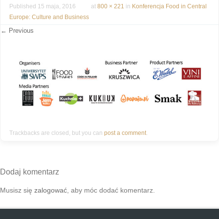
Published
15 maja, 2016
at
800 × 221
in
Konferencja Food in Central
Europe: Culture and Business
← Previous
Trackbacks are closed, but you can
post a comment
.
Dodaj komentarz
Musisz się
zalogować
, aby móc dodać komentarz.