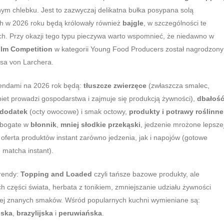
onym chlebku. Jest to zazwyczaj delikatna bułka posypana solą
h w 2026 roku będą królowały również
bajgle
, w szczególności te
. Przy okazji tego typu pieczywa warto wspomnieć, że niedawno w
lm Competition
w kategorii Young Food Producers został nagrodzony
sa von Larchera.
rendami na 2026 rok będą:
tłuszcze zwierzęce
(zwłaszcza smalec,
biet prowadzi gospodarstwa i zajmuje się produkcją żywności),
dbałość
 dodatek
(octy owocowe) i smak octowy,
produkty i potrawy roślinne
y bogate w
błonnik
,
mniej słodkie przekąski
, jedzenie mrożone lepsze
 oferta produktów instant zarówno jedzenia, jak i napojów (gotowe
 matcha instant).
trendy:
Topping and Loaded
czyli tańsze bazowe produkty, ale
 części świata, herbata z tonikiem, zmniejszanie udziału żywności
iej znanych smaków. Wśród popularnych kuchni wymieniane są:
lska
,
brazylijska
i
peruwiańska
.