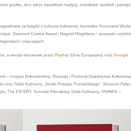
jscem posiłku, lecz także świadkiem tradycji, nośnikiem symboli i pamięc
gradzana za książki o kulturze kulinarnej, laureatka Gourmand World
omique, Diamond Cuisine Award i Nagród Magellana – prowadzi czyteln
 legendach i zwyczajach.
sce, a wersje ebookowe przez
Payhip
(Unia Europejska) oraz
Google
zynki – Instytut Dokumentacji, Rozwoju i Promocji Dziedzictwa Kulturow
nki oraz Szlak Kulinarny „Smaki Powiatu Poznańskiego”, Muzeum Pała
styki, The EATERY, Toruński Piernikowy Szlak Kulinarny, VIVAMIX –