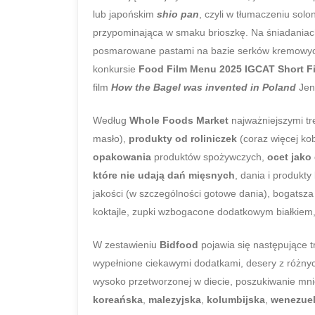
lub japońskim
shio pan
, czyli w tłumaczeniu sol
przypominająca w smaku brioszkę. Na śniadaniac
posmarowane pastami na bazie serków kremowych
konkursie
Food Film Menu 2025 IGCAT Short Fi
film
How the Bagel was invented in Poland
Jen
Według
Whole Foods
Market
najważniejszymi t
masło),
produkty od roliniczek
(coraz więcej ko
opakowania
produktów spożywczych,
ocet jako
które nie udają dań mięsnych
, dania i produkt
jakości (w szczególności gotowe dania), bogatsza
koktajle, zupki wzbogacone dodatkowym białkiem,
W zestawieniu
Bidfood
pojawia się następujące 
wypełnione ciekawymi dodatkami, desery z różnych
wysoko przetworzonej w diecie, poszukiwanie mn
koreańska
,
malezyjska
,
kolumbijska
,
wenezue