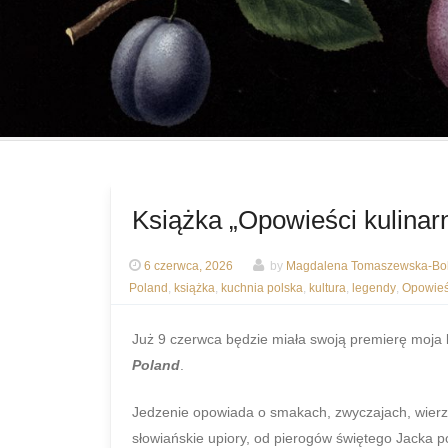
Książka „Opowieści kulinarn
6 czerwca, 2026
by
Magdalena Tomaszewska-Bol
Poland
,
książka
,
kuchnia polska
,
kultura
,
legendy
,
Opowieśc
Już 9 czerwca będzie miała swoją premierę moja 
Poland
.
Jedzenie opowiada o smakach, zwyczajach, wierze
słowiańskie upiory, od pierogów świętego Jacka p