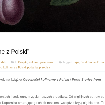
e z Polski”
ałek
In
Książki
,
Kultura żywieniowa
Tagged
bajki
,
Food Stories From
i kulinarne z Polski
,
podania
,
przepisy
kolejna książka
Opowieści kulinarne z Polski
/
Food Stories from
niach i codziennym życiu naszych przodków. Od wigilijnych potraw po
o Kopernika smarującego chleb masłem, wszędzie kryją się historie. Ta