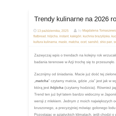
Trendy kulinarne na 2026 r
13 października, 2025
by
Magdalena Tomaszewsk
flatbread
,
hōjicha
,
instant
,
kakigōri
,
kuchnia brazylijska
,
ku
kultura kulinarna
,
masło
,
matcha
,
ocet
,
sanshō
,
shio pan
,
s
Zazwyczaj wpis o trendach na kolejny rok wrzuca
badania terenowe w Azji trochę się to przesunęło
Zacznijmy od śniadania. Macie już dość tej zielon
„
matcha
” czytamy matcia, gdzie „cia” jest jak w 
którą jest
hōjicha
(czytamy hodzicia). Również j
Trend ten już był latem bardzo widoczny w Japonii
wersji z mlekiem. Jednym z moich największych 
kruszonego, a precyzyjniej mówiąc golonego lodu
Pozostając w azjatyckich klimatach, jeśli chodzi