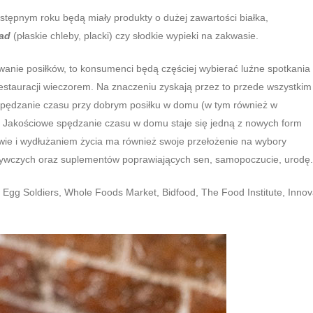
tępnym roku będą miały produkty o dużej zawartości białka,
ead
(płaskie chleby, placki) czy słodkie wypieki na zakwasie.
wanie posiłków, to konsumenci będą częściej wybierać luźne spotkania
restauracji wieczorem. Na znaczeniu zyskają przez to przede wszystkim
 spędzanie czasu przy dobrym posiłku w domu (w tym również w
 Jakościowe spędzanie czasu w domu staje się jedną z nowych form
wie i wydłużaniem życia ma również swoje przełożenie na wybory
ywczych oraz suplementów poprawiających sen, samopoczucie, urodę.
Egg Soldiers, Whole Foods Market, Bidfood, The Food Institute, Inno