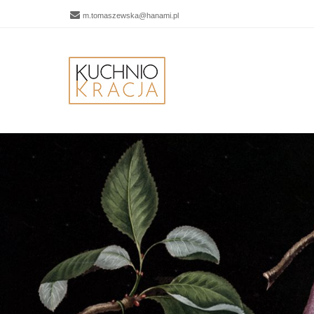
m.tomaszewska@hanami.pl
Men
SKIP 