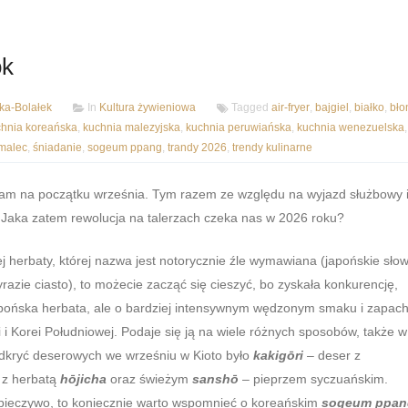
ok
a-Bolałek
In
Kultura żywieniowa
Tagged
air-fryer
,
bajgiel
,
białko
,
bło
chnia koreańska
,
kuchnia malezyjska
,
kuchnia peruwiańska
,
kuchnia wenezuelska
,
malec
,
śniadanie
,
sogeum ppang
,
trandy 2026
,
trendy kulinarne
łam na początku września. Tym razem ze względu na wyjazd służbowy 
. Jaka zatem rewolucja na talerzach czeka nas w 2026 roku?
ej herbaty, której nazwa jest notorycznie źle wymawiana (japońskie sło
wyrazie ciasto), to możecie zacząć się cieszyć, bo zyskała konkurencję,
apońska herbata, ale o bardziej intensywnym wędzonym smaku i zapach
 i Korei Południowej. Podaje się ją na wiele różnych sposobów, także w
odkryć deserowych we wrześniu w Kioto było
kakigōri
– deser z
 z herbatą
hōjicha
oraz świeżym
sanshō
– pieprzem syczuańskim.
 o pieczywo, to koniecznie warto wspomnieć o koreańskim
sogeum ppan