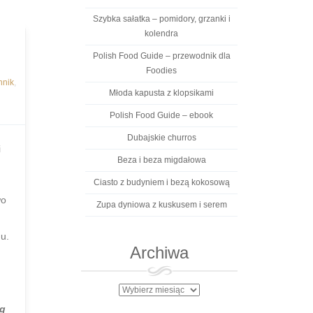
Szybka sałatka – pomidory, grzanki i
kolendra
Polish Food Guide – przewodnik dla
Foodies
nnik
,
Młoda kapusta z klopsikami
Polish Food Guide – ebook
Dubajskie churros
i
Beza i beza migdałowa
Ciasto z budyniem i bezą kokosową
wo
Zupa dyniowa z kuskusem i serem
u.
Archiwa
Archiwa
g