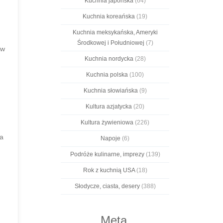
Kuchnia japońska
(64)
Kuchnia koreańska
(19)
Kuchnia meksykańska, Ameryki
Środkowej i Południowej
(7)
 w
Kuchnia nordycka
(28)
Kuchnia polska
(100)
Kuchnia słowiańska
(9)
Kultura azjatycka
(20)
Kultura żywieniowa
(226)
va
Napoje
(6)
Podróże kulinarne, imprezy
(139)
Rok z kuchnią USA
(18)
Słodycze, ciasta, desery
(388)
Meta