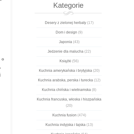
Kategorie
Desery z zielonej herbaty
(17)
Dom i design
(9)
Japonia
(43)
Jedzenie dla malucha
(22)
 o
Książki
(56)
,
Kuchnia amerykańska i brytyjska
(20)
j
Kuchnia arabska, perska i turecka
(12)
Kuchnia chińska i wietnamska
(8)
Kuchnia francuska, włoska i hiszpańska
(20)
Kuchnia fusion
(474)
Kuchnia indyjska i tajska
(13)