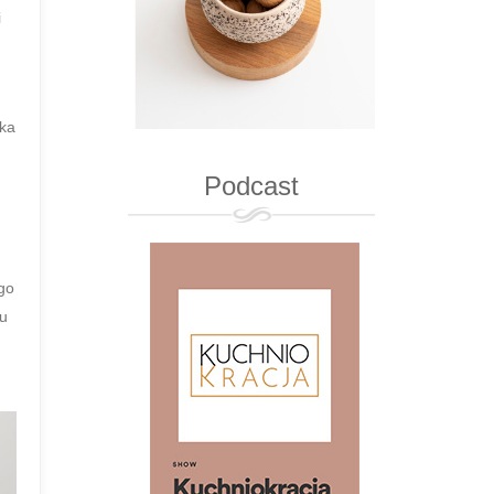
i
ika
Podcast
ego
cu