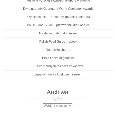
Festiwal Polskiej Żywności #KupujŚwiadomie
Dwie nagrody Gourmand World Cookbook Awards
Szybka sałatka – pomidory, grzanki i kolendra
Polish Food Guide – przewodnik dla Foodies
Młoda kapusta z klopsikami
Polish Food Guide – ebook
Dubajskie churros
Beza i beza migdałowa
Ciasto z budyniem i bezą kokosową
Zupa dyniowa z kuskusem i serem
Archiwa
Archiwa