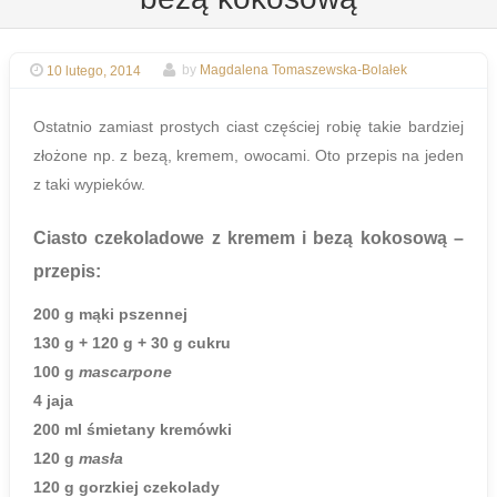
10 lutego, 2014
by
Magdalena Tomaszewska-Bolałek
Ostatnio zamiast prostych ciast częściej robię takie bardziej
złożone np. z bezą, kremem, owocami. Oto przepis na jeden
z taki wypieków.
Ciasto czekoladowe z kremem i bezą kokosową
–
przepis:
200 g mąki pszennej
130 g + 120 g + 30 g cukru
100 g
mascarpone
4 jaja
200 ml śmietany kremówki
120 g
masła
120 g gorzkiej czekolady