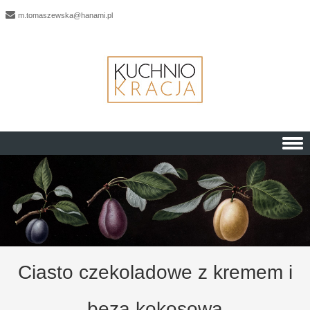
m.tomaszewska@hanami.pl
Skip to content
Ciasto czekoladowe z kremem i
bezą kokosową