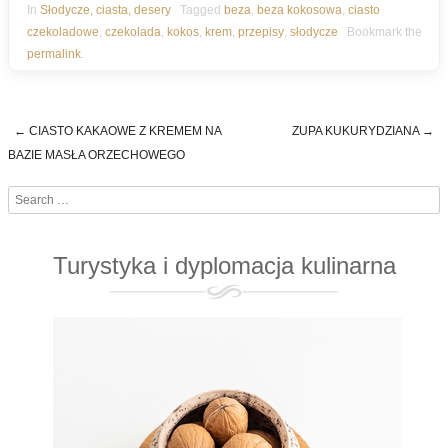
In
Słodycze, ciasta, desery
Tagged
beza
,
beza kokosowa
,
ciasto
czekoladowe
,
czekolada
,
kokos
,
krem
,
przepisy
,
słodycze
Bookmark the
permalink
.
←
CIASTO KAKAOWE Z KREMEM NA
ZUPA KUKURYDZIANA
→
Post navigation
BAZIE MASŁA ORZECHOWEGO
Search
Turystyka i dyplomacja kulinarna