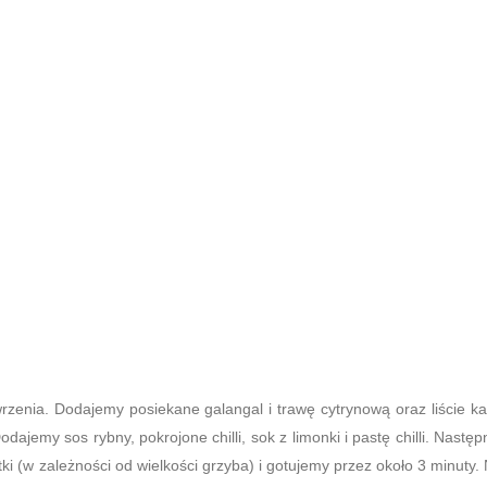
nia. Dodajemy posiekane galangal i trawę cytrynową oraz liście kaf
ajemy sos rybny, pokrojone chilli, sok z limonki i pastę chilli. Następ
i (w zależności od wielkości grzyba) i gotujemy przez około 3 minuty.