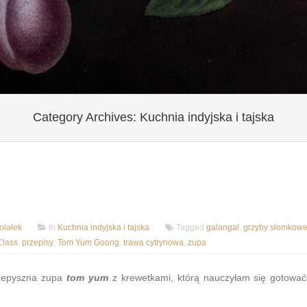
Category Archives:
Kuchnia indyjska i tajska
lałek
In
Kuchnia indyjska i tajska
Tagged
galangal
,
grzyby słomkow
Class
,
przepisy
,
Tom Yum Goong
,
trawa cytrynowa
,
zupa
przepyszna zupa
tom yum
z krewetkami, którą nauczyłam się gotowa