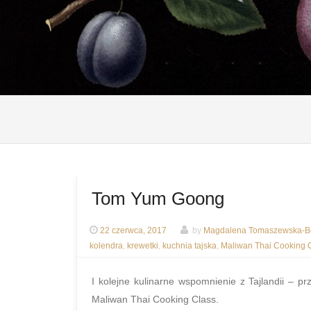
Tom Yum Goong
22 czerwca, 2017
by
Magdalena Tomaszewska-Bo
kolendra
,
krewetki
,
kuchnia tajska
,
Maliwan Thai Cooking 
I kolejne kulinarne wspomnienie z Tajlandii – 
Maliwan Thai Cooking Class.