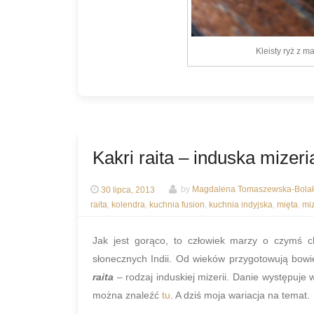
Kleisty ryż z 
Kakri raita – induska mizeri
30 lipca, 2013
by
Magdalena Tomaszewska-Bolał
raita
,
kolendra
,
kuchnia fusion
,
kuchnia indyjska
,
mięta
,
mi
Jak jest gorąco, to człowiek marzy o czymś 
słonecznych Indii. Od wieków przygotowują bowi
raita
– rodzaj induskiej mizerii. Danie występuje 
można znaleźć
tu
. A dziś moja wariacja na temat.