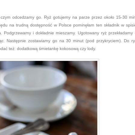
 czym odcedzamy go. Ryż gotujemy na parze przez około 15-30 mi
ględu na trudną dostępność w Polsce pominęłam ten składnik w spisi
ka. Podgrzewamy i dokładnie mieszamy. Ugotowany ryż przekładamy
ąc. Następnie zostawiamy go na 30 minut (pod przykryciem). Do r
ać też: dodatkową śmietankę kokosową czy lody.