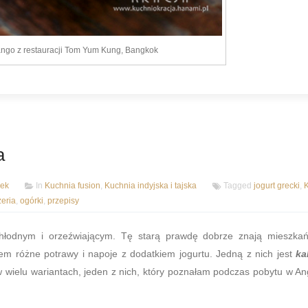
mango z restauracji Tom Yum Kung, Bangkok
a
ek
In
Kuchnia fusion
,
Kuchnia indyjska i tajska
Tagged
jogurt grecki
,
K
zeria
,
ogórki
,
przepisy
chłodnym i orzeźwiającym. Tę starą prawdę dobrze znają mieszka
em różne potrawy i napoje z dodatkiem jogurtu. Jedną z nich jest
ka
w wielu wariantach, jeden z nich, który poznałam podczas pobytu w Ang