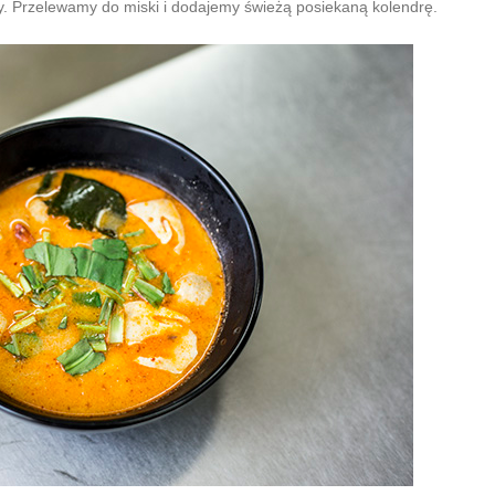
. Przelewamy do miski i dodajemy świeżą posiekaną kolendrę.