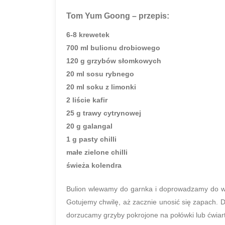
Tom Yum Goong
– przepis:
6-8 krewetek
700 ml bulionu drobiowego
120 g grzybów słomkowych
20 ml sosu rybnego
20 ml soku z limonki
2 liście kafir
25 g trawy cytrynowej
20 g galangal
1 g pasty chilli
małe zielone chilli
świeża kolendra
Bulion wlewamy do garnka i doprowadzamy do wrze
Gotujemy chwilę, aż zacznie unosić się zapach. Dod
dorzucamy grzyby pokrojone na połówki lub ćwiartk