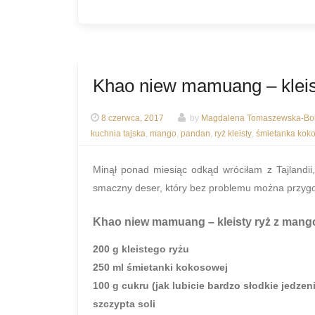
Khao niew mamuang – kleis
8 czerwca, 2017
by
Magdalena Tomaszewska-Bol
kuchnia tajska
,
mango
,
pandan
,
ryż kleisty
,
śmietanka kok
Minął ponad miesiąc odkąd wróciłam z Tajlandii,
smaczny deser, który bez problemu można przyg
Khao niew mamuang – kleisty ryż z mang
200 g kleistego ryżu
250 ml śmietanki kokosowej
100 g cukru (jak lubicie bardzo słodkie jedze
szczypta soli