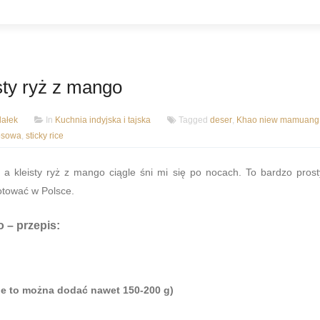
ty ryż z mango
ałek
In
Kuchnia indyjska i tajska
Tagged
deser
,
Khao niew mamuang
osowa
,
sticky rice
 a kleisty ryż z mango ciągle śni mi się po nocach. To bardzo prost
otować w Polsce.
o
– przepis:
nie to można dodać nawet 150-200 g)