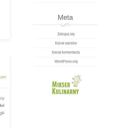
Meta
Zaloguj się
Kanał wpisów
Kanał komentarzy
WordPress.org
akri
ńcy
kri
lii