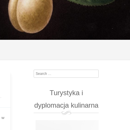
Search
Turystyka i
e
,
dyplomacja kulinarna
ć w