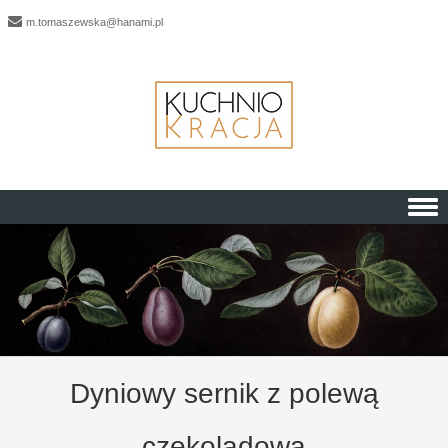
m.tomaszewska@hanami.pl
Skip to content
Dyniowy sernik z polewą
czekoladową