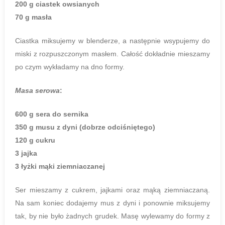
200 g ciastek owsianych
70 g masła
Ciastka miksujemy w blenderze, a następnie wsypujemy do
miski z rozpuszczonym masłem. Całość dokładnie mieszamy
po czym wykładamy na dno formy.
Masa serowa
:
600 g sera do sernika
350 g musu z dyni (dobrze odciśniętego)
120 g cukru
3 jajka
3 łyżki mąki ziemniaczanej
Ser mieszamy z cukrem, jajkami oraz mąką ziemniaczaną.
Na sam koniec dodajemy mus z dyni i ponownie miksujemy
tak, by nie było żadnych grudek. Masę wylewamy do formy z