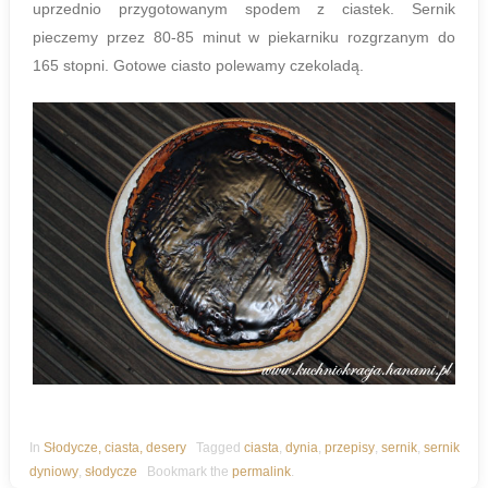
uprzednio przygotowanym spodem z ciastek. Sernik
pieczemy przez 80-85 minut w piekarniku rozgrzanym do
165 stopni. Gotowe ciasto polewamy czekoladą.
In
Słodycze, ciasta, desery
Tagged
ciasta
,
dynia
,
przepisy
,
sernik
,
sernik
dyniowy
,
słodycze
Bookmark the
permalink
.