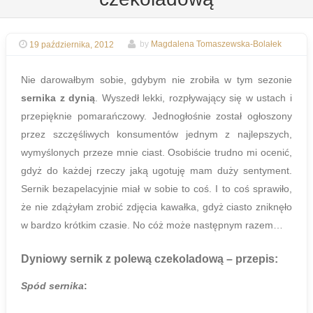
19 października, 2012
by
Magdalena Tomaszewska-Bolałek
Nie darowałbym sobie, gdybym nie zrobiła w tym sezonie
sernika z dynią
. Wyszedł lekki, rozpływający się w ustach i
przepięknie pomarańczowy. Jednogłośnie został ogłoszony
przez szczęśliwych konsumentów jednym z najlepszych,
wymyślonych przeze mnie ciast. Osobiście trudno mi ocenić,
gdyż do każdej rzeczy jaką ugotuję mam duży sentyment.
Sernik bezapelacyjnie miał w sobie to coś. I to coś sprawiło,
że nie zdążyłam zrobić zdjęcia kawałka, gdyż ciasto zniknęło
w bardzo krótkim czasie. No cóż może następnym razem…
Dyniowy sernik z polewą czekoladową
– przepis:
Spód sernika
: