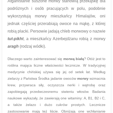
Afganistanie suszone morwy stanowią przekąskę dla
podróżnych i osób pracujących w polu, podobnie
wykorzystują morwy mieszkańcy Himalajów, oni
jednak częściej przerabiają owoce na mąkę, z której
robią placki. Persowie jadają chleb morwowy o nazwie
tut-pikht
, a mieszkańcy Azerbejdżanu robią z morwy
aragh
(rodzaj wódki).
Dlaczego warto zainteresować się
morwą białą
? Otóż jest to
roślina mająca liczne właściwości lecznicze. W tradycyjnej
medycynie chińskiej używa się jej od setek lat. Według
zielarzy z Państwa Środka jadanie owoców
morwy
wzmacnia
krew, przywraca siły, oczyszcza nerki i wątrobę oraz
zapobiegają przedwczesnemu siwieniu włosów. Badania
naukowe wykazały, że zawierają one witaminy: A, B1, B2 i C,
a także żelazo i dużo cukrów prostych. Lecznicze
zastosowanie mają też liście. Obniżają one wchłanianie