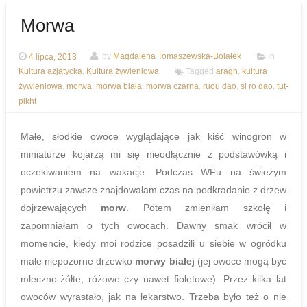
Morwa
4 lipca, 2013
by
Magdalena Tomaszewska-Bolałek
In
Kultura azjatycka
,
Kultura żywieniowa
Tagged
aragh
,
kultura
żywieniowa
,
morwa
,
morwa biała
,
morwa czarna
,
ruou dao
,
si ro dao
,
tut-
pikht
Małe, słodkie owoce wyglądające jak kiść winogron w
miniaturze kojarzą mi się nieodłącznie z podstawówką i
oczekiwaniem na wakacje. Podczas WFu na świeżym
powietrzu zawsze znajdowałam czas na podkradanie z drzew
dojrzewających
morw
. Potem zmieniłam szkołę i
zapomniałam o tych owocach. Dawny smak wrócił w
momencie, kiedy moi rodzice posadzili u siebie w ogródku
małe niepozorne drzewko
morwy białej
(jej
owoce mogą być
mleczno-żółte, różowe czy nawet fioletowe). Przez kilka lat
owoców wyrastało, jak na lekarstwo. Trzeba było też o nie