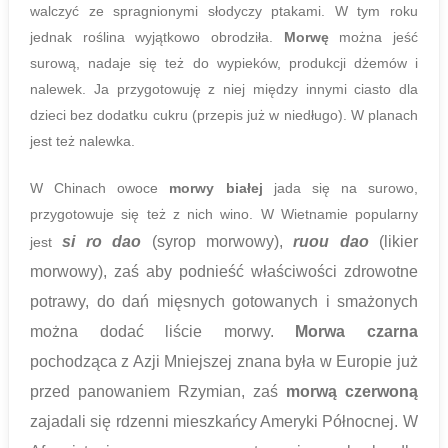
walczyć ze spragnionymi słodyczy ptakami. W tym roku
jednak roślina wyjątkowo obrodziła.
Morwę
można jeść
surową, nadaje się też do wypieków, produkcji dżemów i
nalewek. Ja przygotowuję z niej między innymi ciasto dla
dzieci bez dodatku cukru (przepis już w niedługo). W planach
jest też nalewka.
W Chinach owoce
morwy białej
jada się na surowo,
przygotowuje się też z nich wino. W Wietnamie popularny
si ro dao
(
syrop morwowy
)
,
ruou dao
(
likier
jest
morwowy
)
, zaś aby podnieść właściwości zdrowotne
potrawy, do dań mięsnych gotowanych i smażonych
można dodać liście morwy.
Morwa czarna
pochodząca z Azji Mniejszej znana była w Europie już
przed panowaniem Rzymian, zaś
morwą czerwoną
zajadali się rdzenni mieszkańcy Ameryki Północnej. W