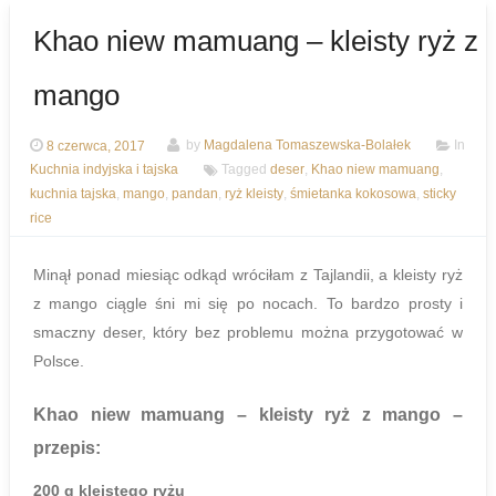
Khao niew mamuang – kleisty ryż z
mango
8 czerwca, 2017
by
Magdalena Tomaszewska-Bolałek
In
Kuchnia indyjska i tajska
Tagged
deser
,
Khao niew mamuang
,
kuchnia tajska
,
mango
,
pandan
,
ryż kleisty
,
śmietanka kokosowa
,
sticky
rice
Minął ponad miesiąc odkąd wróciłam z Tajlandii, a kleisty ryż
z mango ciągle śni mi się po nocach. To bardzo prosty i
smaczny deser, który bez problemu można przygotować w
Polsce.
Khao niew mamuang – kleisty ryż z mango
–
przepis:
200 g kleistego ryżu