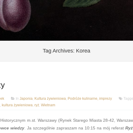
Tag Archives:
Korea
zy
łek
In
Japonia
,
Kultura żywieniowa
,
Podróże kulinarne, imprezy
Tagg
,
kultura żywieniowa
,
ryż
,
Wietnam
Historycznym m.st. Warszawy (Rynek Starego Miasta 28-42, Warsza
ewce wiedzy
. Ja szczególnie zapraszam na 10:15 na mój referat
Ryż