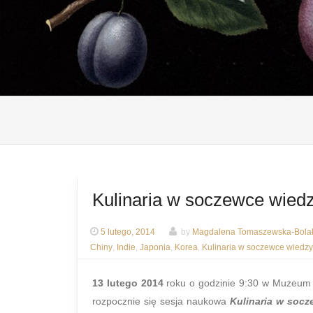
Kulinaria w soczewce wied
5 lutego, 2014
by
Magdalena Tomaszewska-Bola
Chiny
,
Indie
,
Japonia
,
Korea
,
Kulinaria w soczewce wiedzy
13 lutego 2014
roku o godzinie 9:30 w Muzeum 
rozpocznie się sesja naukowa
Kulinaria w socz