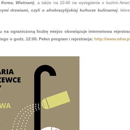
, Korea, Wietnam)
, a także na 10:40 na wystąpienie o kuchni Amer
mi drzwiami, czyli o afrobrazylijskiej kulturze kulinarnej
, któr
u na ograniczoną liczbę miejsc obowiązuje internetowa rejestra
ego o godz. 12:00. Pełen program i rejestracja:
http://www.mhw.p