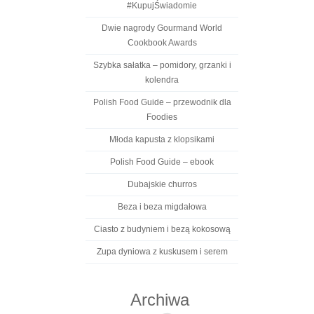
#KupujŚwiadomie
Dwie nagrody Gourmand World
Cookbook Awards
Szybka sałatka – pomidory, grzanki i
kolendra
Polish Food Guide – przewodnik dla
Foodies
Młoda kapusta z klopsikami
Polish Food Guide – ebook
Dubajskie churros
Beza i beza migdałowa
Ciasto z budyniem i bezą kokosową
Zupa dyniowa z kuskusem i serem
Archiwa