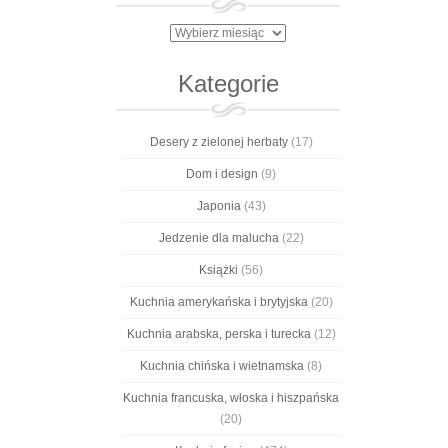
Archiwa
Kategorie
Desery z zielonej herbaty
(17)
Dom i design
(9)
Japonia
(43)
Jedzenie dla malucha
(22)
Książki
(56)
Kuchnia amerykańska i brytyjska
(20)
Kuchnia arabska, perska i turecka
(12)
Kuchnia chińska i wietnamska
(8)
Kuchnia francuska, włoska i hiszpańska
(20)