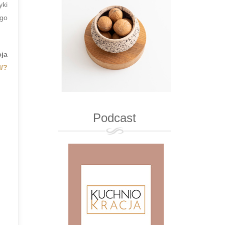
yki
ego
cja
l/?
Podcast