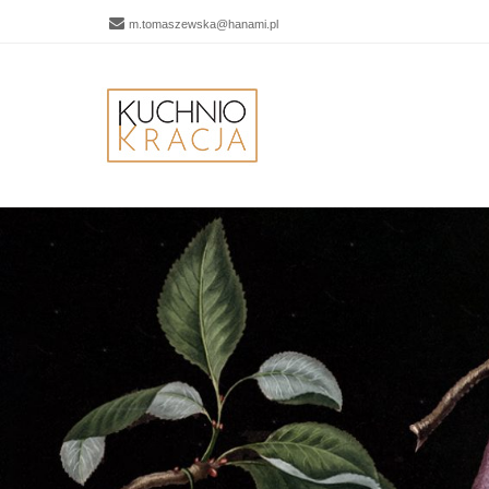
m.tomaszewska@hanami.pl
Men
SKIP 