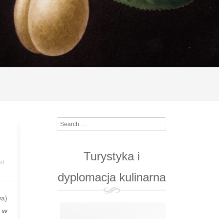
Search
Turystyka i
ed
dyplomacja kulinarna
wa)
 w