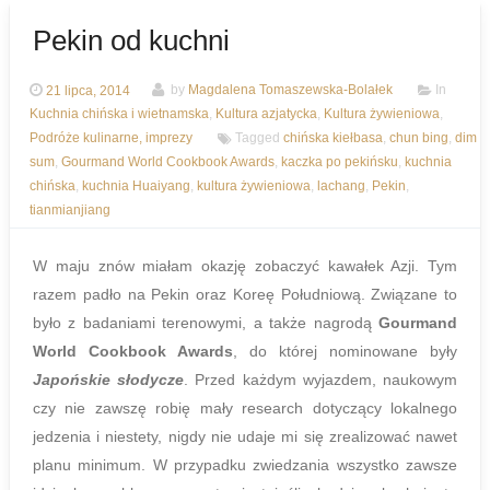
Pekin od kuchni
21 lipca, 2014
by
Magdalena Tomaszewska-Bolałek
In
Kuchnia chińska i wietnamska
,
Kultura azjatycka
,
Kultura żywieniowa
,
Podróże kulinarne, imprezy
Tagged
chińska kiełbasa
,
chun bing
,
dim
sum
,
Gourmand World Cookbook Awards
,
kaczka po pekińsku
,
kuchnia
chińska
,
kuchnia Huaiyang
,
kultura żywieniowa
,
lachang
,
Pekin
,
tianmianjiang
W maju znów miałam okazję zobaczyć kawałek Azji. Tym
razem padło na Pekin oraz Koreę Południową. Związane to
było z badaniami terenowymi, a także nagrodą
Gourmand
World Cookbook Awards
, do której nominowane były
Japońskie słodycze
. Przed każdym wyjazdem, naukowym
czy nie zawszę robię mały research dotyczący lokalnego
jedzenia i niestety, nigdy nie udaje mi się zrealizować nawet
planu minimum. W przypadku zwiedzania wszystko zawsze