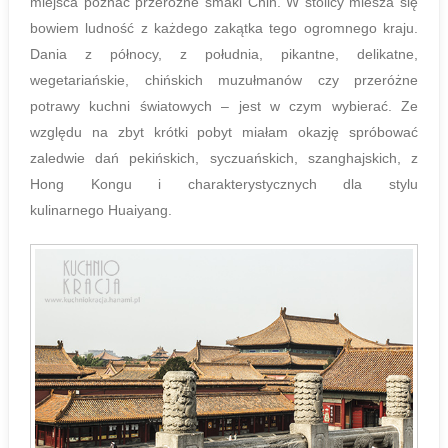
miejsca poznać przeróżne smaki Chin. W stolicy miesza się
bowiem ludność z każdego zakątka tego ogromnego kraju.
Dania z północy, z południa, pikantne, delikatne,
wegetariańskie, chińskich muzułmanów czy przeróżne
potrawy kuchni światowych – jest w czym wybierać. Ze
względu na zbyt krótki pobyt miałam okazję spróbować
zaledwie dań pekińskich, syczuańskich, szanghajskich, z
Hong Kongu i charakterystycznych dla stylu
kulinarnego Huaiyang.