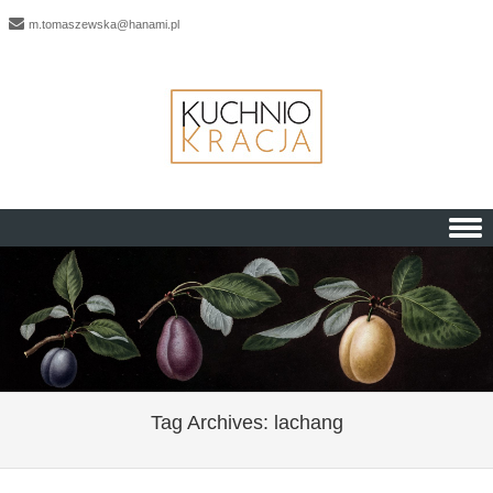
m.tomaszewska@hanami.pl
Skip to content
Tag Archives:
lachang