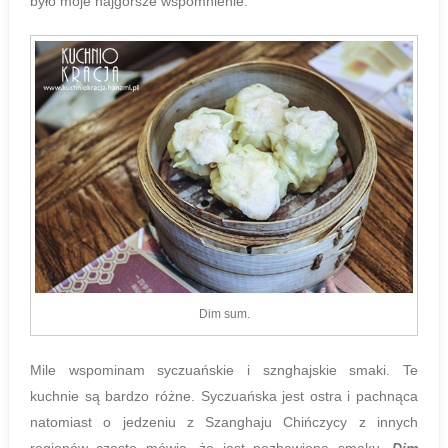
było moje najgorsze wspomnienie.
Dim sum.
Mile wspominam syczuańskie i sznghajskie smaki. Te
kuchnie są bardzo różne. Syczuańska jest ostra i pachnąca
natomiast o jedzeniu z Szanghaju Chińczycy z innych
regionów często mówią, że jest pozbawiona smaku.
Dim