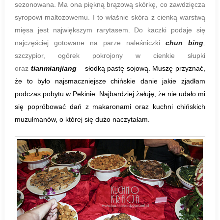
sezonowana. Ma ona piękną brązową skórkę, co zawdzięcza
syropowi maltozowemu. I to właśnie skóra z cienką warstwą
mięsa jest największym rarytasem. Do kaczki podaje się
najczęściej gotowane na parze naleśniczki
chun bing
,
szczypior, ogórek pokrojony w cienkie słupki
oraz
tianmianjiang
– słodką pastę sojową. Muszę przyznać,
że to było najsmaczniejsze chińskie danie jakie zjadłam
podczas pobytu w Pekinie. Najbardziej żałuję, że nie udało mi
się popróbować dań z makaronami oraz kuchni chińskich
muzułmanów, o której się dużo naczytałam.