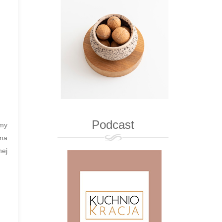
Podcast
emy
 na
nej