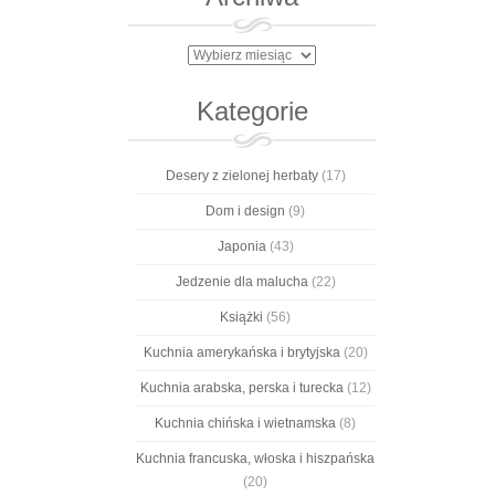
Archiwa
Kategorie
Desery z zielonej herbaty
(17)
Dom i design
(9)
Japonia
(43)
Jedzenie dla malucha
(22)
Książki
(56)
Kuchnia amerykańska i brytyjska
(20)
Kuchnia arabska, perska i turecka
(12)
Kuchnia chińska i wietnamska
(8)
Kuchnia francuska, włoska i hiszpańska
(20)