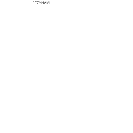
Post navigation
JEŻYNAMI