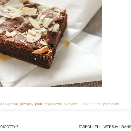
lada gorzka
,
przepisy
,
płatki migdałowe
,
słodycze
Bookmark the
permalink
.
 RICOTTY Z
TABBOULEH – WERSJA LIBAŃ