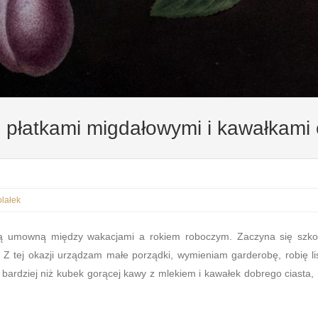
 płatkami migdałowymi i kawałkami
lałek
cą umowną między wakacjami a rokiem roboczym. Zaczyna się szko
Z tej okazji urządzam małe porządki, wymieniam garderobę, robię li
 bardziej niż kubek gorącej kawy z mlekiem i kawałek dobrego ciasta,