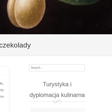
 czekolady
Search
Turystyka i
ła,
sty
dyplomacja kulinarna
 na