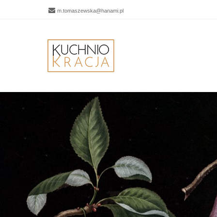
m.tomaszewska@hanami.pl
Men
SKIP 