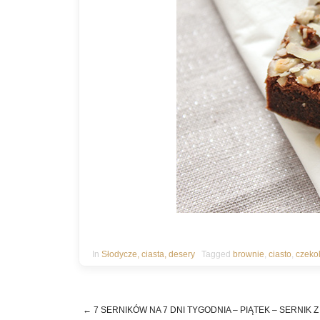
In
Słodycze, ciasta, desery
Tagged
brownie
,
ciasto
,
czeko
←
7 SERNIKÓW NA 7 DNI TYGODNIA – PIĄTEK – SERNIK Z