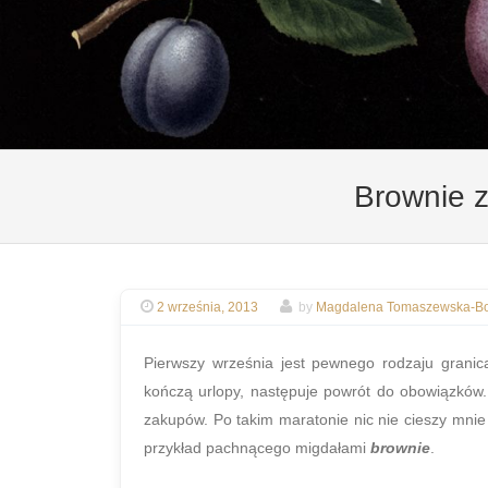
Brownie z
2 września, 2013
by
Magdalena Tomaszewska-Bo
Pierwszy września jest pewnego rodzaju grani
kończą urlopy, następuje powrót do obowiązków. 
zakupów. Po takim maratonie nic nie cieszy mnie
przykład pachnącego migdałami
brownie
.