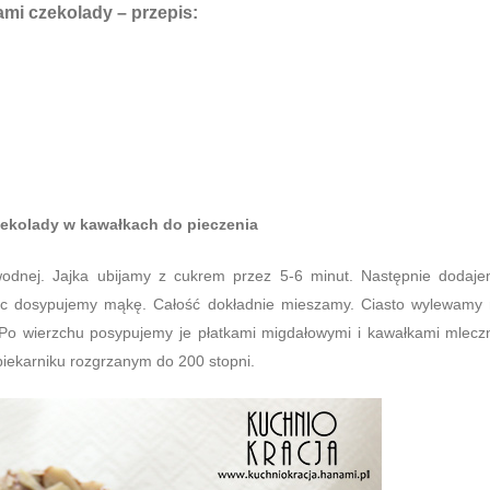
ami czekolady
– przepis:
zekolady w kawałkach do pieczenia
odnej. Jajka ubijamy z cukrem przez 5-6 minut. Następnie dodaj
ec dosypujemy mąkę. Całość dokładnie mieszamy. Ciasto wylewamy
 Po wierzchu posypujemy je płatkami migdałowymi i kawałkami mlecz
piekarniku rozgrzanym do 200 stopni.