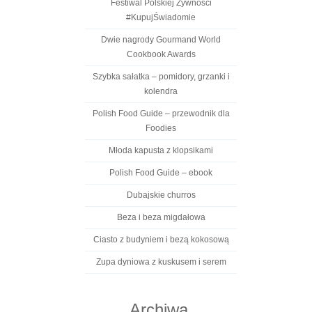
Festiwal Polskiej Żywności
#KupujŚwiadomie
Dwie nagrody Gourmand World
Cookbook Awards
Szybka sałatka – pomidory, grzanki i
kolendra
Polish Food Guide – przewodnik dla
Foodies
Młoda kapusta z klopsikami
Polish Food Guide – ebook
Dubajskie churros
Beza i beza migdałowa
Ciasto z budyniem i bezą kokosową
Zupa dyniowa z kuskusem i serem
Archiwa