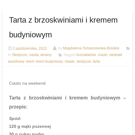
Tarta z brzoskwiniami i kremem
budyniowym
2 października, 2022
by
Magdalena Tomaszewska-Bolałek
In
Słodycze, ciasta, desery
Tagged
brzoskwinie
,
ciasto
,
ekstrakt
waniliowy
,
krem
,
krem budyniowy
,
masło
,
słodycze
,
tarta
Ciasto na weekend.
Tarta z brzoskwiniami i kremem budyniowym
–
przepis:
Spód:
120 g mąki pszennej
30 g cukru pudru