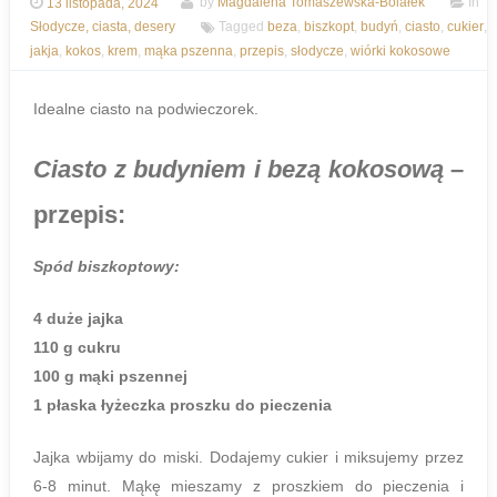
13 listopada, 2024
by
Magdalena Tomaszewska-Bolałek
In
Słodycze, ciasta, desery
Tagged
beza
,
biszkopt
,
budyń
,
ciasto
,
cukier
,
jakja
,
kokos
,
krem
,
mąka pszenna
,
przepis
,
słodycze
,
wiórki kokosowe
Idealne ciasto na podwieczorek.
Ciasto z budyniem i bezą kokosową
–
przepis:
Spód biszkoptowy:
4 duże jajka
110 g cukru
100 g mąki pszennej
1 płaska łyżeczka proszku do pieczenia
Jajka wbijamy do miski. Dodajemy cukier i miksujemy przez
6-8 minut. Mąkę mieszamy z proszkiem do pieczenia i