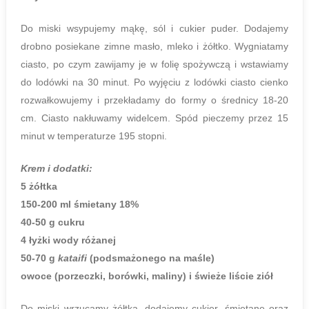
Do miski wsypujemy mąkę, sól i cukier puder. Dodajemy
drobno posiekane zimne masło, mleko i żółtko. Wygniatamy
ciasto, po czym zawijamy je w folię spożywczą i wstawiamy
do lodówki na 30 minut. Po wyjęciu z lodówki ciasto cienko
rozwałkowujemy i przekładamy do formy o średnicy 18-20
cm. Ciasto nakłuwamy widelcem. Spód pieczemy przez 15
minut w temperaturze 195 stopni.
Krem i dodatki:
5 żółtka
150-200 ml śmietany 18%
40-50 g cukru
4 łyżki wody różanej
50-70 g
kataifi
(podsmażonego na maśle)
owoce (porzeczki, borówki, maliny) i świeże liście ziół
Do miski wrzucamy żółtka, dodajemy cukier, śmietanę oraz