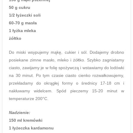
50 g cukru
1/2 łyżeczki soli
60-70 g masła
1 łyżka mleka
żółtko
Do miski wsypujemy mąkę, cukier i sól. Dodajemy drobno
posiekane zimne masło, mleko i żółtko. Szybko zagniatamy
ciasto, zawijamy je w folię spożywczą i wstawiamy do lodówki
na 30 minut. Po tym czasie ciasto cienko rozwałkowujemy,
przekładamy do okrągłej formy o średnicy 17-18 cm i
nakłuwamy widelcem. Spód pieczemy 15-20 minut w
temperaturze 200°C.
Nadzienie:
150 ml kremówki
1 łyżeczka kardamonu