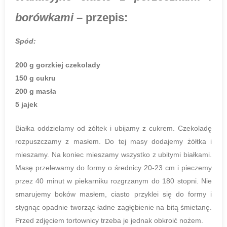
borówkami
– przepis:
Spód:
200 g gorzkiej czekolady
150 g cukru
200 g masła
5 jajek
Białka oddzielamy od żółtek i ubijamy z cukrem. Czekoladę
rozpuszczamy z masłem. Do tej masy dodajemy żółtka i
mieszamy. Na koniec mieszamy wszystko z ubitymi białkami.
Masę przelewamy do formy o średnicy 20-23 cm i pieczemy
przez 40 minut w piekarniku rozgrzanym do 180 stopni. Nie
smarujemy boków masłem, ciasto przyklei się do formy i
stygnąc opadnie tworząc ładne zagłębienie na bitą śmietanę.
Przed zdjęciem tortownicy trzeba je jednak obkroić nożem.