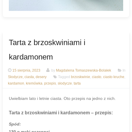
Tarta z brzoskwiniami i
kardamonem
15 sierpnia, 2023
by
Magdalena Tomaszewska-Bolałek
In
Słodycze, ciasta, desery
Tagged
brzoskwinie
,
ciasto
,
ciasto kruche
,
kardamon
,
kremówka
,
przepis
,
słodycze
,
tarta
Uwielbiam lato i letnie ciasta. Oto przepis na jedno z nich.
Tarta z brzoskwiniami i kardamonem
– przepis:
Spód:
130 g mąki pszennej