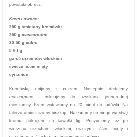
powstała obręcz.
Krem i owoce:
250 g śmietany kremówki
250 g
mascarpone
30-50 g cukru
5-6 fig
garść orzechów włoskich
świeże liście mięty
cynamon
Kremówkę ubijamy z cukrem. Następnie dodajemy
mascarpone
i miksujemy do uzyskania jednorodnej
mieszaniny. Krem wstawiamy na 20 minut do lodówki. Na
talerzu umieszczamy biszkopt. Nakładamy na niego warstwę
kremu, pokrojone na kawałki figi. Posypujemy też po
wierzchu orzechami włoskimi, świeżymi liśćmi mięty i
cynamonem. Ciasto przechowujemy w lodówce.