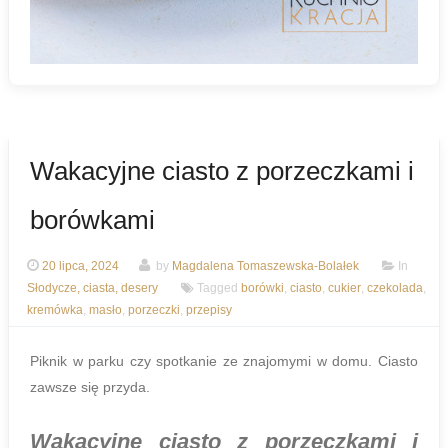
Wakacyjne ciasto z porzeczkami i
borówkami
20 lipca, 2024
by
Magdalena Tomaszewska-Bolałek
In
Słodycze, ciasta, desery
Tagged
borówki
,
ciasto
,
cukier
,
czekolada
,
kremówka
,
masło
,
porzeczki
,
przepisy
Piknik w parku czy spotkanie ze znajomymi w domu. Ciasto
zawsze się przyda.
Wakacyjne ciasto z porzeczkami i