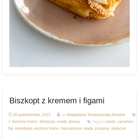
Biszkopt z kremem i figami
20 października, 2023
by
Magdalena Tomaszewska-Bolałek
In
Kuchnia fusion
,
Słodycze, ciasta, desery
Tagged
ciasto
,
cynamon
,
figi
,
kremówka
,
kuchnia fusion
,
mascarpone
,
mięta
,
przepisy
,
słodycze