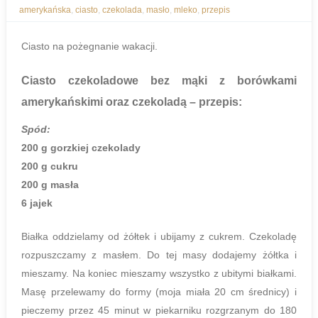
amerykańska
,
ciasto
,
czekolada
,
masło
,
mleko
,
przepis
Ciasto na pożegnanie wakacji.
Ciasto czekoladowe bez mąki z borówkami
amerykańskimi oraz czekoladą
– przepis:
Spód:
200 g gorzkiej czekolady
200 g cukru
200 g masła
6 jajek
Białka oddzielamy od żółtek i ubijamy z cukrem. Czekoladę
rozpuszczamy z masłem. Do tej masy dodajemy żółtka i
mieszamy. Na koniec mieszamy wszystko z ubitymi białkami.
Masę przelewamy do formy (moja miała 20 cm średnicy) i
pieczemy przez 45 minut w piekarniku rozgrzanym do 180