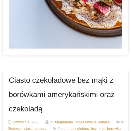
Ciasto czekoladowe bez mąki z
borówkami amerykańskimi oraz
czekoladą
1 września, 2023
by
Magdalena Tomaszewska-Bolałek
In
Słodycze, ciasta, desery
Tagged
bez glutenu
,
bez mąki
,
borówka