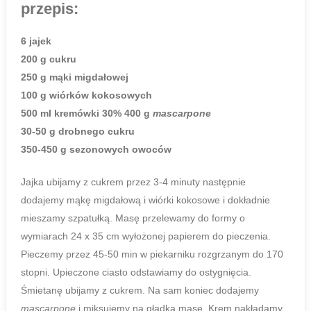
przepis:
6 jajek
200 g cukru
250 g mąki migdałowej
100 g wiórków kokosowych
500 ml kremówki 30%
400 g
mascarpone
30-50 g drobnego cukru
350-450 g sezonowych owoców
Jajka ubijamy z cukrem przez 3-4 minuty następnie
dodajemy mąkę migdałową i wiórki kokosowe i dokładnie
mieszamy szpatułką. Masę przelewamy do formy o
wymiarach 24 x 35 cm wyłożonej papierem do pieczenia.
Pieczemy przez 45-50 min w piekarniku rozgrzanym do 170
stopni. Upieczone ciasto odstawiamy do ostygnięcia.
Śmietanę ubijamy z cukrem. Na sam koniec dodajemy
mascarpone
i miksujemy na gładką masę. Krem nakładamy