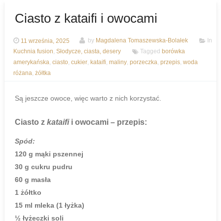
Ciasto z kataifi i owocami
11 września, 2025
by
Magdalena Tomaszewska-Bolałek
In
Kuchnia fusion
,
Słodycze, ciasta, desery
Tagged
borówka
amerykańska
,
ciasto
,
cukier
,
kataifi
,
maliny
,
porzeczka
,
przepis
,
woda
różana
,
żółtka
Są jeszcze owoce, więc warto z nich korzystać.
Ciasto z
kataifi
i owocami – przepis:
Spód:
120 g mąki pszennej
30 g cukru pudru
60 g masła
1 żółtko
15 ml mleka (1 łyżka)
½ łyżeczki soli