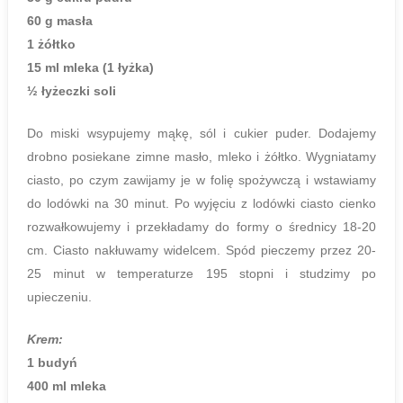
60 g masła
1 żółtko
15 ml mleka (1 łyżka)
½ łyżeczki soli
Do miski wsypujemy mąkę, sól i cukier puder. Dodajemy
drobno posiekane zimne masło, mleko i żółtko. Wygniatamy
ciasto, po czym zawijamy je w folię spożywczą i wstawiamy
do lodówki na 30 minut. Po wyjęciu z lodówki ciasto cienko
rozwałkowujemy i przekładamy do formy o średnicy 18-20
cm. Ciasto nakłuwamy widelcem. Spód pieczemy przez 20-
25 minut w temperaturze 195 stopni i studzimy po
upieczeniu.
Krem:
1 budyń
400 ml mleka