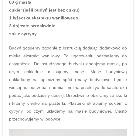
80 g masła
cukier (jeśli budyń jest bez cukru)
1 łyżeczka ekstraktu waniliowego
3 dojrzałe brzoskwinie
sok z cytryny
Budyń gotujemy zgodnie z instrukcją dodając dodatkowo do
mleka ekstrakt waniliowy. Po ugotowaniu odstawiamy do
ostygnięcia. Do ostudzonego budyniu dodajemy masło, po
czym dokładnie miksujemy masę. Masę budyniową
nakładamy na upieczony spód (masy budyniowej będzie
więcej niż potrzeba, nadmiar można przełożyć do salaterek i
podać jako oddzielny deser). Brzoskwinie obieramy ze skórki
i kroimy cienko na plasterki. Plasterki skrapiamy sokiem z
cytryny, po czym układamy na masie budyniowej. Ciasto
przechowujemy w lodówce.