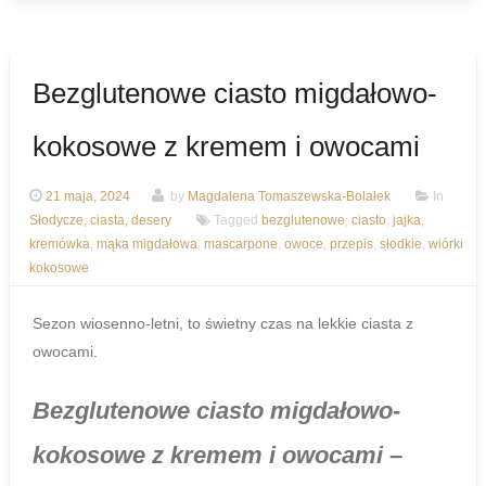
Bezglutenowe ciasto migdałowo-
kokosowe z kremem i owocami
21 maja, 2024
by
Magdalena Tomaszewska-Bolałek
In
Słodycze, ciasta, desery
Tagged
bezglutenowe
,
ciasto
,
jajka
,
kremówka
,
mąka migdałowa
,
mascarpone
,
owoce
,
przepis
,
słodkie
,
wiórki
kokosowe
Sezon wiosenno-letni, to świetny czas na lekkie ciasta z
owocami.
Bezglutenowe ciasto migdałowo-
kokosowe z kremem i owocami
–