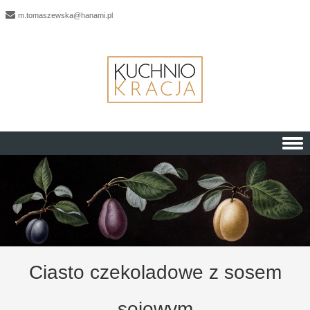
m.tomaszewska@hanami.pl
Skip to content
Ciasto czekoladowe z sosem
sojowym