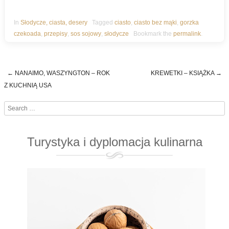
In
Słodycze, ciasta, desery
Tagged
ciasto
,
ciasto bez mąki
,
gorzka
czekoada
,
przepisy
,
sos sojowy
,
słodycze
Bookmark the
permalink
.
←
NANAIMO, WASZYNGTON – ROK
KREWETKI – KSIĄŻKA
→
Post navigation
Z KUCHNIĄ USA
Search
Turystyka i dyplomacja kulinarna