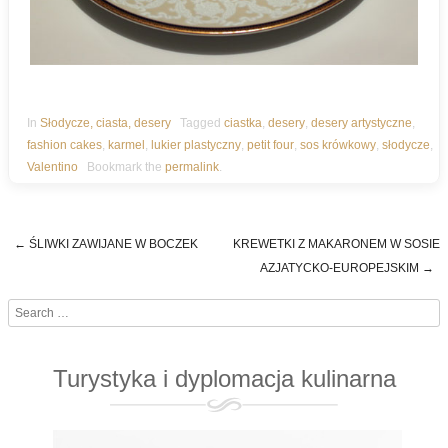
In
Słodycze, ciasta, desery
Tagged
ciastka
,
desery
,
desery artystyczne
,
fashion cakes
,
karmel
,
lukier plastyczny
,
petit four
,
sos krówkowy
,
słodycze
,
Valentino
Bookmark the
permalink
.
←
ŚLIWKI ZAWIJANE W BOCZEK
KREWETKI Z MAKARONEM W SOSIE
Post navigation
AZJATYCKO-EUROPEJSKIM
→
Search
Turystyka i dyplomacja kulinarna