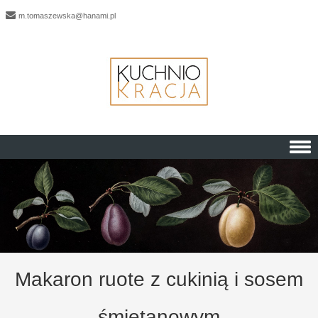
m.tomaszewska@hanami.pl
Skip to content
Makaron ruote z cukinią i sosem
śmietanowym