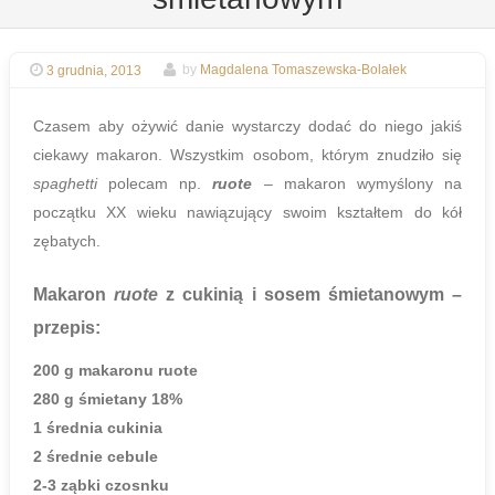
3 grudnia, 2013
by
Magdalena Tomaszewska-Bolałek
Czasem aby ożywić danie wystarczy dodać do niego jakiś
ciekawy makaron. Wszystkim osobom, którym znudziło się
spaghetti
polecam np.
ruote
– makaron wymyślony na
początku XX wieku nawiązujący swoim kształtem do kół
zębatych.
Makaron
ruote
z cukinią i sosem śmietanowym
–
przepis:
200 g makaronu ruote
280 g śmietany 18%
1 średnia cukinia
2 średnie cebule
2-3 ząbki czosnku