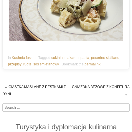
In
Kuchnia fusion
Tagged
cukinia
,
makaron
,
pasta
,
pecorino siciliano
,
przepisy
,
ruote
,
sos śmietanowy
Bookmark the
permalink
.
←
CIASTKA MAŚLANE Z PESTKAMI Z
GNIAZDKA BEZOWE Z KONFITURĄ
Post navigation
DYNI
→
Search
Turystyka i dyplomacja kulinarna