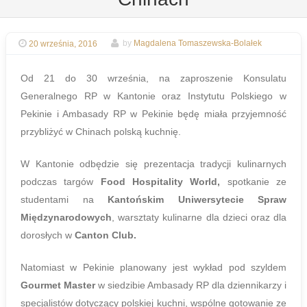
20 września, 2016
by
Magdalena Tomaszewska-Bolałek
Od 21 do 30 września, na zaproszenie Konsulatu
Generalnego RP w Kantonie oraz Instytutu Polskiego w
Pekinie i Ambasady RP w Pekinie będę miała przyjemność
przybliżyć w Chinach polską kuchnię.
W Kantonie odbędzie się prezentacja tradycji kulinarnych
podczas targów
Food Hospitality World
,
spotkanie ze
studentami na
Kantońskim Uniwersytecie Spraw
Międzynarodowych
, warsztaty kulinarne dla dzieci oraz dla
dorosłych w
Canton Club
.
Natomiast w Pekinie planowany jest wykład pod szyldem
Gourmet Master
w siedzibie Ambasady RP dla dziennikarzy i
specjalistów dotyczący polskiej kuchni, wspólne gotowanie ze