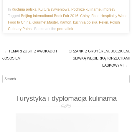
In
Kuchnia polska
,
Kultura żywieniowa
,
Podróże kulinarne, imprezy
Tagged
Beijing International Book Fair 2016
,
Chiny
,
Food Hospitality World
,
Food to China
,
Gourmet Master
,
Kanton
,
kuchnia polska
,
Pekin
,
Polish
Culinary Paths
Bookmark the
permalink
.
←
TEMARI ZUSHI Z AWOKADO I
GRZANKI Z GRUYÈREM, BOCZKIEM,
Post navigation
ŁOSOSIEM
ŚLIWKĄ WĘGIERKĄ I ORZECHAMI
LASKOWYMI
→
Search
Turystyka i dyplomacja kulinarna