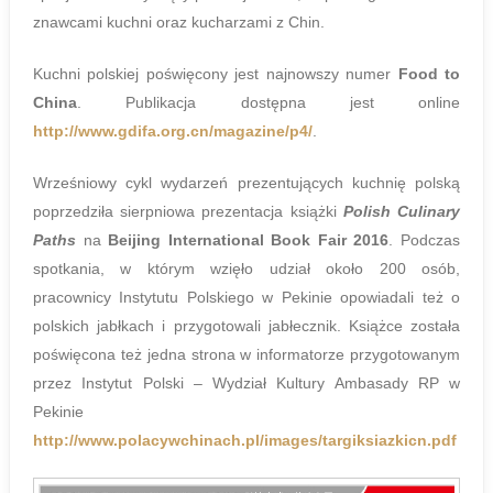
znawcami kuchni oraz kucharzami z Chin.
Kuchni polskiej poświęcony jest najnowszy numer
Food to
China
. Publikacja dostępna jest online
http://www.gdifa.org.cn/magazine/p4/
.
Wrześniowy cykl wydarzeń prezentujących kuchnię polską
poprzedziła sierpniowa prezentacja książki
Polish Culinary
Paths
na
Beijing International Book Fair 2016
. Podczas
spotkania, w którym wzięło udział około 200 osób,
pracownicy Instytutu Polskiego w Pekinie opowiadali też o
polskich jabłkach i przygotowali jabłecznik. Książce została
poświęcona też jedna strona w informatorze przygotowanym
przez Instytut Polski – Wydział Kultury Ambasady RP w
Pekinie
http://www.polacywchinach.pl/images/targiksiazkicn.pdf