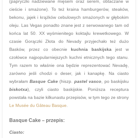
(papryczki nadziewane mięsem oraz serem, obtaczane w
cieście i smażone). To też kraina hamburgerów, steaków,
bekonu, jajek i krążków cebulowych smażonych w głębokim
oleju. Las Vegas ponadto znane jest z serwowanego tam od
końca lat 50. XX wyśmienitego koktajlu krewetkowego. W
czasie Gorączki Złota do Nevady przyjechało też dużo
Basków, przez co obecnie
kuchnia baskijska
jest w
czołówce najpopularniejszych kuchni etnicznych tego stanu.
Tym razem to właśnie ona będzie reprezentować Nevadę,
zarówno jeśli chodzi o deser, jak i kanapkę. Na ciasto
wybrałam
Basque Cake
(hiszp.
pastel vasco
, po baskijsku
biskotxa
), czyli ciasto baskijskie. Poniższa receptura
powstała na bazie kilkunastu przepisów, w tym tego ze strony
Le Musée du Gâteau Basque
.
Basque Cake – przepis:
Ciasto: