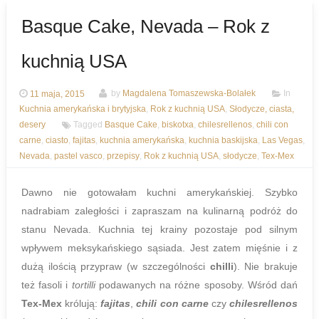
Basque Cake, Nevada – Rok z
kuchnią USA
11 maja, 2015
by
Magdalena Tomaszewska-Bolałek
In
Kuchnia amerykańska i brytyjska
,
Rok z kuchnią USA
,
Słodycze, ciasta,
desery
Tagged
Basque Cake
,
biskotxa
,
chilesrellenos
,
chili con
carne
,
ciasto
,
fajitas
,
kuchnia amerykańska
,
kuchnia baskijska
,
Las Vegas
,
Nevada
,
pastel vasco
,
przepisy
,
Rok z kuchnią USA
,
słodycze
,
Tex-Mex
Dawno nie gotowałam kuchni amerykańskiej. Szybko
nadrabiam zaległości i zapraszam na kulinarną podróż do
stanu Nevada. Kuchnia tej krainy pozostaje pod silnym
wpływem meksykańskiego sąsiada. Jest zatem mięśnie i z
dużą ilością przypraw (w szczególności
chilli
). Nie brakuje
też fasoli i
tortilli
podawanych na różne sposoby. Wśród dań
Tex-Mex
królują:
fajitas
,
chili con carne
czy
chilesrellenos