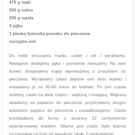
470 g mąki
200 g cukru
200 g masła
3 jajka
1 płaska łyżeczka proszku do pieczenia
szczypta soli
Do miski wrzucamy masło, cukier i sól i wyrabiamy.
Następnie dodajemy jajka i ponownie mieszamy. Na sam
koniec dosypujemy mąkę wymieszaną z proszkiem do
pieczenia. Wyrabiamy ciasto (będzie ono dość lepkie) i
wstawiamy je na 30-60 minut do lodówki. Po tym czasie
dzielimy ciasto na dwie części – większą i mniejszą. Większą
układamy na papierze do pieczenia, przykrywamy drugim
arkuszem papieru do pieczenia i rozwałkowujemy. Ciasto
przekładamy do formy o średnicy 22 centymetrów
wysmarowanej masłem. Ważne jest ciasto było dobrze
rozciągnięte na boki na wysokość około 2 centymetrów.