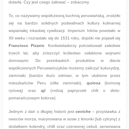
dotarła. Czy jest czego żałować – zobaczmy.
To, co nazywamy współczesną kuchnią peruwiańską, zrodziło
się na bardzo solidnych podwalinach kultury kulinarnej
wspaniałej inkaskiej cywilizacji. Imperium Inków powstało w
XII wieku i rozrastało się do 1531 roku, dopóki nie pojawił się
Francisco Pizarro
. Konkwistadorzy potrzebowali zaledwie
trzech lat, aby zniszczyć królestwo osłabione wojnami
domowymi. Do preinkaskich produktów w diecie
współczesnych Peruwiańczyków możemy zaliczyć kukurydzę,
ziemniaki (bardzo dużo odmian, w tym ulubione przez
mieszkańców Peru żółte ziemniaki),
quinoa
(komosę
ryżową) oraz
aji
(rodzaj papryczek chili o złoto-
pomarańczowym kolorze).
Jednym z dań o długiej historii jest
ceviche
– przystawka z
owoców morza, marynowana w sosie z limonki (lub cytryny) z
dodatkiem kolendry, chilli oraz czerwonej cebuli, serwowana