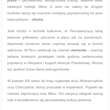
pisco
– peruwiańska, winogronowa brandy, składnik wielu
lokalnych koktajli. Mimo iż wino nie należy do drogich
trunków cieszy się znacznie mniejszą popularnością niż piwo
kukurydziane –
chicha
.
Jeśli chodzi o techniki kulinarne, to Peruwiańczycy lubią
jedzenie grillowane, pieczone w piecu lub na kamieniach.
Natomiast smażone dania częściej serwuje się w kuchni
wybrzeża. W Peru celebruje się również
merienda
– zwyczaj
jadania drobnych przekąsek około godziny siedemnastej
popularny w Hiszpanii i krajach Ameryki Południowej. Można
też spotkać liczne dania jednogarnkowe.
W połowie XIX wieku do kraju napłynęło dużo Afrykańczyków
oraz Chińczyków, którzy pracowali w kopalniach. Pojawili się
również Japończycy oraz Włosi. Oni wszyscy odegrali ważną
rolę w kształtowaniu się peruwiańskiej kultury jedzenia.