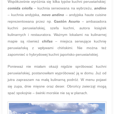
Współcześnie wyróżnia się kilka typów kuchni peruwiańskiej:
comida criolla
– kuchnia serwowana na wybrzeżu,
andino
– kuchnia andyjska,
novo andino
– andyjska haute cuisine
reprezentowana przez np.
Gastón Acurio
– ambasadora
kuchni peruwiańskiej, szefa kuchni, autora książek
kulinarnych i restauratora. Ważnym lokalami na kulinarnej
mapie są również
chifas
– miejsca serwujące kuchnię
peruwiańską z wpływami chińskimi. Nie można też
zapomnieć o hybrydowej kuchni japońsko-peruwiańskiej.
Ponieważ nie miałam okazji nigdzie spróbować kuchni
peruwiańskiej, postanowiłam wypróbować ją w domu. Już od
jutra zapraszam na małą kulinarną podróż. W menu pojawi
się zupa, dnie mięsne oraz deser. Obrońcy zwierząt mogą
spać spokojnie – świnki morskie nie są w planach.