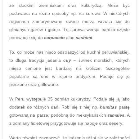
ze słodkimi ziemniakami oraz kukurydzą. Może być
podawana na różne sposoby np. na surowo. W niektórych
regionach zamarynowane owoce morza wrzuca się do
glinianych garów i gotuje. Tę surową wersję bardzo często
porównuje się do
carpaccio
albo
sashimi
.
To, co może nas nieco odstraszyć od kuchni peruwiańskiej,
to długa tradycja jadania
cuy
– świnek morskich, których
mięso cenione jest bardziej niż królicze. Szczególnie
popularne są one w rejonie andyjskim. Podaje się je
pieczone oraz grillowane.
W Peru występuje 35 odmian kukurydzy. Podaje się ją jako
dodatek do różnych dań. Robi się z niej np.
humitas
pastę
gotowaną na parze, podobną do meksykańskich
tamales
. A
z odmiany fioletowej przygotowuje się napoje oraz desery.
Warto również zaznaczyć, że jedzenie różni się w zależności