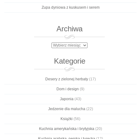
Zupa dyniowa z kuskusem i serem
Archiwa
Archiwa
Kategorie
Desery z zielonej herbaty
(17)
Dom i design
(9)
Japonia
(43)
Jedzenie dla malucha
(22)
Książki
(56)
Kuchnia amerykańska i brytyjska
(20)
Kuchnia arabska, perska i turecka
(12)