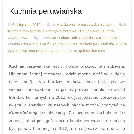
Kuchnia peruwiańska
6 listopada, 2012
by
Magdalena Tomaszewska-Bolałek
In
Kuchnia meksykańska, Ameryki Środkowej i Południowej
,
Kultura
żywieniowa
Tagged
aji
,
andino
,
botija
,
ceviche
,
chicha
,
chifas
,
comida criolla
,
cuy
,
Gastón Acurio
,
humitas
,
kuchnia peruwiańska
,
kultura
żywieniowa
,
merienda
,
novo andino
,
pisco
,
quinoa
,
tamales
Kuchnia peruwiańska jest w Polsce praktycznie nieobecna.
Nie znam żadnej restauracji, gdzie można zjeść takie dania
(ktoś zna?). Tym bardziej rozbawił mnie fakt, gdy we
wrześniu przeczytałam na jakimś polskim portalu, że wśród
trendów kulinarnych na 2012 rok jest jedzenie peruwiańskie
(więcej o trendach kulinarnych będzie można poczytać na
Kuchniokracji
już niedługo). Za oceanem kuchnia ta już
znana jest od jakiegoś czasu (dodatkowo wraz z koreańską
była jedną z tendencji na 2012), do nas jeszcze na dobre nie