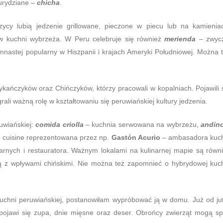
kurydziane –
chicha
.
czycy lubią jedzenie grillowane, pieczone w piecu lub na kamienia
w kuchni wybrzeża. W Peru celebruje się również
merienda
– zwycz
nastej popularny w Hiszpanii i krajach Ameryki Południowej. Można 
ykańczyków oraz Chińczyków, którzy pracowali w kopalniach. Pojawili 
li ważną rolę w kształtowaniu się peruwiańskiej kultury jedzenia.
uwiańskiej:
comida criolla
– kuchnia serwowana na wybrzeżu,
andin
 cuisine reprezentowana przez np.
Gastón Acurio
– ambasadora kuc
inarnych i restauratora. Ważnym lokalami na kulinarnej mapie są równ
 z wpływami chińskimi. Nie można też zapomnieć o hybrydowej kuc
uchni peruwiańskiej, postanowiłam wypróbować ją w domu. Już od ju
ojawi się zupa, dnie mięsne oraz deser. Obrońcy zwierząt mogą s