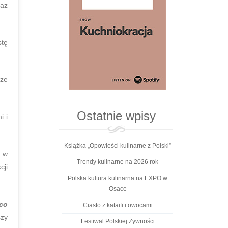
raz
tę
cze
Ostatnie wpisy
i i
Książka „Opowieści kulinarne z Polski”
o w
Trendy kulinarne na 2026 rok
cji
Polska kultura kulinarna na EXPO w
Osace
co
Ciasto z kataifi i owocami
szy
Festiwal Polskiej Żywności