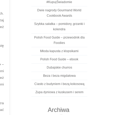
#KupujŚwiadomie
Dwie nagrody Gourmand World
ch.
Cookbook Awards
aj
Szybka sałatka – pomidory, grzanki i
też
kolendra
Polish Food Guide – przewodnik dla
Foodies
się
Młoda kapusta z klopsikami
Polish Food Guide – ebook
o
–
Dubajskie churros
hni
Beza i beza migdałowa
ież
hni
Ciasto z budyniem i bezą kokosową
Zupa dyniowa z kuskusem i serem
tra
Archiwa
pać