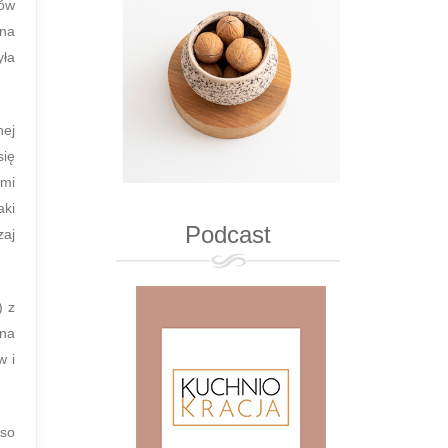
dów
 na
yła
nej
się
ami
aki
Podcast
zaj
) z
ana
w i
ęso