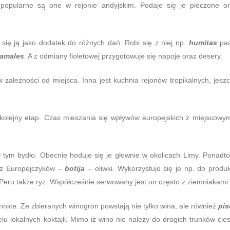
ie popularne są one w rejonie andyjskim. Podaje się je pieczone o
ię ją jako dodatek do różnych dań. Robi się z niej np.
humitas
pas
tamales
. A z odmiany fioletowej przygotowuje się napoje oraz desery.
 zależności od miejsca. Inna jest kuchnia rejonów tropikalnych, jesz
kolejny etap. Czas mieszania się wpływów europejskich z miejscowym
w tym bydło. Obecnie hoduje się je głownie w okolicach Limy. Ponadt
zez Europejczyków –
botija
– oliwki. Wykorzystuje się je np. do produk
 Peru także ryż. Współcześnie serwowany jest on często z ziemniakami.
nnice. Ze zbieranych winogron powstają nie tylko wina, ale również
pis
u lokalnych koktajli. Mimo iż wino nie należy do drogich trunków cie