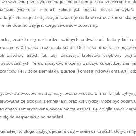
dy we wrześniu przeczytałam na jakimś polskim portalu, że wśród tren
wiańskie (więcej o trendach kulinarnych będzie można poczytać
a ta już znana jest od jakiegoś czasu (dodatkowo wraz z koreańską b
bre nie dotarła. Czy jest czego żałować – zobaczmy.
ką, zrodziło się na bardzo solidnych podwalinach kultury kulinar
powstało w XII wieku i rozrastało się do 1531 roku, dopóki nie pojawił 
ali zaledwie trzech lat, aby zniszczyć królestwo osłabione wojn
 współczesnych Peruwiańczyków możemy zaliczyć kukurydzę, ziemni
zkańców Peru żółte ziemniaki),
quinoa
(komosę ryżową) oraz
aji
(rod
ystawka z owoców morza, marynowana w sosie z limonki (lub cytryny
i, serwowana ze słodkimi ziemniakami oraz kukurydzą. Może być podaw
regionach zamarynowane owoce morza wrzuca się do glinianych garó
e się do
carpaccio
albo
sashimi
.
iańskiej, to długa tradycja jadania
cuy
– świnek morskich, których mi