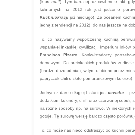
(ktoś zna?). Tym bardziej rozbawił mnie fakt, g
kulinarnych na 2012 rok jest jedzenie peru
Kuchniokracji
już niedługo). Za oceanem kuchni
jedną z tendencji na 2012), do nas jeszcze na do
To, co nazywamy współczesną kuchnią peruwiańs
wspaniałej inkaskiej cywilizacji. Imperium Inków 
Francisco Pizarro
. Konkwistadorzy potrzebow
domowymi. Do preinkaskich produktów w diecie
(bardzo dużo odmian, w tym ulubione przez mies
papryczek chili o złoto-pomarańczowym kolorze).
Jednym z dań o długiej historii jest
ceviche
– prz
dodatkiem kolendry, chilli oraz czerwonej cebul
na różne sposoby np. na surowo. W niektórych 
gotuje. Tę surową wersję bardzo często porównuj
To, co może nas nieco odstraszyć od kuchni peruw