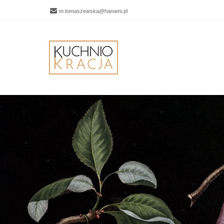
m.tomaszewska@hanami.pl
Men
SKIP 