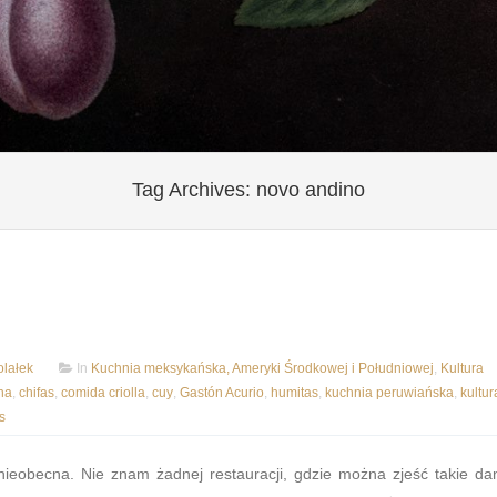
Tag Archives:
novo andino
lałek
In
Kuchnia meksykańska, Ameryki Środkowej i Południowej
,
Kultura
ha
,
chifas
,
comida criolla
,
cuy
,
Gastón Acurio
,
humitas
,
kuchnia peruwiańska
,
kultur
s
nieobecna. Nie znam żadnej restauracji, gdzie można zjeść takie da