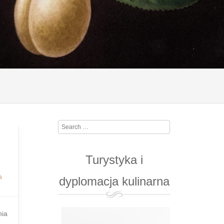
Search
Turystyka i
a
dyplomacja kulinarna
nia