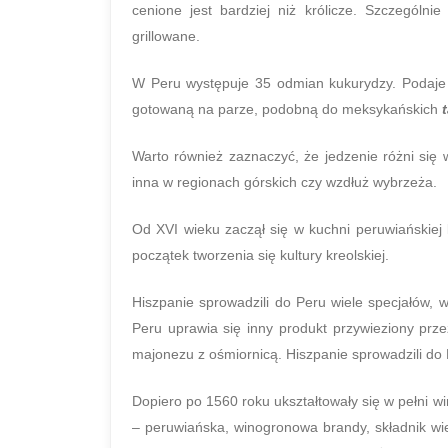
cenione jest bardziej niż królicze. Szczególn
grillowane.
W Peru występuje 35 odmian kukurydzy. Podaje s
gotowaną na parze, podobną do meksykańskich
Warto również zaznaczyć, że jedzenie różni się w
inna w regionach górskich czy wzdłuż wybrzeża.
Od XVI wieku zaczął się w kuchni peruwiańskiej 
początek tworzenia się kultury kreolskiej.
Hiszpanie sprowadzili do Peru wiele specjałów, 
Peru uprawia się inny produkt przywieziony pr
majonezu z ośmiornicą. Hiszpanie sprowadzili do
Dopiero po 1560 roku ukształtowały się w pełni wi
– peruwiańska, winogronowa brandy, składnik wiel