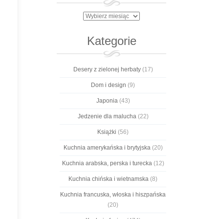
Archiwa
Kategorie
Desery z zielonej herbaty
(17)
Dom i design
(9)
Japonia
(43)
Jedzenie dla malucha
(22)
Książki
(56)
Kuchnia amerykańska i brytyjska
(20)
Kuchnia arabska, perska i turecka
(12)
Kuchnia chińska i wietnamska
(8)
Kuchnia francuska, włoska i hiszpańska
(20)