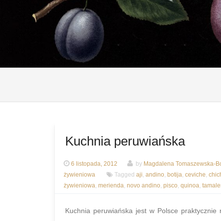
Kuchnia peruwiańska
6 listopada, 2012
by
Magdalena Tomaszewska-Bo
żywieniowa
Tagged
aji
,
andino
,
botija
,
ceviche
,
chic
żywieniowa
,
merienda
,
novo andino
,
pisco
,
quinoa
,
tamale
Kuchnia peruwiańska jest w Polsce praktycznie 