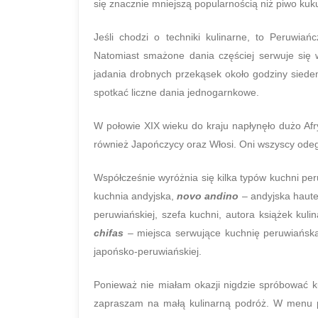
się znacznie mniejszą popularnością niż piwo ku
Jeśli chodzi o techniki kulinarne, to Peruwiań
Natomiast smażone dania częściej serwuje się 
jadania drobnych przekąsek około godziny siedem
spotkać liczne dania jednogarnkowe.
W połowie XIX wieku do kraju napłynęło dużo Afr
również Japończycy oraz Włosi. Oni wszyscy odegra
Współcześnie wyróżnia się kilka typów kuchni per
kuchnia andyjska,
novo andino
– andyjska haute
peruwiańskiej, szefa kuchni, autora książek kul
chifas
– miejsca serwujące kuchnię peruwiańską
japońsko-peruwiańskiej.
Ponieważ nie miałam okazji nigdzie spróbować k
zapraszam na małą kulinarną podróż. W menu p