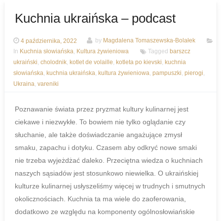
Kuchnia ukraińska – podcast
4 października, 2022
by
Magdalena Tomaszewska-Bolałek
In
Kuchnia słowiańska
,
Kultura żywieniowa
Tagged
barszcz
ukraiński
,
cholodnik
,
kotlet de volaille
,
kotleta po kievski
,
kuchnia
słowiańska
,
kuchnia ukraińska
,
kultura żywieniowa
,
pampuszki
,
pierogi
,
Ukraina
,
vareniki
Poznawanie świata przez pryzmat kultury kulinarnej jest
ciekawe i niezwykłe. To bowiem nie tylko oglądanie czy
słuchanie, ale także doświadczanie angażujące zmysł
smaku, zapachu i dotyku. Czasem aby odkryć nowe smaki
nie trzeba wyjeżdżać daleko. Przeciętna wiedza o kuchniach
naszych sąsiadów jest stosunkowo niewielka. O ukraińskiej
kulturze kulinarnej usłyszeliśmy więcej w trudnych i smutnych
okolicznościach. Kuchnia ta ma wiele do zaoferowania,
dodatkowo ze względu na komponenty ogólnosłowiańskie