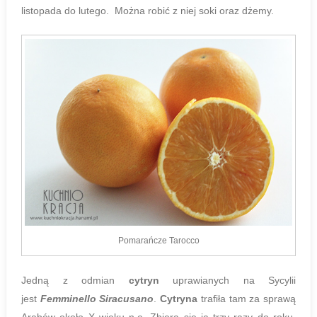
listopada do lutego. Można robić z niej soki oraz dżemy.
Pomarańcze Tarocco
Jedną z odmian
cytryn
uprawianych na Sycylii
jest
Femminello Siracusano
.
Cytryna
trafiła tam za sprawą
Arabów około X wieku n.e.
Zbiera się ją trzy razy do roku.