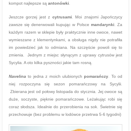
kompot najlepsze są
antonówki
.
Jeszcze gorzej jest z
cytrusami
. Moi znajomi Japończycy
zawsze się denerwowali kupując w Polsce
mandarynki
. Za
każdym razem w sklepie były praktycznie inne owoce, nawet
wymieszane z klementynkami, a obsługa nigdy nie potrafiła
im powiedzieć jak to odmiana. Na szczęście powoli się to
zmienia.
Jednym z miejsc słynącym z uprawy cytrusów jest
Sycylia. A oto kilka pyszności jakie tam rosną.
Navelina
to jedna z moich ulubionych
pomarańczy
. To od
niej rozpoczyna się sezon pomarańczowy na Sycylii.
Zbierana jest od połowy listopada do stycznia. Jej owoce są
duże, soczyste, pięknie pomarańczowe. Leżakując robi się
coraz słodsza. Idealnie do przerobienia na sok. Świetnie się
przechowuje (bez problemu w lodówce przetrwa 5-6 tygodni)