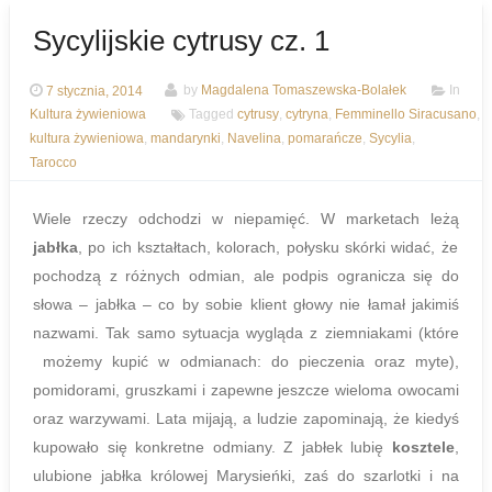
Sycylijskie cytrusy cz. 1
7 stycznia, 2014
by
Magdalena Tomaszewska-Bolałek
In
Kultura żywieniowa
Tagged
cytrusy
,
cytryna
,
Femminello Siracusano
,
kultura żywieniowa
,
mandarynki
,
Navelina
,
pomarańcze
,
Sycylia
,
Tarocco
Wiele rzeczy odchodzi w niepamięć. W marketach leżą
jabłka
, po ich kształtach, kolorach, połysku skórki widać, że
pochodzą z różnych odmian, ale podpis ogranicza się do
słowa – jabłka – co by sobie klient głowy nie łamał jakimiś
nazwami. Tak samo sytuacja wygląda z ziemniakami (które
możemy kupić w odmianach: do pieczenia oraz myte),
pomidorami, gruszkami i zapewne jeszcze wieloma owocami
oraz warzywami. Lata mijają, a ludzie zapominają, że kiedyś
kupowało się konkretne odmiany. Z jabłek lubię
kosztele
,
ulubione jabłka królowej Marysieńki, zaś do szarlotki i na