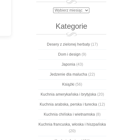
Archiwa
Kategorie
Desery z zielonej herbaty
(17)
Dom i design
(9)
Japonia
(43)
Jedzenie dla malucha
(22)
Książki
(56)
Kuchnia amerykańska i brytyjska
(20)
Kuchnia arabska, perska i turecka
(12)
Kuchnia chińska i wietnamska
(8)
Kuchnia francuska, włoska i hiszpańska
(20)