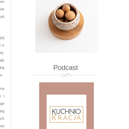
bom
nie
tuk
jej
i o
ej.
aje
Podcast
ską
i.
nna
k i
uje
tej
ych
żne