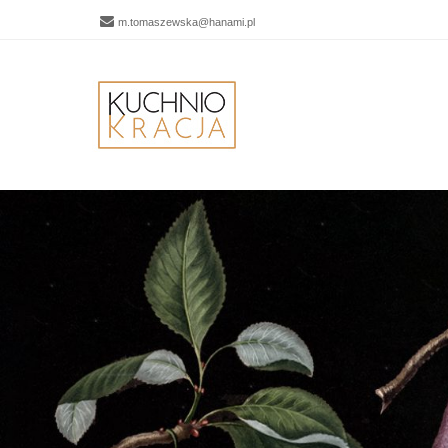
m.tomaszewska@hanami.pl
Men
SKIP 