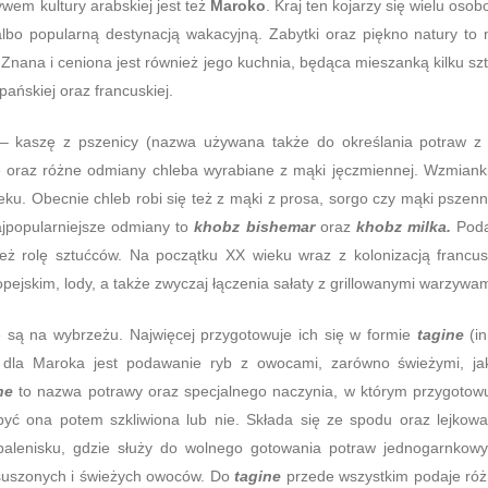
wem kultury arabskiej jest też
Maroko
. Kraj ten kojarzy się wielu oso
lbo popularną destynacją wakacyjną. Zabytki oraz piękno natury to 
Znana i ceniona jest również jego kuchnia, będąca mieszanką kilku sz
zpańskiej oraz francuskiej.
– kaszę z pszenicy (nazwa używana także do określania potraw z 
ze oraz różne odmiany chleba wyrabiane z mąki jęczmiennej. Wzmiank
eku. Obecnie chleb robi się też z mąki z prosa, sorgo czy mąki pszenn
Najpopularniejsze odmiany to
khobz bishemar
oraz
khobz milka.
Pod
ież rolę sztućców. Na początku XX wieku wraz z kolonizacją francu
opejskim, lody, a także zwyczaj łączenia sałaty z grillowanymi warzywam
 są na wybrzeżu. Najwięcej przygotowuje ich się w formie
tagine
(i
 dla Maroka jest podawanie ryb z owocami, zarówno świeżymi, ja
ne
to nazwa potrawy oraz specjalnego naczynia, w którym przygotow
być ona potem szkliwiona lub nie. Składa się ze spodu oraz lejkowa
palenisku, gdzie służy do wolnego gotowania potraw jednogarnkow
 suszonych i świeżych owoców. Do
tagine
przede wszystkim podaje ró