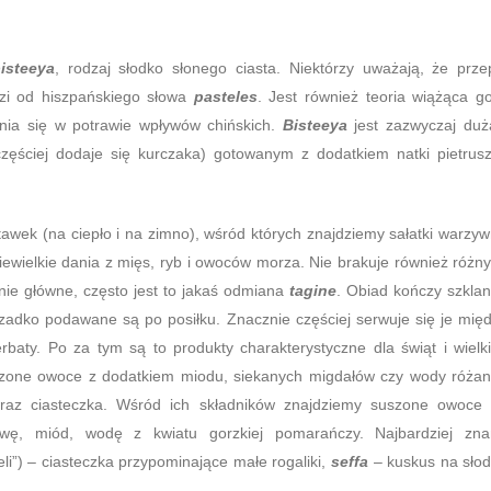
isteeya
, rodzaj słodko słonego ciasta. Niektórzy uważają, że prze
dzi od hiszpańskiego słowa
pasteles
. Jest również teoria wiążąca g
nia się w potrawie wpływów chińskich.
Bisteeya
jest zazwyczaj duż
ściej dodaje się kurczaka) gotowanym z dodatkiem natki pietrusz
tawek (na ciepło i na zimno), wśród których znajdziemy sałatki warzy
iewielkie dania z mięs, ryb i owoców morza. Nie brakuje również różn
nie główne, często jest to jakaś odmiana
tagine
. Obiad kończy szkla
 rzadko podawane są po posiłku. Znacznie częściej serwuje się je mię
rbaty. Po za tym są to produkty charakterystyczne dla świąt i wielk
szone owoce z dodatkiem miodu, siekanych migdałów czy wody różan
oraz ciasteczka. Wśród ich składników znajdziemy suszone owoce
hałwę, miód, wodę z kwiatu gorzkiej pomarańczy. Najbardziej zn
eli”) – ciasteczka przypominające małe rogaliki,
seffa
– kuskus na sło