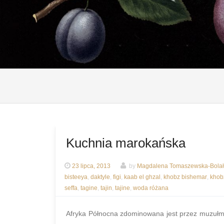
Kuchnia marokańska
23 lipca, 2013
by
Magdalena Tomaszewska-Bolał
bisteeya
,
daktyle
,
figi
,
kaab el ghzal
,
khobz bishemar
,
khob
seffa
,
tagine
,
tajin
,
tajine
,
woda różana
Afryka Północna zdominowana jest przez muzułma