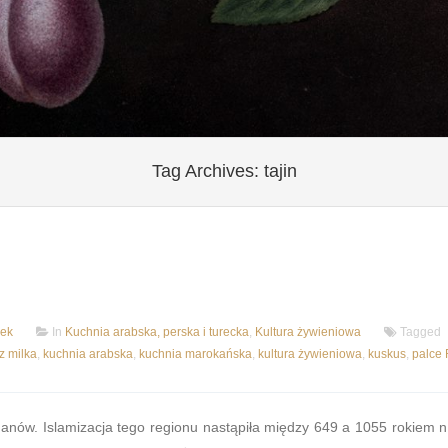
Tag Archives:
tajin
ek
In
Kuchnia arabska, perska i turecka
,
Kultura żywieniowa
Tagged
z milka
,
kuchnia arabska
,
kuchnia marokańska
,
kultura żywieniowa
,
kuskus
,
palce 
nów. Islamizacja tego regionu nastąpiła między 649 a 1055 rokiem n