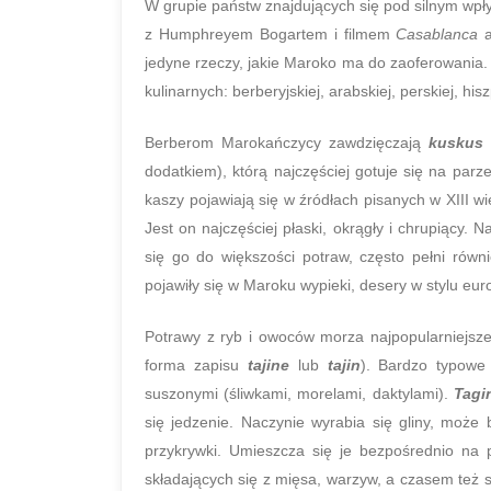
W grupie państw znajdujących się pod silnym wpły
z Humphreyem Bogartem i filmem
Casablanca
a
jedyne rzeczy, jakie Maroko ma do zaoferowania. 
kulinarnych: berberyjskiej, arabskiej, perskiej, his
Berberom Marokańczycy zawdzięczają
kuskus
dodatkiem), którą najczęściej gotuje się na par
kaszy pojawiają się w źródłach pisanych w XIII wi
Jest on najczęściej płaski, okrągły i chrupiący. 
się go do większości potraw, często pełni równ
pojawiły się w Maroku wypieki, desery w stylu eur
Potrawy z ryb i owoców morza najpopularniejsze
forma zapisu
tajine
lub
tajin
). Bardzo typowe
suszonymi (śliwkami, morelami, daktylami).
Tagi
się jedzenie. Naczynie wyrabia się gliny, może 
przykrywki. Umieszcza się je bezpośrednio na 
składających się z mięsa, warzyw, a czasem też