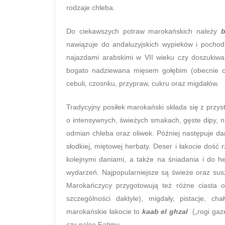
rodzaje chleba.
Do ciekawszych potraw marokańskich należy
b
nawiązuje do andaluzyjskich wypieków i pocho
najazdami arabskimi w VII wieku czy doszukiwa
bogato nadziewana mięsem gołębim (obecnie czę
cebuli, czosnku, przypraw, cukru oraz migdałów.
Tradycyjny posiłek marokański składa się z przys
o intensywnych, świeżych smakach, gęste dipy, n
odmian chleba oraz oliwek. Później następuje da
słodkiej, miętowej herbaty. Deser i łakocie dość
kolejnymi daniami, a także na śniadania i do he
wydarzeń. Najpopularniejsze są świeże oraz su
Marokańczycy przygotowują też różne ciasta 
szczególności daktyle), migdały, pistacje, c
marokańskie łakocie to
kaab el ghzal
(„rogi gaz
czy palce Fatimy.