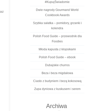
#KupujŚwiadomie
Dwie nagrody Gourmand World
raz
Cookbook Awards
Szybka sałatka – pomidory, grzanki i
kolendra
Polish Food Guide – przewodnik dla
Foodies
Młoda kapusta z klopsikami
Polish Food Guide – ebook
Dubajskie churros
Beza i beza migdałowa
Ciasto z budyniem i bezą kokosową
Zupa dyniowa z kuskusem i serem
Archiwa