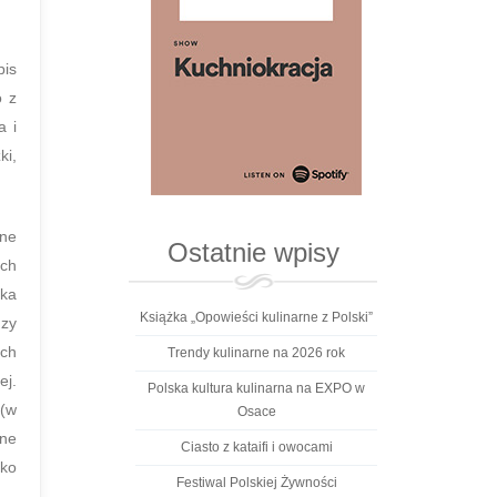
pis
o z
a i
ki,
wne
Ostatnie wpisy
ych
nka
Książka „Opowieści kulinarne z Polski”
dzy
ich
Trendy kulinarne na 2026 rok
ej.
Polska kultura kulinarna na EXPO w
 (w
Osace
ane
Ciasto z kataifi i owocami
dko
Festiwal Polskiej Żywności