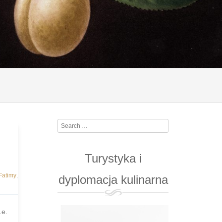
Search
Turystyka i
Fatimy
,
dyplomacja kulinarna
.e.