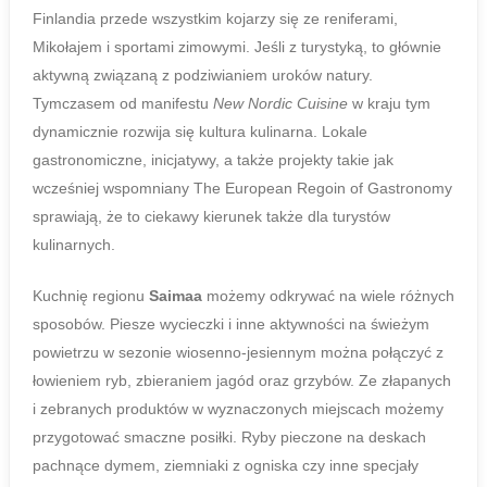
Finlandia przede wszystkim kojarzy się ze reniferami,
Mikołajem i sportami zimowymi. Jeśli z turystyką, to głównie
aktywną związaną z podziwianiem uroków natury.
Tymczasem od manifestu
New
Nordic Cuisine
w kraju tym
dynamicznie rozwija się kultura kulinarna. Lokale
gastronomiczne, inicjatywy, a także projekty takie jak
wcześniej wspomniany The European Regoin of Gastronomy
sprawiają, że to ciekawy kierunek także dla turystów
kulinarnych.
Kuchnię regionu
Saimaa
możemy odkrywać na wiele różnych
sposobów. Piesze wycieczki i inne aktywności na świeżym
powietrzu w sezonie wiosenno-jesiennym można połączyć z
łowieniem ryb, zbieraniem jagód oraz grzybów. Ze złapanych
i zebranych produktów w wyznaczonych miejscach możemy
przygotować smaczne posiłki. Ryby pieczone na deskach
pachnące dymem, ziemniaki z ogniska czy inne specjały