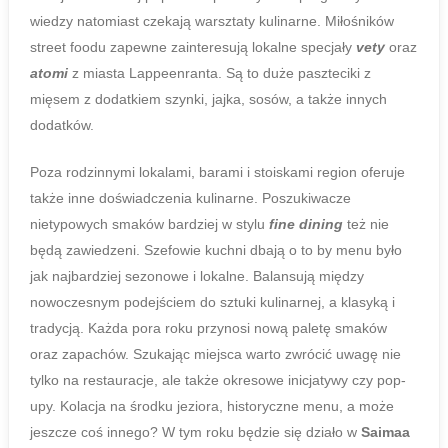
wiedzy natomiast czekają warsztaty kulinarne. Miłośników
street foodu zapewne zainteresują lokalne specjały
vety
oraz
atomi
z miasta Lappeenranta. Są to duże paszteciki z
mięsem z dodatkiem szynki, jajka, sosów, a także innych
dodatków.
Poza rodzinnymi lokalami, barami i stoiskami region oferuje
także inne doświadczenia kulinarne. Poszukiwacze
nietypowych smaków bardziej w stylu
fine
dining
też nie
będą zawiedzeni. Szefowie kuchni dbają o to by menu było
jak najbardziej sezonowe i lokalne. Balansują między
nowoczesnym podejściem do sztuki kulinarnej, a klasyką i
tradycją. Każda pora roku przynosi nową paletę smaków
oraz zapachów. Szukając miejsca warto zwrócić uwagę nie
tylko na restauracje, ale także okresowe inicjatywy czy pop-
upy. Kolacja na środku jeziora, historyczne menu, a może
jeszcze coś innego? W tym roku będzie się działo w
Saimaa