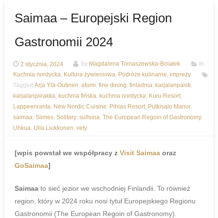
Saimaa – Europejski Region
Gastronomii 2024
2 stycznia, 2024
by
Magdalena Tomaszewska-Bolałek
In
Kuchnia nordycka
,
Kultura żywieniowa
,
Podróże kulinarne, imprezy
Tagged
Arja Ylä-Outinen
,
atomi
,
fine dining
,
finladnia
,
karjalanpaisti
,
karjalanpiirakka
,
kuchnia fińska
,
kuchnia nordycka
,
Kuru Resort
,
Lappeenranta
,
New Nordic Cuisine
,
Pihlas Resort
,
Putkisalo Manor
,
saimaa
,
Siimes
,
Solitary
,
sultsina
,
The European Regoin of Gastronomy
,
Uhkua
,
Ulla Liukkonen
,
vety
[wpis powstał we współpracy z
Visit Saimaa
oraz
GoSaimaa
]
Saimaa
to sieć jezior we wschodniej Finlandii. To również
region, który w 2024 roku nosi tytuł Europejskiego Regionu
Gastronomii (The European Regoin of Gastronomy).