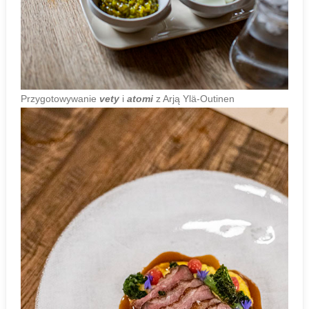
Przygotowywanie
vety
i
atomi
z Arją Ylä-Outinen