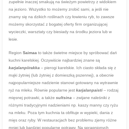
zupełnie inaczej smakują na świeżym powietrzy z widokiem
na jezioro. Wszystko to możemy zrobić sami, a jeśli nie
znamy się na dzikich roślinach czy łowieniu ryb, to zawsze
możemy skorzystać z bogatej oferty firm organizującej
wycieczki, warsztaty czy biesiady na środku jeziora lub w
lesie.
Region
Saimaa
to także świetne miejsce by spróbować dań
kuchni karelskiej. Oczywiście najbardziej znane są
karjalanpiirakka
– pierogi karelskie. Ich ciasto składa się z
mąki żytniej (lub żytniej z domieszką pszennej), a obecnie
najpopularniejsze nadzienie stanowi gotowany na wytrawnie
ryż na mleku. Równie popularne jest
karjalanpaisti
– rodzaj
mięsnej potrawki, a także
sultsina
– zwijane naleśniki z
różnymi tradycyjnymi nadzieniami np. kaszy manny czy ryżu
na mleku. Poza tym kuchnia ta obfituje w wypieki, dania z
mięs oraz ryby. W restauracjach bez problemu zjemy różne
mniej lub bardziej popularne potrawy. Na spragnionych