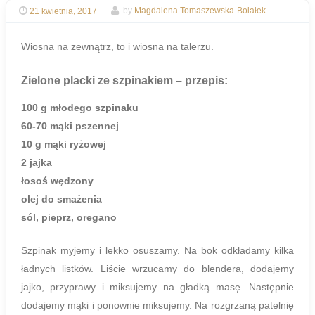
21 kwietnia, 2017
by
Magdalena Tomaszewska-Bolałek
Wiosna na zewnątrz, to i wiosna na talerzu.
Zielone placki ze szpinakiem
– przepis:
100 g młodego szpinaku
60-70 mąki pszennej
10 g mąki ryżowej
2 jajka
łosoś wędzony
olej do smażenia
sól, pieprz, oregano
Szpinak myjemy i lekko osuszamy. Na bok odkładamy kilka
ładnych listków. Liście wrzucamy do blendera, dodajemy
jajko, przyprawy i miksujemy na gładką masę. Następnie
dodajemy mąki i ponownie miksujemy. Na rozgrzaną patelnię