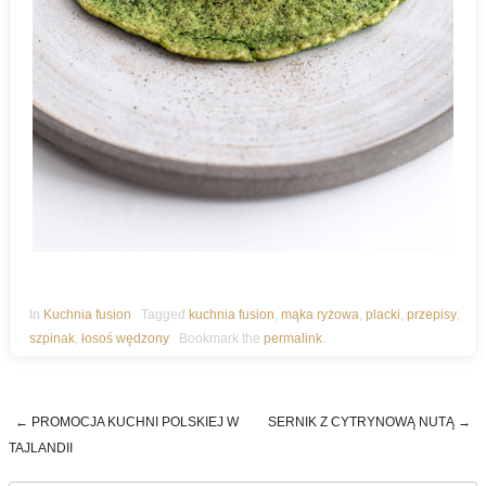
In
Kuchnia fusion
Tagged
kuchnia fusion
,
mąka ryżowa
,
placki
,
przepisy
,
szpinak
,
łosoś wędzony
Bookmark the
permalink
.
←
PROMOCJA KUCHNI POLSKIEJ W
SERNIK Z CYTRYNOWĄ NUTĄ
→
Post navigation
TAJLANDII