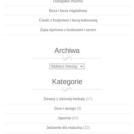
Dubajskie churros
Beza i beza migdałowa
Ciasto z budyniem i bezą kokosową
Zupa dyniowa z kuskusem i serem
Archiwa
Archiwa
Kategorie
Desery z zielonej herbaty
(17)
Dom i design
(9)
Japonia
(43)
Jedzenie dla malucha
(22)