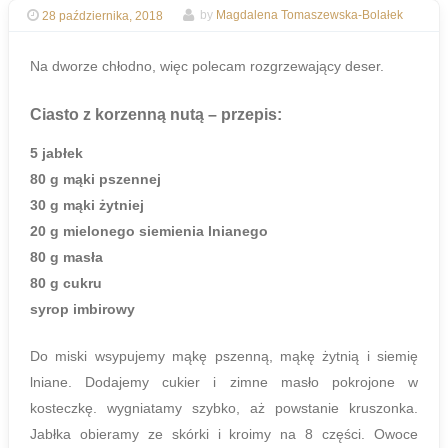
28 października, 2018
by
Magdalena Tomaszewska-Bolałek
Na dworze chłodno, więc polecam rozgrzewający deser.
Ciasto z korzenną nutą
– przepis:
5 jabłek
80 g mąki pszennej
30 g mąki żytniej
20 g mielonego siemienia lnianego
80 g masła
80 g cukru
syrop imbirowy
Do miski wsypujemy mąkę pszenną, mąkę żytnią i siemię
lniane. Dodajemy cukier i zimne masło pokrojone w
kosteczkę. wygniatamy szybko, aż powstanie kruszonka.
Jabłka obieramy ze skórki i kroimy na 8 części. Owoce