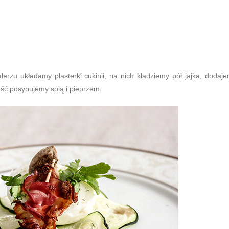
erzu układamy plasterki cukinii, na nich kładziemy pół jajka, dodaj
łość posypujemy solą i pieprzem.