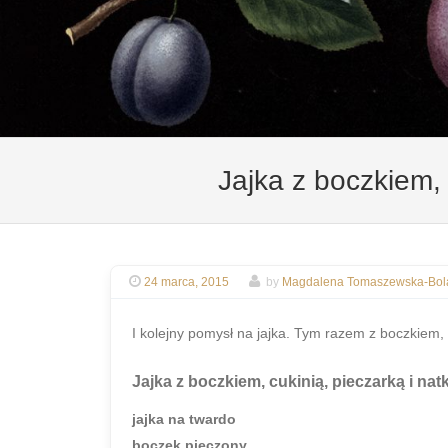
Jajka z boczkiem, 
24 marca, 2015
by
Magdalena Tomaszewska-Bol
I kolejny pomysł na jajka. Tym razem z boczkiem, 
Jajka z boczkiem, cukinią, pieczarką i nat
jajka na twardo
boczek pieczony