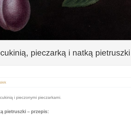
cukinią, pieczarką i natką pietrusz
ałek
cukinią i pieczonymi pieczarkami.
ką pietruszki
– przepis: