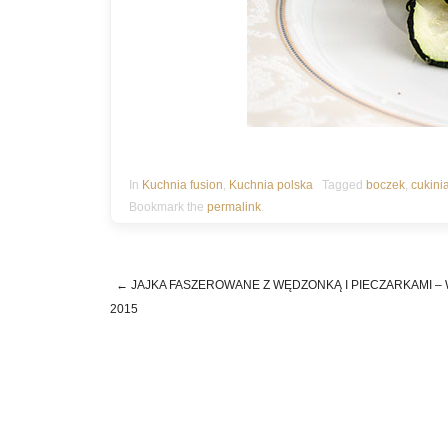
In
Kuchnia fusion
,
Kuchnia polska
Tagged
boczek
,
cukini
Bookmark the
permalink
.
←
JAJKA FASZEROWANE Z WĘDZONKĄ I PIECZARKAMI –
Post navigation
2015