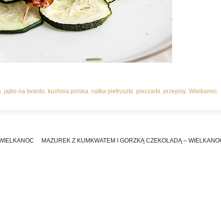
a
,
jajko na twardo
,
kuchnia polska
,
natka pietruszki
,
pieczarki
,
przepisy
,
Wielkanoc
 WIELKANOC
MAZUREK Z KUMKWATEM I GORZKĄ CZEKOLADĄ – WIELKANO