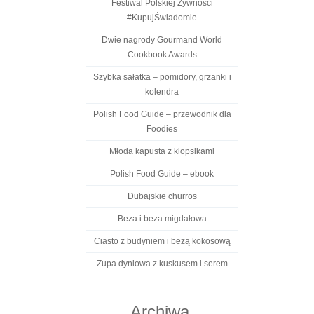
Festiwal Polskiej Żywności
#KupujŚwiadomie
Dwie nagrody Gourmand World
Cookbook Awards
Szybka sałatka – pomidory, grzanki i
kolendra
Polish Food Guide – przewodnik dla
Foodies
Młoda kapusta z klopsikami
Polish Food Guide – ebook
Dubajskie churros
Beza i beza migdałowa
Ciasto z budyniem i bezą kokosową
Zupa dyniowa z kuskusem i serem
Archiwa