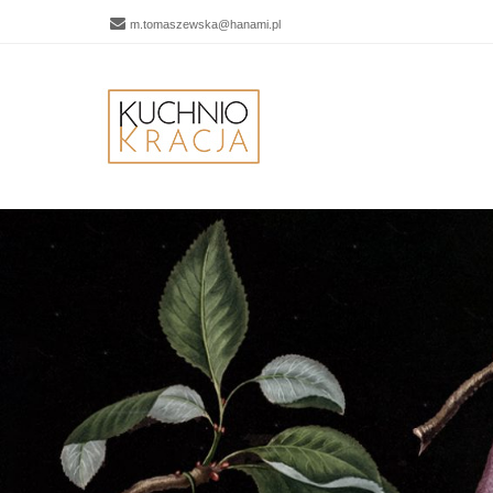
m.tomaszewska@hanami.pl
Men
SKIP 