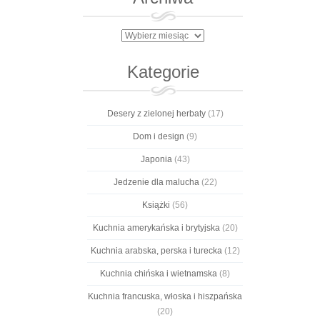
Archiwa
Kategorie
Desery z zielonej herbaty
(17)
Dom i design
(9)
Japonia
(43)
Jedzenie dla malucha
(22)
Książki
(56)
Kuchnia amerykańska i brytyjska
(20)
Kuchnia arabska, perska i turecka
(12)
Kuchnia chińska i wietnamska
(8)
Kuchnia francuska, włoska i hiszpańska
(20)