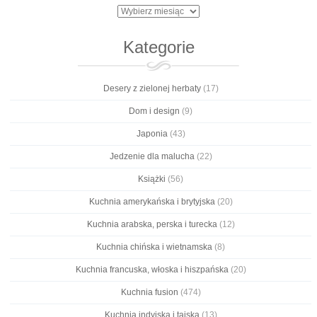
Archiwa
Kategorie
Desery z zielonej herbaty
(17)
Dom i design
(9)
Japonia
(43)
Jedzenie dla malucha
(22)
Książki
(56)
Kuchnia amerykańska i brytyjska
(20)
Kuchnia arabska, perska i turecka
(12)
Kuchnia chińska i wietnamska
(8)
Kuchnia francuska, włoska i hiszpańska
(20)
Kuchnia fusion
(474)
Kuchnia indyjska i tajska
(13)