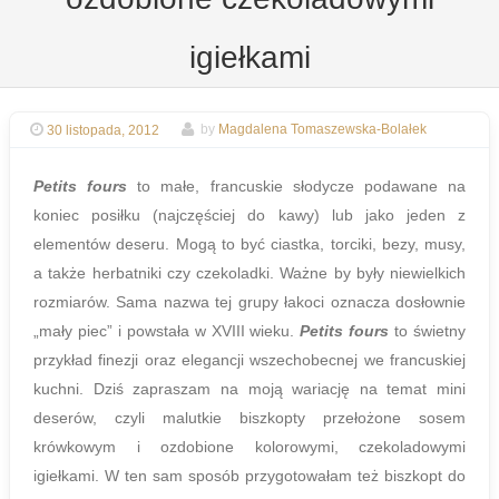
igiełkami
30 listopada, 2012
by
Magdalena Tomaszewska-Bolałek
Petits fours
to małe, francuskie słodycze podawane na
koniec posiłku (najczęściej do kawy) lub jako jeden z
elementów deseru. Mogą to być ciastka, torciki, bezy, musy,
a także herbatniki czy czekoladki. Ważne by były niewielkich
rozmiarów. Sama nazwa tej grupy łakoci oznacza dosłownie
„mały piec” i powstała w XVIII wieku.
Petits fours
to świetny
przykład finezji oraz elegancji wszechobecnej we francuskiej
kuchni. Dziś zapraszam na moją wariację na temat mini
deserów, czyli malutkie biszkopty przełożone sosem
krówkowym i ozdobione kolorowymi, czekoladowymi
igiełkami. W ten sam sposób przygotowałam też biszkopt do