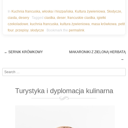
In
Kuchnia francuska, włoska i hiszpańska
,
Kultura żywieniowa
,
Słodycze,
ciasta, desery
Tagged
ciastka
,
deser
,
francuskie ciastka
,
igiełki
czekoladowe
,
kuchnia francuska
,
kultura żywieniowa
,
masa krówkowa
,
petit
four
,
przepisy
,
słodycze
Bookmark the
permalink
.
←
SERNIK KRÓWKOWY
MAKARONIKI Z ZIELONĄ HERBATĄ
Post navigation
→
Search
Turystyka i dyplomacja kulinarna