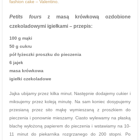
fashion cake – Valentino
.
Petits fours
z masą krówkową ozdobione
czekoladowymi igiełkami
– przepis:
100 g mąki
50 g cukru
pół łyżeczki proszku do pieczenia
6 jajek
masa krówkowa
igiełki czekoladowe
Jajka ubijamy przez kilka minut. Następnie dodajemy cukier i
miksujemy przez koleją minutę. Na sam koniec dosypujemy
przesianą przez sito mąkę wymieszaną z proszkiem do
pieczenia i ponownie mieszamy. Ciasto wylewamy na płaską
blachę wyłożoną papierem do pieczenia i wstawiamy na 10-
11 minut do piekarnika rozgrzanego do 200 stopni. Po