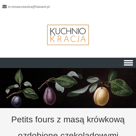
m.tomaszewska@hanami.pl
Skip to content
Petits fours z masą krówkową
ozdobione czekoladowymi