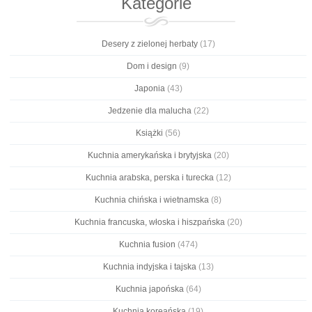
Kategorie
Desery z zielonej herbaty
(17)
Dom i design
(9)
Japonia
(43)
Jedzenie dla malucha
(22)
Książki
(56)
Kuchnia amerykańska i brytyjska
(20)
Kuchnia arabska, perska i turecka
(12)
Kuchnia chińska i wietnamska
(8)
Kuchnia francuska, włoska i hiszpańska
(20)
Kuchnia fusion
(474)
Kuchnia indyjska i tajska
(13)
Kuchnia japońska
(64)
Kuchnia koreańska
(19)