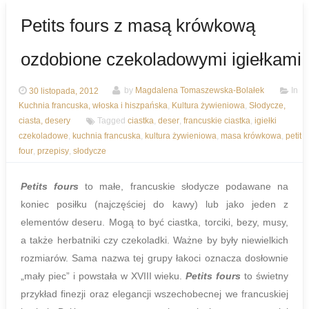
Petits fours z masą krówkową
ozdobione czekoladowymi igiełkami
30 listopada, 2012
by
Magdalena Tomaszewska-Bolałek
In
Kuchnia francuska, włoska i hiszpańska
,
Kultura żywieniowa
,
Słodycze,
ciasta, desery
Tagged
ciastka
,
deser
,
francuskie ciastka
,
igiełki
czekoladowe
,
kuchnia francuska
,
kultura żywieniowa
,
masa krówkowa
,
petit
four
,
przepisy
,
słodycze
Petits fours
to małe, francuskie słodycze podawane na
koniec posiłku (najczęściej do kawy) lub jako jeden z
elementów deseru. Mogą to być ciastka, torciki, bezy, musy,
a także herbatniki czy czekoladki. Ważne by były niewielkich
rozmiarów. Sama nazwa tej grupy łakoci oznacza dosłownie
„mały piec” i powstała w XVIII wieku.
Petits fours
to świetny
przykład finezji oraz elegancji wszechobecnej we francuskiej