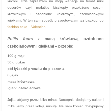
kuchni. Dziś zapraszam na moją wariację na temat mini
deserów, czyli malutkie biszkopty przełożone sosem
krówkowym i ozdobione kolorowymi, czekoladowymi
igiełkami. W ten sam sposób przygotowałam też biszkopt do
fashion cake – Valentino
.
Petits fours
z masą krówkową ozdobione
czekoladowymi igiełkami
– przepis:
100 g mąki
50 g cukru
pół łyżeczki proszku do pieczenia
6 jajek
masa krówkowa
igiełki czekoladowe
Jajka ubijamy przez kilka minut. Następnie dodajemy cukier i
miksujemy przez koleją minutę. Na sam koniec dosypujemy