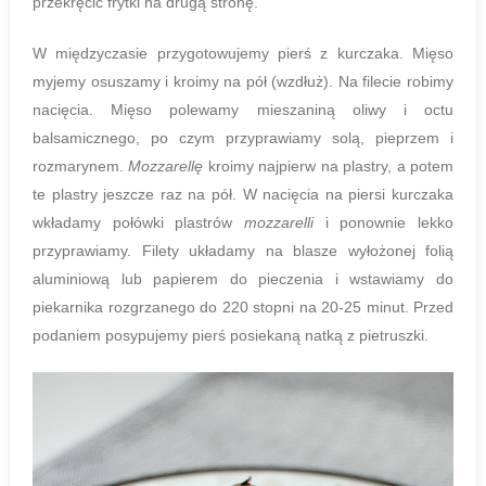
przekręcić frytki na drugą stronę.
W międzyczasie przygotowujemy pierś z kurczaka. Mięso
myjemy osuszamy i kroimy na pół (wzdłuż). Na filecie robimy
nacięcia. Mięso polewamy mieszaniną oliwy i octu
balsamicznego, po czym przyprawiamy solą, pieprzem i
rozmarynem.
Mozzarellę
kroimy najpierw na plastry, a potem
te plastry jeszcze raz na pół. W nacięcia na piersi kurczaka
wkładamy połówki plastrów
mozzarelli
i ponownie lekko
przyprawiamy. Filety układamy na blasze wyłożonej folią
aluminiową lub papierem do pieczenia i wstawiamy do
piekarnika rozgrzanego do 220 stopni na 20-25 minut. Przed
podaniem posypujemy pierś posiekaną natką z pietruszki.