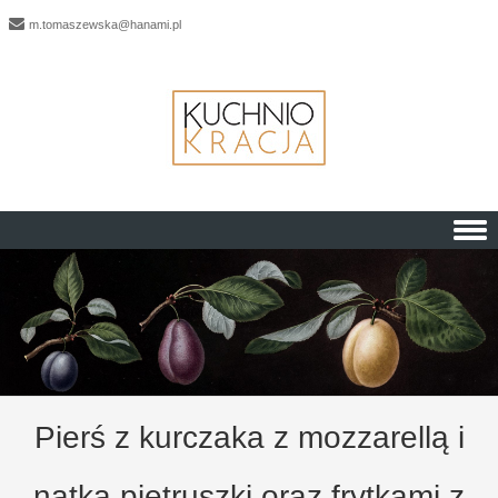
m.tomaszewska@hanami.pl
Skip to content
Pierś z kurczaka z mozzarellą i
natką pietruszki oraz frytkami z