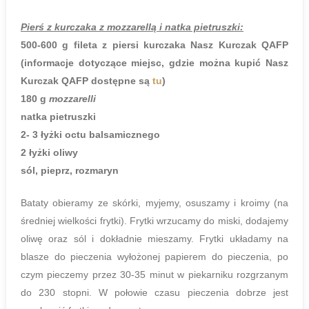
Pierś z kurczaka z mozzarellą i natka pietruszki:
500-600 g fileta z piersi kurczaka Nasz Kurczak QAFP
(informacje dotyczące miejsc, gdzie można kupić Nasz
Kurczak QAFP dostępne są
tu
)
180 g
mozzarelli
natka pietruszki
2- 3 łyżki octu balsamicznego
2 łyżki oliwy
sól, pieprz, rozmaryn
Bataty obieramy ze skórki, myjemy, osuszamy i kroimy (na
średniej wielkości frytki). Frytki wrzucamy do miski, dodajemy
oliwę oraz sól i dokładnie mieszamy. Frytki układamy na
blasze do pieczenia wyłożonej papierem do pieczenia, po
czym pieczemy przez 30-35 minut w piekarniku rozgrzanym
do 230 stopni. W połowie czasu pieczenia dobrze jest