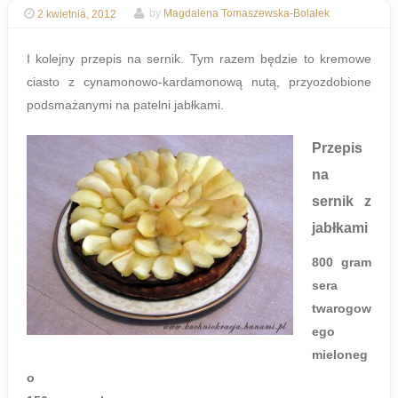
2 kwietnia, 2012
by
Magdalena Tomaszewska-Bolałek
I kolejny przepis na sernik. Tym razem będzie to kremowe
ciasto z cynamonowo-kardamonową nutą, przyozdobione
podsmażanymi na patelni jabłkami.
Przepis
na
sernik z
jabłkami
800 gram
sera
twarogow
ego
mieloneg
o