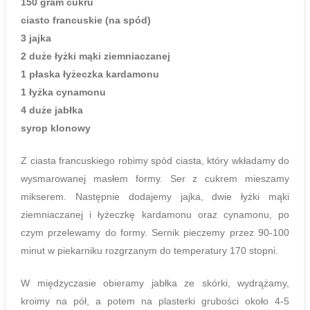
150 gram cukru
ciasto francuskie (na spód)
3 jajka
2 duże łyżki mąki ziemniaczanej
1
płaska
łyżeczka kardamonu
1 łyżka cynamonu
4 duże jabłka
syrop klonowy
Z ciasta francuskiego robimy spód ciasta, który wkładamy do
wysmarowanej masłem formy. Ser z cukrem mieszamy
mikserem. Następnie dodajemy jajka, dwie łyżki mąki
ziemniaczanej i łyżeczkę kardamonu oraz cynamonu, po
czym przelewamy do formy. Sernik pieczemy przez 90-100
minut w piekarniku rozgrzanym do temperatury 170 stopni.
W międzyczasie obieramy jabłka ze skórki, wydrążamy,
kroimy na pół, a potem na plasterki grubości około 4-5