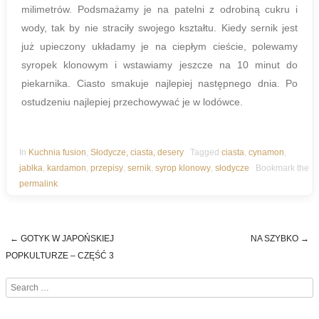
milimetrów. Podsmażamy je na patelni z odrobiną cukru i
wody, tak by nie straciły swojego kształtu. Kiedy sernik jest
już upieczony układamy je na ciepłym cieście, polewamy
syropek klonowym i wstawiamy jeszcze na 10 minut do
piekarnika. Ciasto smakuje najlepiej następnego dnia. Po
ostudzeniu najlepiej przechowywać je w lodówce.
In
Kuchnia fusion
,
Słodycze, ciasta, desery
Tagged
ciasta
,
cynamon
,
jabłka
,
kardamon
,
przepisy
,
sernik
,
syrop klonowy
,
słodycze
Bookmark the
permalink
.
←
GOTYK W JAPOŃSKIEJ
NA SZYBKO
→
Post navigation
POPKULTURZE – CZĘŚĆ 3
Search