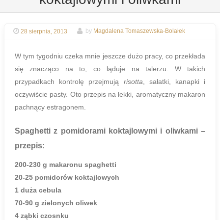
28 sierpnia, 2013
by
Magdalena Tomaszewska-Bolałek
W tym tygodniu czeka mnie jeszcze dużo pracy, co przekłada
się znacząco na to, co ląduje na talerzu. W takich
przypadkach kontrolę przejmują
risotta
, sałatki, kanapki i
oczywiście pasty. Oto przepis na lekki, aromatyczny makaron
pachnący estragonem.
Spaghetti z pomidorami koktajlowymi i oliwkami
–
przepis:
200-230 g makaronu spaghetti
20-25 pomidorów koktajlowych
1 duża cebula
70-90 g zielonych oliwek
4 ząbki czosnku