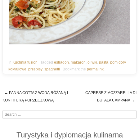
In
Kuchnia fusion
Tagged
estragon
,
makaron
,
oliwki
,
pasta
,
pomidory
koktajlowe
,
przepisy
,
spaghetti
Bookmark the
permalink
.
←
PANNA COTTA Z WODĄ RÓŻANĄ I
CAPRESE Z MOZZARELLA DI
Post navigation
KONFITURĄ PORZECZKOWĄ
BUFALA CAMPANA
→
Search
Turystyka i dyplomacja kulinarna