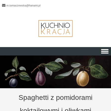
m.tomaszewska@hanami.pl
Skip to content
Spaghetti z pomidorami
koktajlowymi i oliwkami