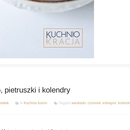
pietruszki i kolendry
lałek
In
Kuchnia fusion
Tagged
awokado
,
czosnek
,
estragon
,
kolend