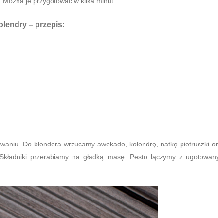
. Można je przygotować w kilka minut.
kolendry
– przepis:
waniu. Do blendera wrzucamy awokado, kolendrę, natkę pietruszki o
 Składniki przerabiamy na gładką masę. Pesto łączymy z ugotowa