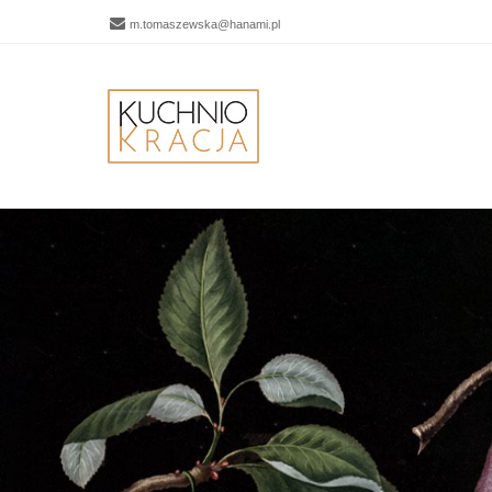
m.tomaszewska@hanami.pl
Men
SKIP 