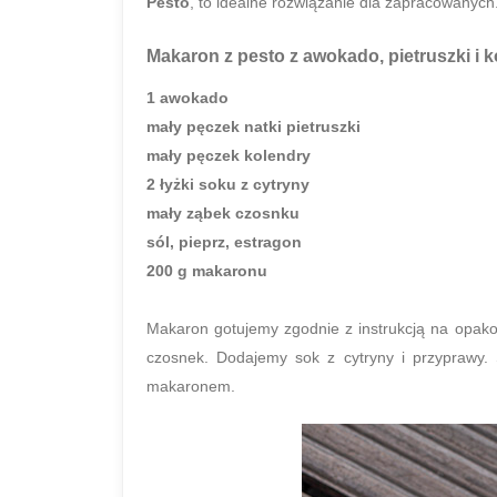
Pesto
, to idealne rozwiązanie dla zapracowanych
Makaron z pesto z awokado, pietruszki i 
1 awokado
mały pęczek natki pietruszki
mały pęczek kolendry
2 łyżki soku z cytryny
mały ząbek czosnku
sól, pieprz, estragon
200 g makaronu
Makaron gotujemy zgodnie z instrukcją na opako
czosnek. Dodajemy sok z cytryny i przyprawy.
makaronem.