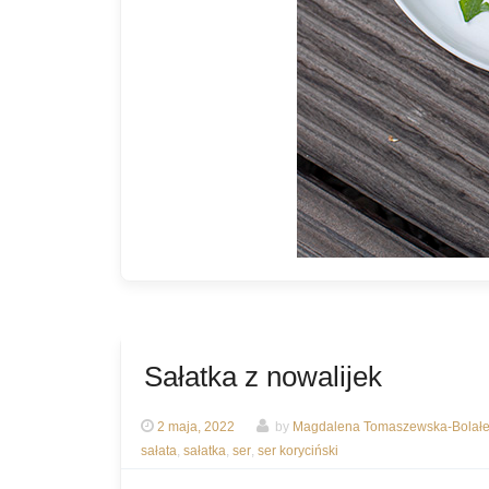
Sałatka z nowalijek
2 maja, 2022
by
Magdalena Tomaszewska-Bolał
sałata
,
sałatka
,
ser
,
ser koryciński