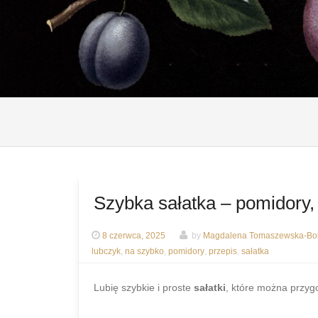
Szybka sałatka – pomidory, 
8 czerwca, 2025
by
Magdalena Tomaszewska-Bol
lubczyk
,
na szybko
,
pomidory
,
przepis
,
sałatka
Lubię szybkie i proste
sałatki
, które można przygo