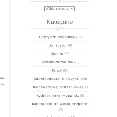
Archiwa
Kategorie
Desery z zielonej herbaty
(17)
Dom i design
(9)
Japonia
(43)
Jedzenie dla malucha
(22)
Książki
(56)
raz
Kuchnia amerykańska i brytyjska
(20)
nym
Kuchnia arabska, perska i turecka
(12)
Kuchnia chińska i wietnamska
(8)
Kuchnia francuska, włoska i hiszpańska
(20)