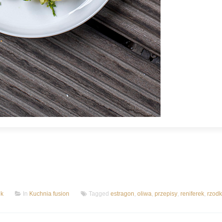
ek
In
Kuchnia fusion
Tagged
estragon
,
oliwa
,
przepisy
,
reniferek
,
rzod