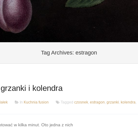
Tag Archives:
estragon
grzanki i kolendra
ałek
In
Kuchnia fusion
Tagged
czosnek
,
estragon
,
grzanki
,
kolendra
,
tować w kilka minut. Oto jedna z nich