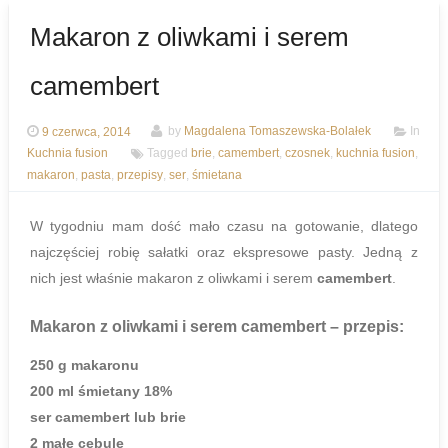
Makaron z oliwkami i serem
camembert
9 czerwca, 2014
by
Magdalena Tomaszewska-Bolałek
In
Kuchnia fusion
Tagged
brie
,
camembert
,
czosnek
,
kuchnia fusion
,
makaron
,
pasta
,
przepisy
,
ser
,
śmietana
W tygodniu mam dość mało czasu na gotowanie, dlatego
najczęściej robię sałatki oraz ekspresowe pasty. Jedną z
nich
jest właśnie makaron z oliwkami i serem
camembert
.
Makaron z oliwkami i serem camembert
– przepis:
250 g makaronu
200 ml śmietany 18%
ser camembert lub brie
2 małe cebule