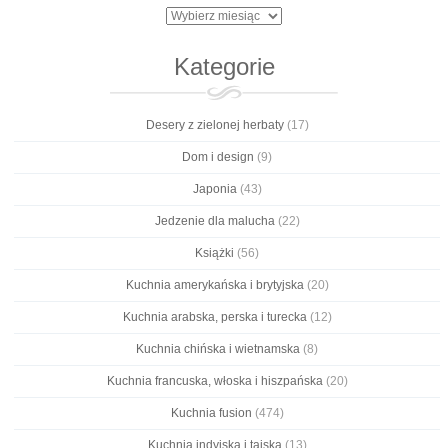
Archiwa
Kategorie
Desery z zielonej herbaty
(17)
Dom i design
(9)
Japonia
(43)
Jedzenie dla malucha
(22)
Książki
(56)
Kuchnia amerykańska i brytyjska
(20)
Kuchnia arabska, perska i turecka
(12)
Kuchnia chińska i wietnamska
(8)
Kuchnia francuska, włoska i hiszpańska
(20)
Kuchnia fusion
(474)
Kuchnia indyjska i tajska
(13)