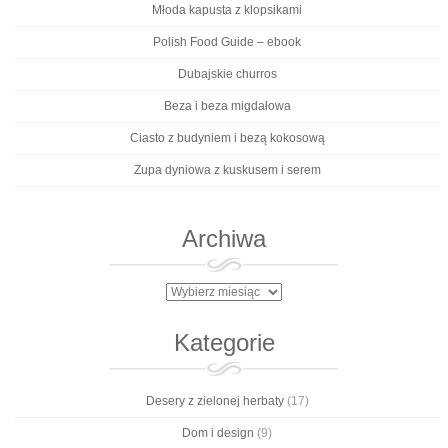
Młoda kapusta z klopsikami
Polish Food Guide – ebook
Dubajskie churros
Beza i beza migdałowa
Ciasto z budyniem i bezą kokosową
Zupa dyniowa z kuskusem i serem
Archiwa
Archiwa
Kategorie
Desery z zielonej herbaty
(17)
Dom i design
(9)