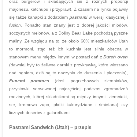
oraz burgerów i składających się z różnych proporcji
majonezu, ketchupu i przypraw). Z czasem na rynku pojawiły
się także kanapki z dodatkiem
pastrami
w wersji klasycznej i
fusion
. Ponadto stan znany jest z dobrej jakości miodów,
soczystych melonów, a z Doliny
Bear Lake
pochodzą pyszne
maliny. Ze względu na to, że około 60% mieszkańców Utah
to mormoni, stąd też ich kuchnia jest silnie obecna w
stanowym menu między innymi w postaci dań z
Dutch oven
(dawniej były to żeliwne garnki z przykrywką, które wieszano
nad ogniem, dziś są to naczynia do duszenia i pieczenia),
Funeral potatoes
(dosł. pogrzebowych ziemniaków,
przystawki serwowanej najczęściej podczas zgromadzeń
rodzinnych, której składnikami są między innymi: ziemniaki,
ser, kremowa zupa, płatki kukurydziane i śmietana) czy
licznych deserów z galaretkami.
Pastrami Sandwich (Utah)
– przepis