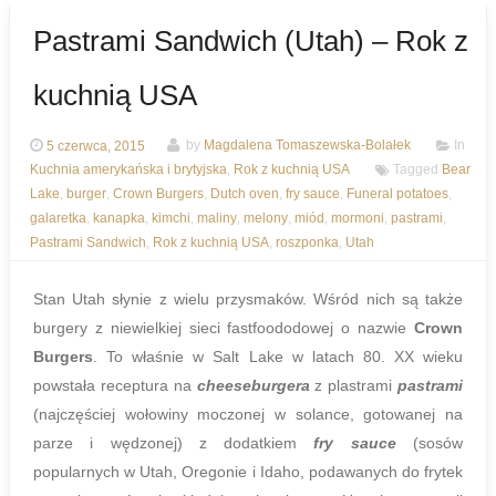
Pastrami Sandwich (Utah) – Rok z
kuchnią USA
5 czerwca, 2015
by
Magdalena Tomaszewska-Bolałek
In
Kuchnia amerykańska i brytyjska
,
Rok z kuchnią USA
Tagged
Bear
Lake
,
burger
,
Crown Burgers
,
Dutch oven
,
fry sauce
,
Funeral potatoes
,
galaretka
,
kanapka
,
kimchi
,
maliny
,
melony
,
miód
,
mormoni
,
pastrami
,
Pastrami Sandwich
,
Rok z kuchnią USA
,
roszponka
,
Utah
Stan Utah słynie z wielu przysmaków. Wśród nich są także
burgery z niewielkiej sieci fastfoododowej o nazwie
Crown
Burgers
. To właśnie w Salt Lake w latach 80. XX wieku
powstała receptura na
cheeseburgera
z plastrami
pastrami
(najczęściej wołowiny moczonej w solance, gotowanej na
parze i wędzonej) z dodatkiem
fry sauce
(sosów
popularnych w Utah, Oregonie i Idaho, podawanych do frytek