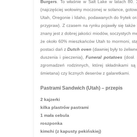
Burgers
. To właśnie w Salt Lake w latach 80.
(najczęściej wołowiny moczonej w solance, goto
Utah, Oregonie i Idaho, podawanych do frytek or
przypraw). Z czasem na rynku pojawiły się takż
znany jest z dobrej jakości miodów, soczystych m
że około 60% mieszkańców Utah to mormoni, stą
postaci dań z
Dutch oven
(dawniej były to żeliw
duszenia i pieczenia),
Funeral potatoes
(dosł.
zgromadzeń rodzinnych, której składnikami są 
śmietana) czy licznych deserów z galaretkami.
Pastrami Sandwich (Utah)
– przepis
2 kajzerki
kilka plastrów pastrami
1 mała cebula
roszponka
kimchi (z kapusty pekińskiej)