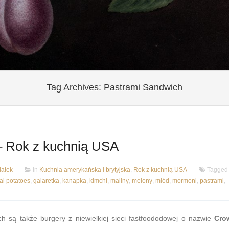
Tag Archives:
Pastrami Sandwich
– Rok z kuchnią USA
ałek
In
Kuchnia amerykańska i brytyjska
,
Rok z kuchnią USA
Tagge
al potatoes
,
galaretka
,
kanapka
,
kimchi
,
maliny
,
melony
,
miód
,
mormoni
,
pastrami
,
h są także burgery z niewielkiej sieci fastfoododowej o nazwie
Cro