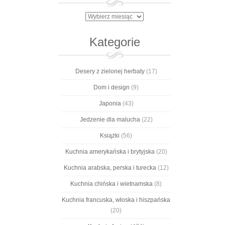
Archiwa
Kategorie
Desery z zielonej herbaty
(17)
Dom i design
(9)
Japonia
(43)
Jedzenie dla malucha
(22)
Książki
(56)
Kuchnia amerykańska i brytyjska
(20)
Kuchnia arabska, perska i turecka
(12)
Kuchnia chińska i wietnamska
(8)
Kuchnia francuska, włoska i hiszpańska
(20)