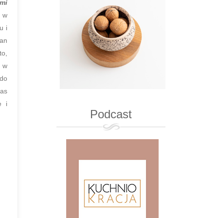
ami
h w
u i
tan
to,
i w
 do
zas
e i
Podcast