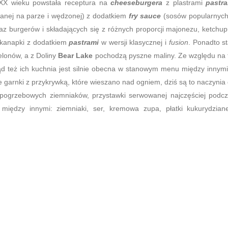
 XX wieku powstała receptura na
cheeseburgera
z plastrami
pastr
wanej na parze i wędzonej) z dodatkiem
fry sauce
(sosów popularnyc
az burgerów i składających się z różnych proporcji majonezu, ketchup
e kanapki z dodatkiem
pastrami
w wersji klasycznej i
fusion
. Ponadto s
elonów, a z Doliny
Bear Lake
pochodzą pyszne maliny. Ze względu na 
d też ich kuchnia jest silnie obecna w stanowym menu między innym
ne garnki z przykrywką, które wieszano nad ogniem, dziś są to naczynia
 pogrzebowych ziemniaków, przystawki serwowanej najczęściej podc
między innymi: ziemniaki, ser, kremowa zupa, płatki kukurydzian