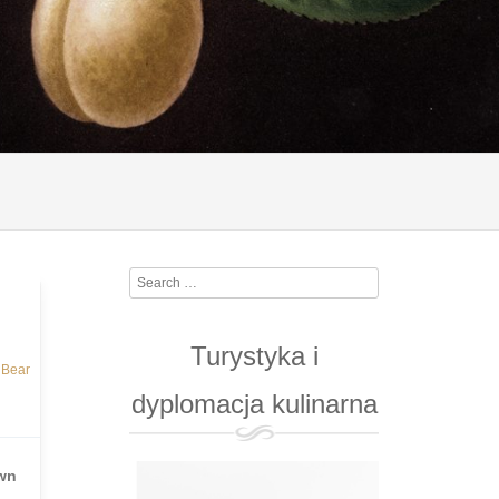
Search
Turystyka i
d
Bear
dyplomacja kulinarna
wn