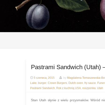
Pastrami Sandwich (Utah) 
5 czerwca, 2015
by
Magdalena Tomaszewska-Bol
Lake
,
burger
,
Crown Burgers
,
Dutch oven
,
fry sauce
,
Funer
Pastrami Sandwich
,
Rok z kuchnią USA
,
roszponka
,
Utah
Stan Utah słynie z wielu przysmaków. Wśród nic