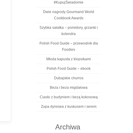
#KupujŚwiadomie
Dwie nagrody Gourmand World
Cookbook Awards
Szybka sałatka – pomidory, grzanki i
kolendra
Polish Food Guide – przewodnik dla
Foodies
Młoda kapusta z klopsikami
Polish Food Guide – ebook
Dubajskie churros
Beza i beza migdałowa
Ciasto z budyniem i bezą kokosową
Zupa dyniowa z kuskusem i serem
Archiwa