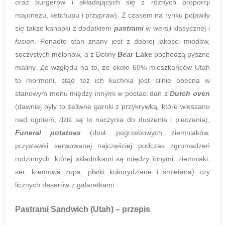
oraz burgerów i składających się z różnych proporcji
majonezu, ketchupu i przypraw). Z czasem na rynku pojawiły
się także kanapki z dodatkiem
pastrami
w wersji klasycznej i
fusion
. Ponadto stan znany jest z dobrej jakości miodów,
soczystych melonów, a z Doliny
Bear Lake
pochodzą pyszne
maliny. Ze względu na to, że około 60% mieszkańców Utah
to mormoni, stąd też ich kuchnia jest silnie obecna w
stanowym menu między innymi w postaci dań z
Dutch oven
(dawniej były to żeliwne garnki z przykrywką, które wieszano
nad ogniem, dziś są to naczynia do duszenia i pieczenia),
Funeral potatoes
(dosł. pogrzebowych ziemniaków,
przystawki serwowanej najczęściej podczas zgromadzeń
rodzinnych, której składnikami są między innymi: ziemniaki,
ser, kremowa zupa, płatki kukurydziane i śmietana) czy
licznych deserów z galaretkami.
Pastrami Sandwich (Utah)
– przepis