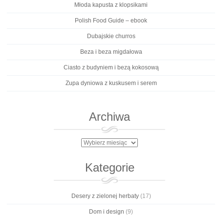
Młoda kapusta z klopsikami
Polish Food Guide – ebook
Dubajskie churros
Beza i beza migdałowa
Ciasto z budyniem i bezą kokosową
Zupa dyniowa z kuskusem i serem
Archiwa
Archiwa
Kategorie
Desery z zielonej herbaty
(17)
Dom i design
(9)