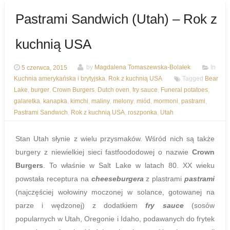
Pastrami Sandwich (Utah) – Rok z
kuchnią USA
5 czerwca, 2015
by
Magdalena Tomaszewska-Bolałek
In
Kuchnia amerykańska i brytyjska
,
Rok z kuchnią USA
Tagged
Bear
Lake
,
burger
,
Crown Burgers
,
Dutch oven
,
fry sauce
,
Funeral potatoes
,
galaretka
,
kanapka
,
kimchi
,
maliny
,
melony
,
miód
,
mormoni
,
pastrami
,
Pastrami Sandwich
,
Rok z kuchnią USA
,
roszponka
,
Utah
Stan Utah słynie z wielu przysmaków. Wśród nich są także
burgery z niewielkiej sieci fastfoododowej o nazwie
Crown
Burgers
. To właśnie w Salt Lake w latach 80. XX wieku
powstała receptura na
cheeseburgera
z plastrami
pastrami
(najczęściej wołowiny moczonej w solance, gotowanej na
parze i wędzonej) z dodatkiem
fry sauce
(sosów
popularnych w Utah, Oregonie i Idaho, podawanych do frytek