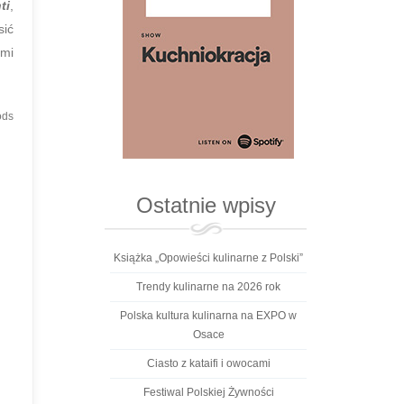
ti
,
sić
ymi
ods
Ostatnie wpisy
Książka „Opowieści kulinarne z Polski”
Trendy kulinarne na 2026 rok
Polska kultura kulinarna na EXPO w
Osace
Ciasto z kataifi i owocami
Festiwal Polskiej Żywności