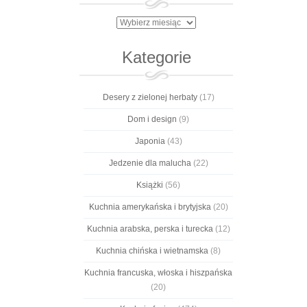
Archiwa
Kategorie
Desery z zielonej herbaty
(17)
Dom i design
(9)
Japonia
(43)
Jedzenie dla malucha
(22)
Książki
(56)
Kuchnia amerykańska i brytyjska
(20)
Kuchnia arabska, perska i turecka
(12)
Kuchnia chińska i wietnamska
(8)
Kuchnia francuska, włoska i hiszpańska
(20)