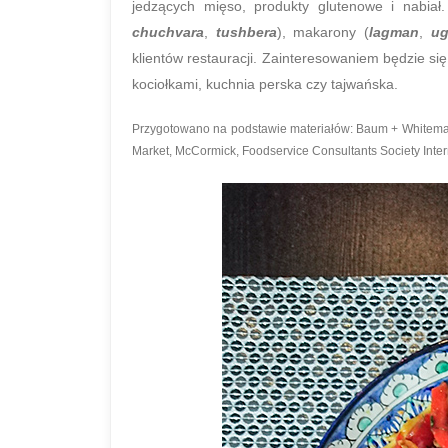
jedzących mięso, produkty glutenowe i nabiał
chuchvara
,
tushbera
), makarony (
lagman
,
ug
klientów restauracji. Zainteresowaniem będzie s
kociołkami, kuchnia perska czy tajwańska.
Przygotowano na podstawie materiałów: Baum + Whiteman,
Market, McCormick, Foodservice Consultants Society Inter