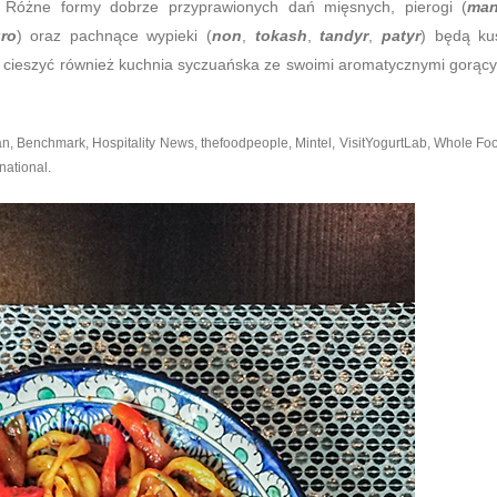
. Różne formy dobrze przyprawionych dań mięsnych, pierogi (
man
ro
) oraz pachnące wypieki (
non
,
tokash
,
tandyr
,
patyr
) będą ku
ię cieszyć również kuchnia syczuańska ze swoimi aromatycznymi gorąc
 Benchmark, Hospitality News, thefoodpeople, Mintel, VisitYogurtLab, Whole Fo
national.