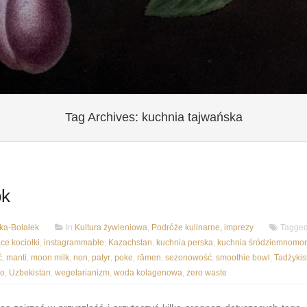
Tag Archives:
kuchnia tajwańska
ok
a-Bolałek
In
Kultura żywieniowa
,
Podróże kulinarne, imprezy
Tagge
ce kociołki
,
instagrammable
,
Kazachstan
,
kuchnia perska
,
kuchnia śródziemnomo
ć
,
manti
,
moon milk
,
non
,
patyr
,
poke
,
rāmen
,
sezonowość
,
smoothie bowl
,
Tadżykis
ro
,
Uzbekistan
,
wegetarianizm
,
woda kolagenowa
,
zero waste