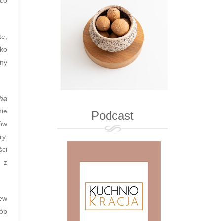
 co
te,
lko
any
ha
nie
Podcast
iów
ry.
ści
ć z
iew
sób