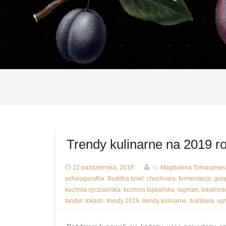
Trendy kulinarne na 2019 r
22 października, 2018
by
Magdalena Tomaszewsk
ashwagandha
,
Buddha bowl
,
chuchvara
,
fermentacja
,
gorą
kuchnia syczuańska
,
kuchnia tajwańska
,
lagman
,
lokalnoś
tandyr
,
tokash
,
trendy 2019. trendy kulinarne
,
tushbera
,
ug