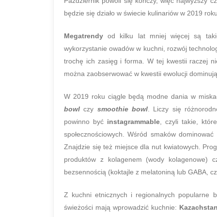
Październik powoli się kończy, więc najwyższy cz
będzie się działo w świecie kulinariów w 2019 roku
Megatrendy
od kilku lat mniej więcej są tak
wykorzystanie owadów w kuchni, rozwój technologi
trochę ich zasięg i forma. W tej kwestii raczej
można zaobserwować w kwestii ewolucji dominują
W 2019 roku ciągle będą modne dania w miskac
bowl
czy
smoothie bowl
. Liczy się różnorod
powinno być
instagrammable
, czyli takie, kt
społecznościowych. Wśród smaków dominować b
Znajdzie się też miejsce dla nut kwiatowych. Pro
produktów z kolagenem (wody kolagenowe) cz
bezsennością (koktajle z melatoniną lub GABA, c
Z kuchni etnicznych i regionalnych popularne
świeżości mają wprowadzić kuchnie:
Kazachsta