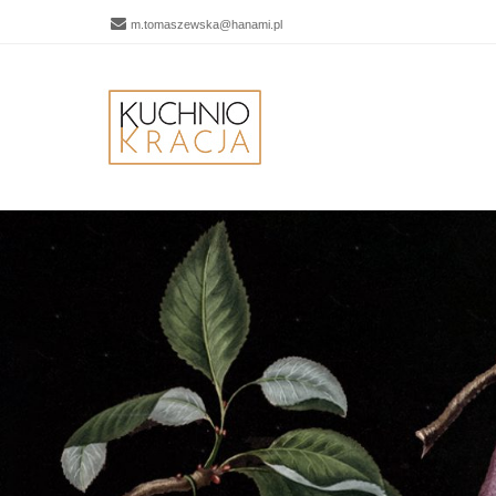
m.tomaszewska@hanami.pl
Men
SKIP 