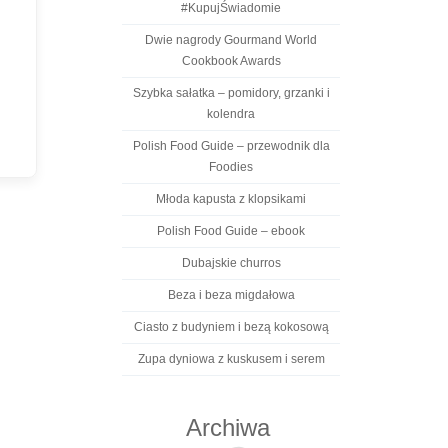
#KupujŚwiadomie
Dwie nagrody Gourmand World
Cookbook Awards
Szybka sałatka – pomidory, grzanki i
kolendra
Polish Food Guide – przewodnik dla
Foodies
Młoda kapusta z klopsikami
Polish Food Guide – ebook
Dubajskie churros
Beza i beza migdałowa
Ciasto z budyniem i bezą kokosową
Zupa dyniowa z kuskusem i serem
Archiwa