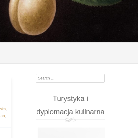
Search
Turystyka i
d
rska
,
dyplomacja kulinarna
tan
,