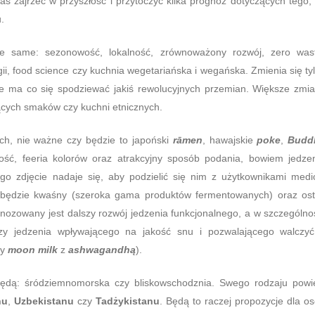
as zajrzeć w przyszłość i przytoczyć kilka prognoz dotyczących tego,
.
ie same: sezonowość, lokalność, zrównoważony rozwój, zero was
i, food science czy kuchnia wegetariańska i wegańska. Zmienia się ty
 nie ma co się spodziewać jakiś rewolucyjnych przemian. Większe zmi
cych smaków czy kuchni etnicznych.
h, nie ważne czy będzie to japoński
rāmen
, hawajskie
poke
,
Budd
ność, feeria kolorów oraz atrakcyjny sposób podania, bowiem jedze
órego zdjęcie nadaje się, aby podzielić się nim z użytkownikami med
ędzie kwaśny (szeroka gama produktów fermentowanych) oraz ost
gnozowany jest dalszy rozwój jedzenia funkcjonalnego, a w szczególno
y jedzenia wpływającego na jakość snu i pozwalającego walczy
zy
moon milk
z
ashwagandhą
).
 będą: śródziemnomorska czy bliskowschodznia. Swego rodzaju pow
nu
,
Uzbekistanu
czy
Tadżykistanu
. Będą to raczej propozycje dla o