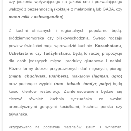
czy jedzenia wpływającego na jakość snu i pozwalającego
walczyć z bezsennością (koktajle z melatoniną lub GABA, czy
moon milk
z
ashwagandhą
).
Z kuchni etnicznych i regionalnych popularne będą:
śródziemnomorska czy bliskowschodznia. Swego rodzaju
powiew świeżości mają wprowadzić kuchnie:
Kazachstanu
,
Uzbekistanu
czy
Tadżykistanu
. Będą to raczej propozycje
dla osób jedzących mięso, produkty glutenowe i nabiał.
Różne formy dobrze przyprawionych dań mięsnych, pierogi
(
manti
,
chuchvara
,
tushbera
), makarony (
lagman
,
ugro
)
oraz pachnące wypieki (
non
,
tokash
,
tandyr
,
patyr
) będą
kusić klientów restauracji. Zainteresowaniem będzie się
cieszyć również kuchnia syczuańska ze swoimi
aromatycznymi gorącymi kociołkami, kuchnia perska czy
tajwańska.
Przygotowano na podstawie materiałów: Baum + Whiteman,