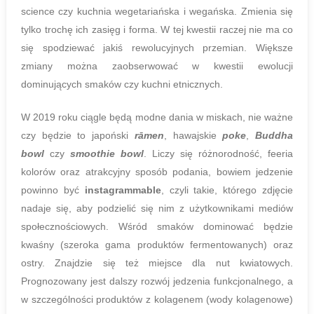
science czy kuchnia wegetariańska i wegańska. Zmienia się
tylko trochę ich zasięg i forma. W tej kwestii raczej nie ma co
się spodziewać jakiś rewolucyjnych przemian. Większe
zmiany można zaobserwować w kwestii ewolucji
dominujących smaków czy kuchni etnicznych.
W 2019 roku ciągle będą modne dania w miskach, nie ważne
czy będzie to japoński
rāmen
, hawajskie
poke
,
Buddha
bowl
czy
smoothie bowl
. Liczy się różnorodność, feeria
kolorów oraz atrakcyjny sposób podania, bowiem jedzenie
powinno być
instagrammable
, czyli takie, którego zdjęcie
nadaje się, aby podzielić się nim z użytkownikami mediów
społecznościowych. Wśród smaków dominować będzie
kwaśny (szeroka gama produktów fermentowanych) oraz
ostry. Znajdzie się też miejsce dla nut kwiatowych.
Prognozowany jest dalszy rozwój jedzenia funkcjonalnego, a
w szczególności produktów z kolagenem (wody kolagenowe)