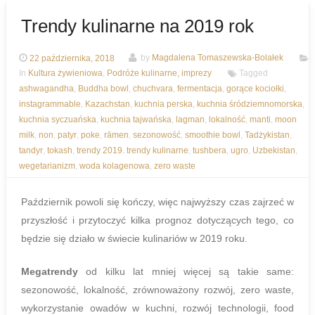
Trendy kulinarne na 2019 rok
22 października, 2018
by
Magdalena Tomaszewska-Bolałek
In
Kultura żywieniowa
,
Podróże kulinarne, imprezy
Tagged
ashwagandha
,
Buddha bowl
,
chuchvara
,
fermentacja
,
gorące kociołki
,
instagrammable
,
Kazachstan
,
kuchnia perska
,
kuchnia śródziemnomorska
,
kuchnia syczuańska
,
kuchnia tajwańska
,
lagman
,
lokalność
,
manti
,
moon
milk
,
non
,
patyr
,
poke
,
rāmen
,
sezonowość
,
smoothie bowl
,
Tadżykistan
,
tandyr
,
tokash
,
trendy 2019. trendy kulinarne
,
tushbera
,
ugro
,
Uzbekistan
,
wegetarianizm
,
woda kolagenowa
,
zero waste
Październik powoli się kończy, więc najwyższy czas zajrzeć w
przyszłość i przytoczyć kilka prognoz dotyczących tego, co
będzie się działo w świecie kulinariów w 2019 roku.
Megatrendy
od kilku lat mniej więcej są takie same:
sezonowość, lokalność, zrównoważony rozwój, zero waste,
wykorzystanie owadów w kuchni, rozwój technologii, food