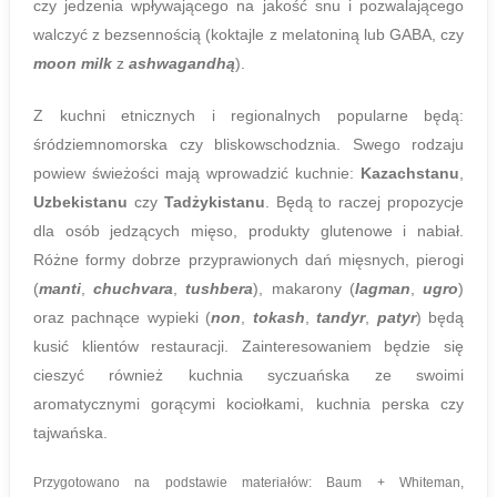
czy jedzenia wpływającego na jakość snu i pozwalającego
walczyć z bezsennością (koktajle z melatoniną lub GABA, czy
moon milk
z
ashwagandhą
).
Z kuchni etnicznych i regionalnych popularne będą:
śródziemnomorska czy bliskowschodznia. Swego rodzaju
powiew świeżości mają wprowadzić kuchnie:
Kazachstanu
,
Uzbekistanu
czy
Tadżykistanu
. Będą to raczej propozycje
dla osób jedzących mięso, produkty glutenowe i nabiał.
Różne formy dobrze przyprawionych dań mięsnych, pierogi
(
manti
,
chuchvara
,
tushbera
), makarony (
lagman
,
ugro
)
oraz pachnące wypieki (
non
,
tokash
,
tandyr
,
patyr
) będą
kusić klientów restauracji. Zainteresowaniem będzie się
cieszyć również kuchnia syczuańska ze swoimi
aromatycznymi gorącymi kociołkami, kuchnia perska czy
tajwańska.
Przygotowano na podstawie materiałów: Baum + Whiteman,