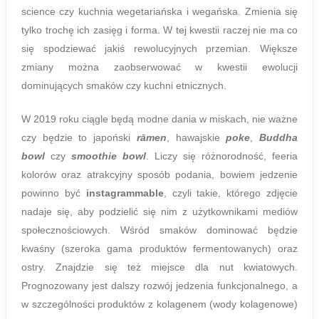
science czy kuchnia wegetariańska i wegańska. Zmienia się
tylko trochę ich zasięg i forma. W tej kwestii raczej nie ma co
się spodziewać jakiś rewolucyjnych przemian. Większe
zmiany można zaobserwować w kwestii ewolucji
dominujących smaków czy kuchni etnicznych.
W 2019 roku ciągle będą modne dania w miskach, nie ważne
czy będzie to japoński
rāmen
, hawajskie
poke
,
Buddha
bowl
czy
smoothie bowl
. Liczy się różnorodność, feeria
kolorów oraz atrakcyjny sposób podania, bowiem jedzenie
powinno być
instagrammable
, czyli takie, którego zdjęcie
nadaje się, aby podzielić się nim z użytkownikami mediów
społecznościowych. Wśród smaków dominować będzie
kwaśny (szeroka gama produktów fermentowanych) oraz
ostry. Znajdzie się też miejsce dla nut kwiatowych.
Prognozowany jest dalszy rozwój jedzenia funkcjonalnego, a
w szczególności produktów z kolagenem (wody kolagenowe)