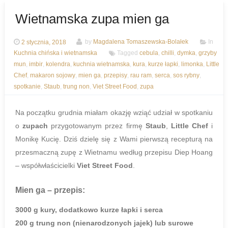
Wietnamska zupa mien ga
2 stycznia, 2018
by
Magdalena Tomaszewska-Bolałek
In
Kuchnia chińska i wietnamska
Tagged
cebula
,
chilli
,
dymka
,
grzyby
mun
,
imbir
,
kolendra
,
kuchnia wietnamska
,
kura
,
kurze łapki
,
limonka
,
Little
Chef
,
makaron sojowy
,
mien ga
,
przepisy
,
rau ram
,
serca
,
sos rybny
,
spotkanie
,
Staub
,
trung non
,
Viet Street Food
,
zupa
Na początku grudnia miałam okazję wziąć udział w spotkaniu
o
zupach
przygotowanym przez firmę
Staub
,
Little Chef
i
Monikę Kucię. Dziś dzielę się z Wami pierwszą recepturą na
przesmaczną zupę z Wietnamu według przepisu Diep Hoang
– współwłaścicielki
Viet Street Food
.
Mien ga
– przepis:
3000 g kury, dodatkowo kurze łapki i serca
200 g trung non (nienarodzonych jajek) lub surowe