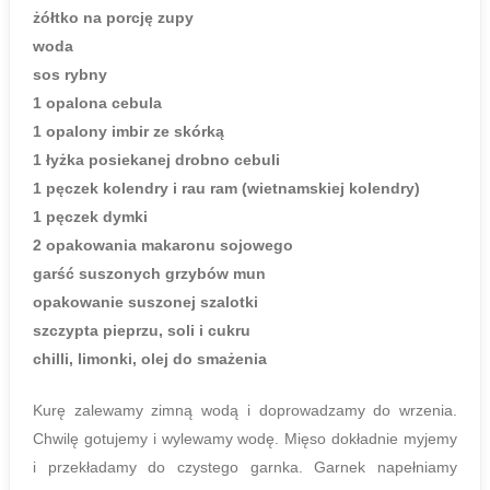
żółtko na porcję zupy
woda
sos rybny
1 opalona cebula
1 opalony imbir ze skórką
1 łyżka posiekanej drobno cebuli
1 pęczek kolendry i rau ram (wietnamskiej kolendry)
1 pęczek dymki
2 opakowania makaronu sojowego
garść suszonych grzybów mun
opakowanie suszonej szalotki
szczypta pieprzu, soli i cukru
chilli, limonki, olej do smażenia
Kurę zalewamy zimną wodą i doprowadzamy do wrzenia.
Chwilę gotujemy i wylewamy wodę. Mięso dokładnie myjemy
i przekładamy do czystego garnka. Garnek napełniamy