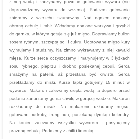
zimną wodą i zaczynamy powolne gotowanie wywaru (nie
doprowadzamy wywaru do wrzenia). Podczas gotowania
zbieramy z wierzchu szumowiny. Nad ogniem opalamy
obraną cebulę i imbir. Wkładamy opalone warzywa i grzybki
do garnka, w którym gotuje się już mięso. Doprawiamy bulion
sosem rybnym, szczyptą soli i cukru. Ugotowane mięso kury
wyjmujemy i studzimy. Na zimno wykrawamy z niej kawałki
mięsa. Kurze serca oczyszczamy i marynujemy w 3 łyżkach
sosu rybnego, pieprzu i drobno posiekanej cebuli. Serca
smażymy na patelni, aż przestaną być krwiste. Serca
przekładamy do miski. Kurze łapki gotujemy 15 minut w
wywarze. Makaron zalewamy ciepłą wodą, a dopiero przed
podanie zanurzamy go na chwilę w gorącej wodzie. Makaron
rozkładamy do misek. Na makaronie układamy mięso,
gotowane podroby, trung non, posiekaną dymkę i kolendry.
Na koniec zalewamy wszystko wywarem i posypujemy
prażoną cebulą. Podajemy z chilli i limonką.