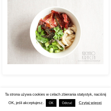
←
OLDER POSTS
Ta strona używa cookies w celach zbierania statystyk, naciśnij
Post navigation
Search
OK, jeśli akceptujesz.
Czytaj więcej
OK
Odrzuć