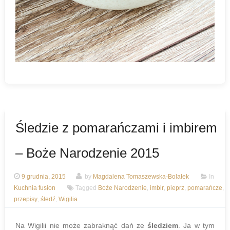
Śledzie z pomarańczami i imbirem
– Boże Narodzenie 2015
9 grudnia, 2015
by
Magdalena Tomaszewska-Bolałek
In
Kuchnia fusion
Tagged
Boże Narodzenie
,
imbir
,
pieprz
,
pomarańcze
,
przepisy
,
śledź
,
Wigilia
Na Wigilii nie może zabraknąć dań ze
śledziem
. Ja w tym