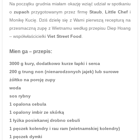
Na początku grudnia miałam okazję wziąć udział w spotkaniu
o
zupach
przygotowanym przez firmę
Staub
,
Little Chef
i
Monikę Kucię. Dziś dzielę się z Wami pierwszą recepturą na
przesmaczną zupę z Wietnamu według przepisu Diep Hoang
– współwłaścicielki
Viet Street Food
.
Mien ga
– przepis:
3000 g kury, dodatkowo kurze łapki i serca
200 g trung non (nienarodzonych jajek) lub surowe
żółtko na porcję zupy
woda
sos rybny
1 opalona cebula
1 opalony imbir ze skórką
1 łyżka posiekanej drobno cebuli
1 pęczek kolendry i rau ram (wietnamskiej kolendry)
1 pęczek dymki