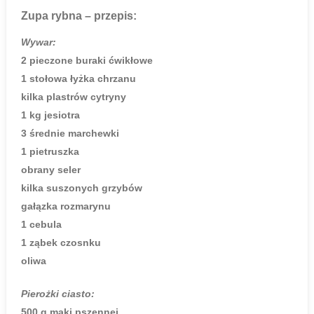
Zupa rybna
– przepis:
Wywar:
2 pieczone buraki ćwikłowe
1 stołowa łyżka chrzanu
kilka plastrów cytryny
1 kg jesiotra
3 średnie marchewki
1 pietruszka
obrany seler
kilka suszonych grzybów
gałązka rozmarynu
1 cebula
1 ząbek czosnku
oliwa
Pierożki ciasto:
500 g mąki pszennej