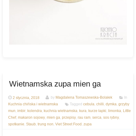
Wietnamska zupa mien ga
2 stycznia, 2018
by
Magdalena Tomaszewska-Bolałek
In
Kuchnia chińska i wietnamska
Tagged
cebula
,
chilli
,
dymka
,
grzyby
mun
,
imbir
,
kolendra
,
kuchnia wietnamska
,
kura
,
kurze łapki
,
limonka
,
Little
Chef
,
makaron sojowy
,
mien ga
,
przepisy
,
rau ram
,
serca
,
sos rybny
,
spotkanie
,
Staub
,
trung non
,
Viet Street Food
,
zupa