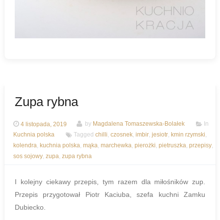
Zupa rybna
4 listopada, 2019
by
Magdalena Tomaszewska-Bolałek
In
Kuchnia polska
Tagged
chilli
,
czosnek
,
imbir
,
jesiotr
,
kmin rzymski
,
kolendra
,
kuchnia polska
,
mąka
,
marchewka
,
pierożki
,
pietruszka
,
przepisy
,
sos sojowy
,
zupa
,
zupa rybna
I kolejny ciekawy przepis, tym razem dla miłośników zup.
Przepis przygotował Piotr Kaciuba, szefa kuchni Zamku
Dubiecko.