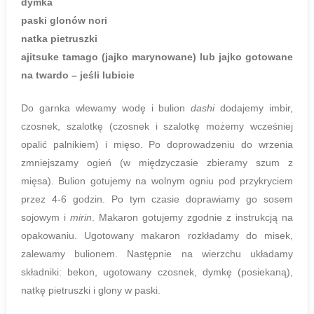
dymka
paski glonów nori
natka pietruszki
ajitsuke tamago (jajko marynowane) lub jajko gotowane
na twardo – jeśli lubicie
Do garnka wlewamy wodę i bulion
dashi
dodajemy imbir,
czosnek, szalotkę (czosnek i szalotkę możemy wcześniej
opalić palnikiem) i mięso. Po doprowadzeniu do wrzenia
zmniejszamy ogień (w międzyczasie zbieramy szum z
mięsa). Bulion gotujemy na wolnym ogniu pod przykryciem
przez 4-6 godzin. Po tym czasie doprawiamy go sosem
sojowym i
mirin
. Makaron gotujemy zgodnie z instrukcją na
opakowaniu. Ugotowany makaron rozkładamy do misek,
zalewamy bulionem. Następnie na wierzchu układamy
składniki: bekon, ugotowany czosnek, dymkę (posiekaną),
natkę pietruszki i glony w paski.