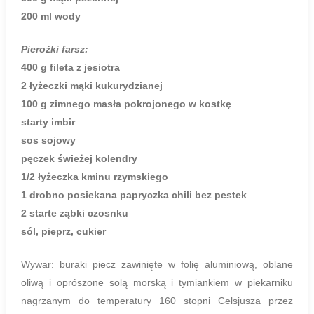
200 ml wody
Pierożki farsz:
400 g fileta z jesiotra
2 łyżeczki mąki kukurydzianej
100 g zimnego masła pokrojonego w kostkę
starty imbir
sos sojowy
pęczek świeżej kolendry
1/2 łyżeczka kminu rzymskiego
1 drobno posiekana papryczka chili bez pestek
2 starte ząbki czosnku
sól, pieprz, cukier
Wywar: buraki piecz zawinięte w folię aluminiową, oblane
oliwą i oprószone solą morską i tymiankiem w piekarniku
nagrzanym do temperatury 160 stopni Celsjusza przez