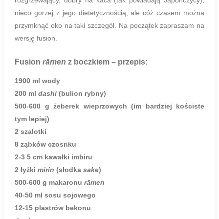
rozgrzewający, dobry na kaca (tak powiadają Japończycy),
nieco gorzej z jego dietetycznością, ale cóż czasem można
przymknąć oko na taki szczegół. Na początek zapraszam na
wersję fusion.
Fusion
rāmen
z boczkiem
– przepis:
1900 ml wody
200 ml
dashi
(bulion rybny)
500-600 g żeberek wieprzowych (im bardziej kościste
tym lepiej)
2 szalotki
8 ząbków czosnku
2-3 5 cm kawałki imbiru
2 łyżki
mirin
(słodka
sake
)
500-600 g makaronu
rāmen
40-50 ml sosu sojowego
12-15 plastrów bekonu