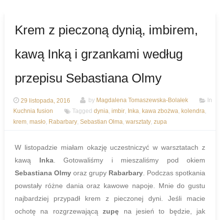
Krem z pieczoną dynią, imbirem,
kawą Inką i grzankami według
przepisu Sebastiana Olmy
29 listopada, 2016
by
Magdalena Tomaszewska-Bolałek
In
Kuchnia fusion
Tagged
dynia
,
imbir
,
Inka
,
kawa zbożwa
,
kolendra
,
krem
,
masło
,
Rabarbary
,
Sebastian Olma
,
warsztaty
,
zupa
W listopadzie miałam okazję uczestniczyć w warsztatach z
kawą
Inka
. Gotowaliśmy i mieszaliśmy pod okiem
Sebastiana Olmy
oraz grupy
Rabarbary
. Podczas spotkania
powstały różne dania oraz kawowe napoje. Mnie do gustu
najbardziej przypadł krem z pieczonej dyni. Jeśli macie
ochotę na rozgrzewającą
zupę
na jesień to będzie, jak