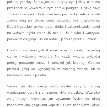
półtorej godziny. Spraw jesiotra: z ryby wytnij filety, a resztę
przeznacz na wywar.W dużym garnku podgrzej 1 łyżkę oliwy
z oliwek i czosnek. Dodaj marchew, pietruszkę, seler i cebulę
zrumienioną na płycie, smaż wszystko bez brązowienia.
Dodaj kręgosłup, głowę i ogon, dodaj 8 szklanek wody i gotuj
na wolnym ogniu przez 40 minut. Usuń rybę i warzywa,
pozwól im ostygnąć. Bulion redukuj jeszcze przez 20 minut.
Ciasto: z wymienionych składników wyrób ciasto, rozwałkuj
cienko i wykrawaj kwadraty. Na każdy kwadrat wykładaj
porcję gotowego farszu i zamykaj jak kopertę. Gotowe
pierożki gotuj do wypłynięcia w osolonej wodzie lub w
naszym bulionie z jesiotra.
Serwis: na dno talerza wyłóż plaster cytryny, na nią
wymieszane buraki z chrzanem, kilka pierożków. Wszystko
zalej naszym aromatycznym wywarem. Wykańczaj oliwą
koperkową lub gałązkami koperku. Oliwa koperkowa: oliwę