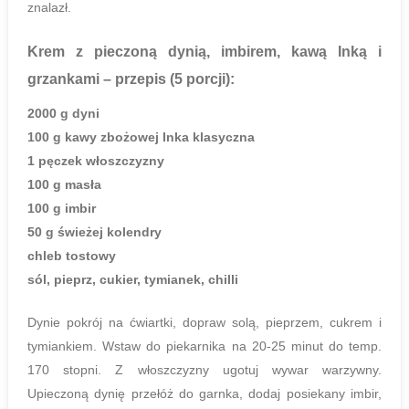
znalazł.
Krem z pieczoną dynią, imbirem, kawą Inką i
grzankami
– przepis (5 porcji):
2000 g dyni
100 g kawy zbożowej Inka klasyczna
1 pęczek włoszczyzny
100 g masła
100 g imbir
50 g świeżej kolendry
chleb tostowy
sól, pieprz, cukier, tymianek, chilli
Dynie pokrój na ćwiartki, dopraw solą, pieprzem, cukrem i
tymiankiem. Wstaw do piekarnika na 20-25 minut do temp.
170 stopni. Z włoszczyzny ugotuj wywar warzywny.
Upieczoną dynię przełóż do garnka, dodaj posiekany imbir,