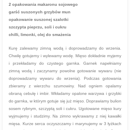
2 opakowania makaronu sojowego
garść suszonych grzybów mun
opakowanie suszonej szalotki
szczypta pieprzu, soli i cukru
chilli, limonki, olej do smażenia
Kurę zalewamy zimną wodą i doprowadzamy do wrzenia.
Chwilę gotujemy i wylewamy wodę. Mięso dokładnie myjemy
i przekładamy do czystego garnka. Garnek napełniamy
zimną wodą i zaczynamy powolne gotowanie wywaru (nie
doprowadzamy wywaru do wrzenia). Podczas gotowania
zbieramy z wierzchu szumowiny. Nad ogniem opalamy
obraną cebulę i imbir. Wkładamy opalone warzywa i grzybki
do garnka, w którym gotuje się już mięso. Doprawiamy bulion
sosem rybnym, szczyptą soli i cukru. Ugotowane mięso kury
wyjmujemy i studzimy. Na zimno wykrawamy z niej kawałki
mięsa. Kurze serca oczyszczamy i marynujemy w 3 łyżkach