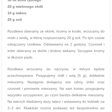
30 ml sosu rybnego
20 g mielonego chilli
10 g imbiru
25 g soli
Rzodkiew obieramy ze skórki, kroimy w kostki, wrzucamy do
miski z wodą, w której rozpuszczamy 20 g soli. Po tym czasie
odsączamy rzodkiew. Odstawiamy na 2 godziny. Czosnek i
imbir obieramy ze skórki i drobno siekamy. Szczypior kroimy
w dłuższe paski.
Rzodkiew wrzucamy do naczynia, w którym będzie
przechowywana. Posypujemy chilli i solą (5 g), dokładnie
mieszamy. Następnie dodajemy sos rybny, imbir oraz
czosnek i ponownie mieszamy. Na sam koniec posypujemy
wszystko szczypiorem, po czym bardzo delikatnie mieszamy.
Na wierzch kładziemy duży talerz i wstawiamy do lodówki na
2–3 dni. Kkakduki można podawać też bezpośrednio po