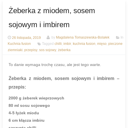
Żeberka z miodem, sosem
sojowym i imbirem
26 listopada, 2019
by
Magdalena Tomaszewska-Bolałek
In
Kuchnia fusion
Tagged
chilli
,
imbir
,
kuchnia fusion
,
mięso
,
pieczone
ziemniaki
,
przepisy
,
sos sojowy
,
żeberka
To danie wymaga trochę czasu, ale jest tego warte.
Żeberka z miodem, sosem sojowym i imbirem
–
przepis:
2000 g żeberek wieprzowych
80 ml sosu sojowego
4-5 łyżek miodu
6 cm kłącza imbiru
szczypta chilli