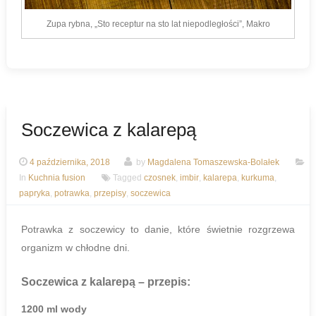
Zupa rybna, „Sto receptur na sto lat niepodległości”, Makro
Soczewica z kalarepą
4 października, 2018
by
Magdalena Tomaszewska-Bolałek
In
Kuchnia fusion
Tagged
czosnek
,
imbir
,
kalarepa
,
kurkuma
,
papryka
,
potrawka
,
przepisy
,
soczewica
Potrawka z soczewicy to danie, które świetnie rozgrzewa
organizm w chłodne dni.
Soczewica z kalarepą
– przepis:
1200 ml wody