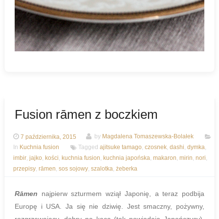
Fusion rāmen z boczkiem
7 października, 2015
by
Magdalena Tomaszewska-Bolałek
In
Kuchnia fusion
Tagged
ajitsuke tamago
,
czosnek
,
dashi
,
dymka
,
imbir
,
jajko
,
kości
,
kuchnia fusion
,
kuchnia japońska
,
makaron
,
mirin
,
nori
,
przepisy
,
rāmen
,
sos sojowy
,
szalotka
,
żeberka
Rāmen
najpierw szturmem wziął Japonię, a teraz podbija
Europę i USA. Ja się nie dziwię. Jest smaczny, pożywny,