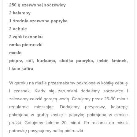
250 g czerwonej soczewicy
2 kalarepy
1 średnia czerwona papryka
2 cebule
2 ząbki czosnku
natka pietruszki
masło
pieprz, sól, kurkuma, słodka papryka, imbir, kminek,
liście kafiru
W garnku na maśle przesmażamy pokrojone w kostkę cebulę
i czosnek. Kiedy się zarumieni dodajemy soczewicę i
zalewamy całość gorącą wodą. Gotujemy przez 25-30 minut
regularnie mieszając. Dodajemy przyprawy, kalarepę
pokrojoną w grubą kostkę i paprykę pokrojoną w cienkie
prążki. Gotujemy kolejne 20 minut. Po rozlaniu do misek
potrawkę posypujemy natką pietruszki.