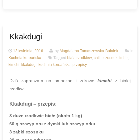
Kkakdugi
13 kwietnia, 2016
by
Magdalena Tomaszewska-Bolałek
In
Kuchnia koreańska
Tagged
biała rzodkiew
,
chilli
,
czosnek
,
imbir
,
kimchi
,
kkakdugi
,
kuchnia koreańska
,
przepisy
Dziś zapraszam na smaczne i zdrowe
kimchi
z białej
rzodkwi.
Kkakdugi
– przepis:
3 duże rzodkwie białe (około 1 kg)
60 g szczypioru z dymki lub szczypiorku
3 ząbki czosnku