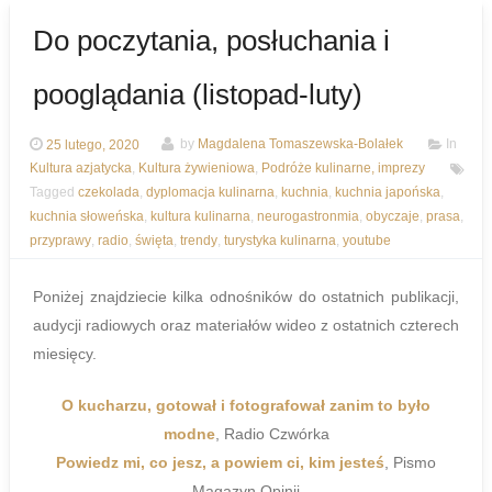
Do poczytania, posłuchania i
pooglądania (listopad-luty)
25 lutego, 2020
by
Magdalena Tomaszewska-Bolałek
In
Kultura azjatycka
,
Kultura żywieniowa
,
Podróże kulinarne, imprezy
Tagged
czekolada
,
dyplomacja kulinarna
,
kuchnia
,
kuchnia japońska
,
kuchnia słoweńska
,
kultura kulinarna
,
neurogastronmia
,
obyczaje
,
prasa
,
przyprawy
,
radio
,
święta
,
trendy
,
turystyka kulinarna
,
youtube
Poniżej znajdziecie kilka odnośników do ostatnich publikacji,
audycji radiowych oraz materiałów wideo z ostatnich czterech
miesięcy.
O kucharzu, gotował i fotografował zanim to było
modne
, Radio Czwórka
Powiedz mi, co jesz, a powiem ci, kim jesteś
, Pismo
Magazyn Opinii