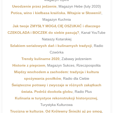
Uwodzenie przez jedzenie
, Magazyn Hebe (luty 2020)
Potica, wino i kiełbasa kraińska. Witajcie w Słowenii!
,
Magazyn Kuchnia
Jak twoje ZMYSŁY MOGĄ CIĘ OSZUKAĆ i dlaczego
CZEKOLADA i BOCZEK do siebie pasują?
, Kanał YouTube
Nataszy Kotarskiej
Szlakiem serialowych dań i kulinarnych tradycji
, Radio
Czwórka
Trendy kulinarne 2020
, Zabawy jedzeniem
Historie z pieprzem
, Magazyn Sukces, Rzeczpospolita
Między wschodem a zachodem: tradycja i kultura
spożywania posiłków
, Radio dla Ciebie
Świąteczne potrawy i zwyczaje w różnych zakątkach
świata. Podróż dookoła globu
, Radio Plus
Kulinaria w turystyce rekonstrukcji historycznej
,
Turystyka Kulturowa
Trucizna w kulturze. Od Królewny Śnieżki aż po smog
,