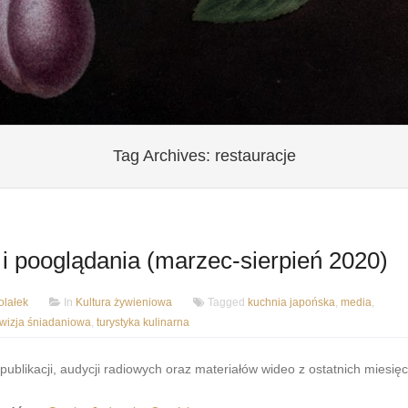
Tag Archives:
restauracje
 i pooglądania (marzec-sierpień 2020)
lałek
In
Kultura żywieniowa
Tagged
kuchnia japońska
,
media
,
ewizja śniadaniowa
,
turystyka kulinarna
publikacji, audycji radiowych oraz materiałów wideo z ostatnich miesięc