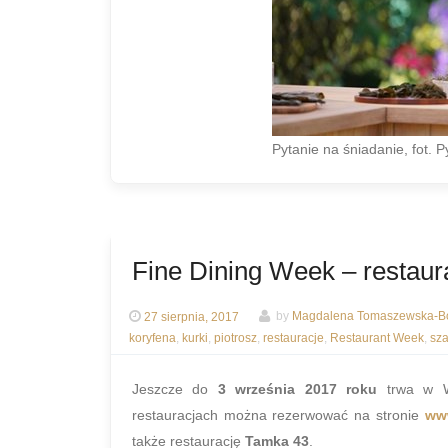
Pytanie na śniadanie, fot. P
Fine Dining Week – restau
27 sierpnia, 2017
by
Magdalena Tomaszewska-Bo
koryfena
,
kurki
,
piotrosz
,
restauracje
,
Restaurant Week
,
sz
Jeszcze do
3 września 2017 roku
trwa w W
restauracjach można rezerwować na stronie
ww
także restaurację
Tamka 43
.