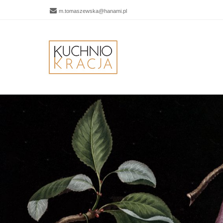
m.tomaszewska@hanami.pl
Men
SKIP 