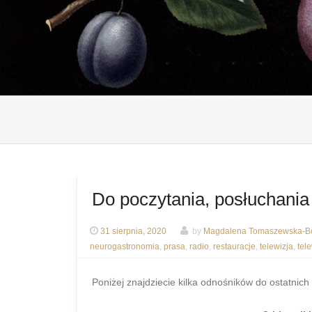
Do poczytania, posłuchania
31 sierpnia, 2020
by
Magdalena Tomaszewska-Bo
neurogastronomia
,
prasa
,
radio
,
restauracje
,
telewizja
,
tel
Poniżej znajdziecie kilka odnośników do ostatnich 