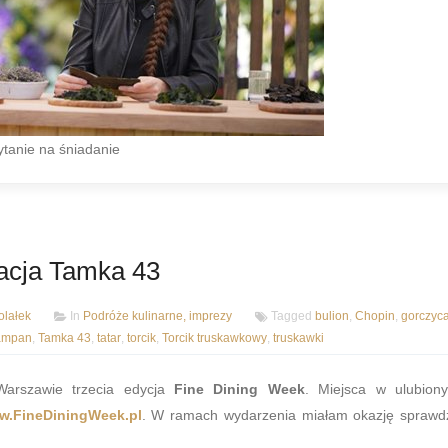
ytanie na śniadanie
racja Tamka 43
lałek
In
Podróże kulinarne, imprezy
Tagged
bulion
,
Chopin
,
gorczyc
ampan
,
Tamka 43
,
tatar
,
torcik
,
Torcik truskawkowy
,
truskawki
arszawie trzecia edycja
Fine Dining Week
. Miejsca w ulubion
w.FineDiningWeek.pl
. W ramach wydarzenia miałam okazję sprawd