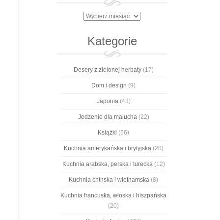
Archiwa
Kategorie
Desery z zielonej herbaty
(17)
Dom i design
(9)
Japonia
(43)
Jedzenie dla malucha
(22)
Książki
(56)
Kuchnia amerykańska i brytyjska
(20)
Kuchnia arabska, perska i turecka
(12)
Kuchnia chińska i wietnamska
(8)
Kuchnia francuska, włoska i hiszpańska
(20)