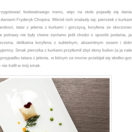
 przygotować festiwalowego menu, więc na stole pojawiły się dani
aniami Fryderyk Chopina. Wśród nich znalazły się: pierożek z kurkam
oori, tatar z jelenia z kurkami i gorczycą, koryfena ze skorzoner
potrawy nie były równe zarówno jeśli chodzi o sposób podania, ja
eczona, delikatna koryfena z subtelnym, aksamitnym sosem i dob
jemny. Smak pierożka z kurkami przytłumił zbyt słony bulion (a ja nal
przypadku tatara z jelenia, w którym za mocno przebijał się słodko-gor
nie trafił w mój smak.