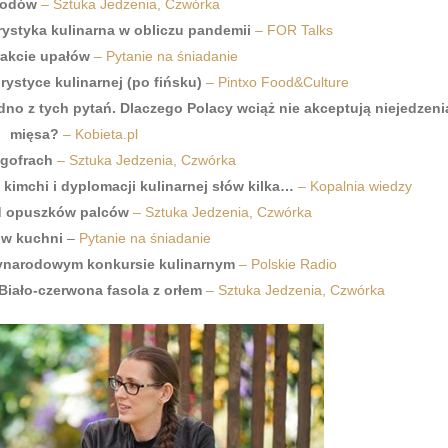
 lodów
– Sztuka Jedzenia, Czwórka
rystyka kulinarna w obliczu pandemii
– FOR Talks
rakcie upałów
– Pytanie na śniadanie
rystyce kulinarnej (po fińsku)
– Pintxo Food&Culture
no z tych pytań. Dlaczego Polacy wciąż nie akceptują niejedzeni
mięsa?
– Kobieta.pl
 gofrach
– Sztuka Jedzenia, Czwórka
 kimchi i dyplomacji kulinarnej słów kilka…
– Kopalnia wiedzy
od opuszków palców
– Sztuka Jedzenia, Czwórka
 w kuchni
–
Pytanie na śniadanie
ynarodowym konkursie kulinarnym
– Polskie Radio
iało-czerwona fasola z orłem
– Sztuka Jedzenia, Czwórka