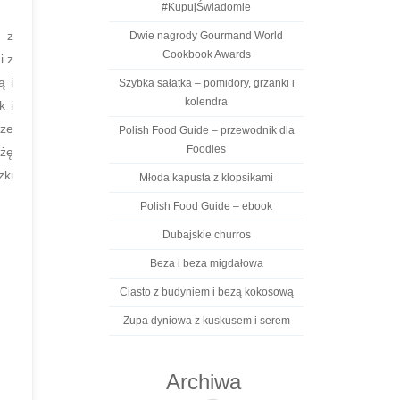
#KupujŚwiadomie
a z
Dwie nagrody Gourmand World
Cookbook Awards
i z
ą i
Szybka sałatka – pomidory, grzanki i
kolendra
k i
rze
Polish Food Guide – przewodnik dla
Foodies
eżę
zki
Młoda kapusta z klopsikami
Polish Food Guide – ebook
Dubajskie churros
Beza i beza migdałowa
Ciasto z budyniem i bezą kokosową
Zupa dyniowa z kuskusem i serem
Archiwa