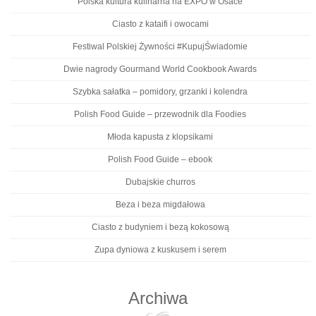
Polska kultura kulinarna na EXPO w Osace
Ciasto z kataifi i owocami
Festiwal Polskiej Żywności #KupujŚwiadomie
Dwie nagrody Gourmand World Cookbook Awards
Szybka sałatka – pomidory, grzanki i kolendra
Polish Food Guide – przewodnik dla Foodies
Młoda kapusta z klopsikami
Polish Food Guide – ebook
Dubajskie churros
Beza i beza migdałowa
Ciasto z budyniem i bezą kokosową
Zupa dyniowa z kuskusem i serem
Archiwa