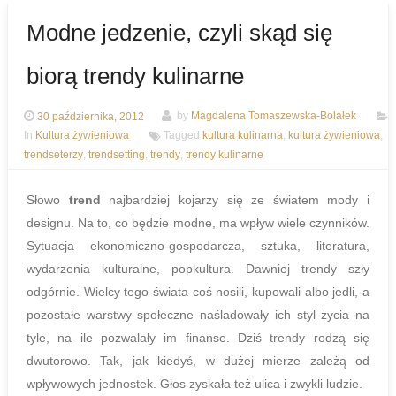
Modne jedzenie, czyli skąd się
biorą trendy kulinarne
30 października, 2012
by
Magdalena Tomaszewska-Bolałek
In
Kultura żywieniowa
Tagged
kultura kulinarna
,
kultura żywieniowa
,
trendseterzy
,
trendsetting
,
trendy
,
trendy kulinarne
Słowo
trend
najbardziej kojarzy się ze światem mody i
designu. Na to, co będzie modne, ma wpływ wiele czynników.
Sytuacja ekonomiczno-gospodarcza, sztuka, literatura,
wydarzenia kulturalne, popkultura. Dawniej trendy szły
odgórnie. Wielcy tego świata coś nosili, kupowali albo jedli, a
pozostałe warstwy społeczne naśladowały ich styl życia na
tyle, na ile pozwalały im finanse. Dziś trendy rodzą się
dwutorowo. Tak, jak kiedyś, w dużej mierze zależą od
wpływowych jednostek. Głos zyskała też ulica i zwykli ludzie.