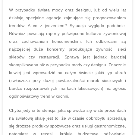
W przypadku świata mody oraz designu, już od wielu lat
działają specjalne agencje zajmujące się prognozowaniem
trendów. A co z jedzeniem? Sytuacja wygląda podobnie.
Również powstają raporty poświęcone kulturze żywieniowej
oraz zachowaniom konsumenckim. Ich odbiorcami są
najczęściej duże koncerny produkujące żywność, sieci
sklepów czy restauracji. Sprawa jest jednak bardziej
skomplikowana niż w przypadku mody czy designu. Znacznie
łatwiej jest wprowadzić na całym świecie jakiś typ ubrań
(zwłaszcza przy dużej powtarzalności marek sieciowych i
bardzo rozpoznawalnych markach luksusowych) niż ogłosić
ogólnoświatowy trend w kuchni.
Chyba jedyna tendencja, jaka sprawdza się w stu procentach
na światową skalę jest to, że w czasie dobrobytu sprzedają
się droższe produkty spożywcze oraz usługi gastronomiczne,
natomiast w recesji, króluje budżetowe odżywianie.