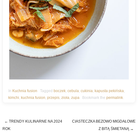
In
Kuchnia fusion
Tagged
boczek
,
cebula
,
cukinia
,
kapusta pekińska
,
kimchi
,
kuchnia fusion
,
przepis
,
zioła
,
zupa
Bookmark the
permalink
.
←
TRENDY KULINARNE NA 2024
CIASTECZKA BEZOWO MIGDAŁOWE
Post navigation
ROK
Z BITĄ ŚMIETANĄ
→