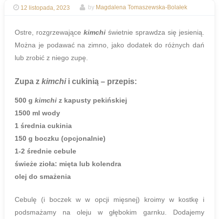
12 listopada, 2023
by
Magdalena Tomaszewska-Bolałek
Ostre, rozgrzewające
kimchi
świetnie sprawdza się jesienią.
Można je podawać na zimno, jako dodatek do różnych dań
lub zrobić z niego zupę.
Zupa z
kimchi
i cukinią – przepis:
500 g
kimchi
z kapusty pekińskiej
1500 ml wody
1 średnia cukinia
150 g boczku (opcjonalnie)
1-2 średnie cebule
świeże zioła: mięta lub kolendra
olej do smażenia
Cebulę (i boczek w w opcji mięsnej) kroimy w kostkę i
podsmażamy na oleju w głębokim garnku. Dodajemy