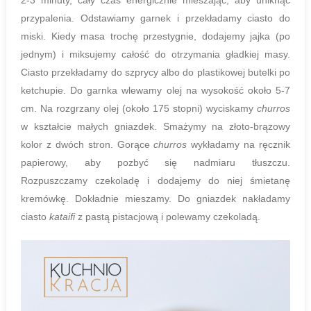
przypalenia. Odstawiamy garnek i przekładamy ciasto do
miski. Kiedy masa trochę przestygnie, dodajemy jajka (po
jednym) i miksujemy całość do otrzymania gładkiej masy.
Ciasto przekładamy do szprycy albo do plastikowej butelki po
ketchupie. Do garnka wlewamy olej na wysokość około 5-7
cm. Na rozgrzany olej (około 175 stopni) wyciskamy
churros
w kształcie małych gniazdek. Smażymy na złoto-brązowy
kolor z dwóch stron. Gorące
churros
wykładamy na ręcznik
papierowy, aby pozbyć się nadmiaru tłuszczu.
Rozpuszczamy czekoladę i dodajemy do niej śmietanę
kremówkę. Dokładnie mieszamy. Do gniazdek nakładamy
ciasto
kataifi
z pastą pistacjową i polewamy czekoladą.