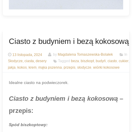
Ciasto z budyniem i bezą kokosową
13 listopada, 2024
by
Magdalena Tomaszewska-Bolałek
In
Słodycze, ciasta, desery
Tagged
beza
,
biszkopt
,
budyń
,
ciasto
,
cukier
,
jakja
,
kokos
,
krem
,
mąka pszenna
,
przepis
,
słodycze
,
wiórki kokosowe
Idealne ciasto na podwieczorek.
Ciasto z budyniem i bezą kokosową
–
przepis:
Spód biszkoptowy: