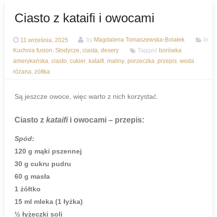
Ciasto z kataifi i owocami
11 września, 2025
by
Magdalena Tomaszewska-Bolałek
In
Kuchnia fusion
,
Słodycze, ciasta, desery
Tagged
borówka
amerykańska
,
ciasto
,
cukier
,
kataifi
,
maliny
,
porzeczka
,
przepis
,
woda
różana
,
żółtka
Są jeszcze owoce, więc warto z nich korzystać.
Ciasto z
kataifi
i owocami – przepis:
Spód:
120 g mąki pszennej
30 g cukru pudru
60 g masła
1 żółtko
15 ml mleka (1 łyżka)
½ łyżeczki soli