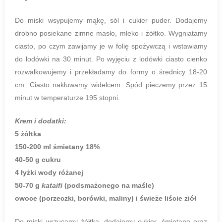
Do miski wsypujemy mąkę, sól i cukier puder. Dodajemy
drobno posiekane zimne masło, mleko i żółtko. Wygniatamy
ciasto, po czym zawijamy je w folię spożywczą i wstawiamy
do lodówki na 30 minut. Po wyjęciu z lodówki ciasto cienko
rozwałkowujemy i przekładamy do formy o średnicy 18-20
cm. Ciasto nakłuwamy widelcem. Spód pieczemy przez 15
minut w temperaturze 195 stopni.
Krem i dodatki:
5 żółtka
150-200 ml śmietany 18%
40-50 g cukru
4 łyżki wody różanej
50-70 g
kataifi
(podsmażonego na maśle)
owoce (porzeczki, borówki, maliny) i świeże liście ziół
Do miski wrzucamy żółtka, dodajemy cukier, śmietanę oraz