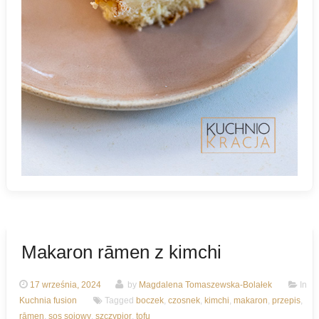
Makaron rāmen z kimchi
17 września, 2024
by
Magdalena Tomaszewska-Bolałek
In
Kuchnia fusion
Tagged
boczek
,
czosnek
,
kimchi
,
makaron
,
przepis
,
rāmen
,
sos sojowy
,
szczypior
,
tofu