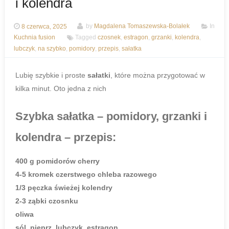
i kolendra
8 czerwca, 2025
by
Magdalena Tomaszewska-Bolałek
In
Kuchnia fusion
Tagged
czosnek
,
estragon
,
grzanki
,
kolendra
,
lubczyk
,
na szybko
,
pomidory
,
przepis
,
sałatka
Lubię szybkie i proste
sałatki
, które można przygotować w
kilka minut. Oto jedna z nich
Szybka sałatka – pomidory, grzanki i
kolendra – przepis:
400 g pomidorów cherry
4-5 kromek czerstwego chleba razowego
1/3 pęczka świeżej kolendry
2-3 ząbki czosnku
oliwa
sól, pieprz, lubczyk, estragon