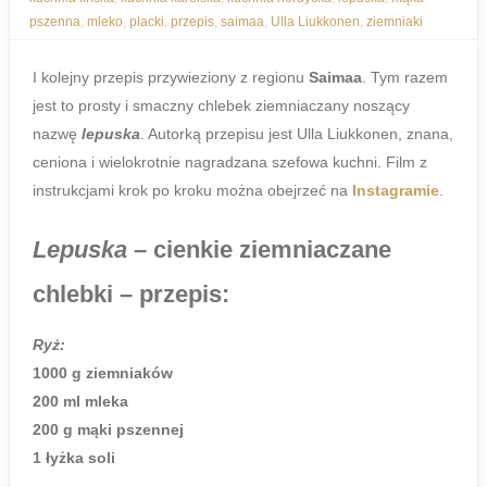
pszenna
,
mleko
,
placki
,
przepis
,
saimaa
,
Ulla Liukkonen
,
ziemniaki
I kolejny przepis przywieziony z regionu
Saimaa
. Tym razem
jest to prosty i smaczny chlebek ziemniaczany noszący
nazwę
lepuska
. Autorką przepisu jest Ulla Liukkonen, znana,
ceniona i wielokrotnie nagradzana szefowa kuchni. Film z
instrukcjami krok po kroku można obejrzeć na
Instagramie
.
Lepuska
– cienkie ziemniaczane
chlebki
– przepis:
Ryż:
1000 g ziemniaków
200 ml mleka
200 g mąki pszennej
1 łyżka soli