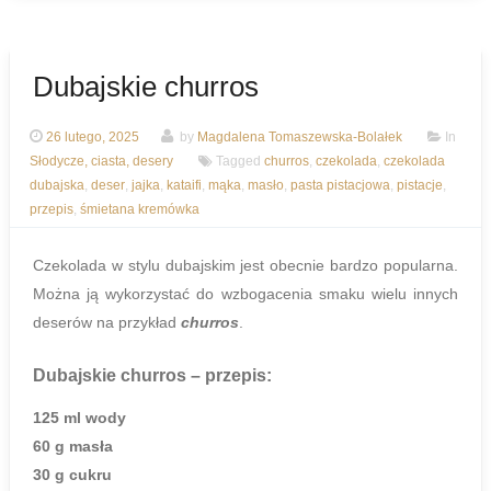
Dubajskie churros
26 lutego, 2025
by
Magdalena Tomaszewska-Bolałek
In
Słodycze, ciasta, desery
Tagged
churros
,
czekolada
,
czekolada
dubajska
,
deser
,
jajka
,
kataifi
,
mąka
,
masło
,
pasta pistacjowa
,
pistacje
,
przepis
,
śmietana kremówka
Czekolada w stylu dubajskim jest obecnie bardzo popularna.
Można ją wykorzystać do wzbogacenia smaku wielu innych
deserów na przykład
churros
.
Dubajskie churros – przepis:
125 ml wody
60 g masła
30 g cukru