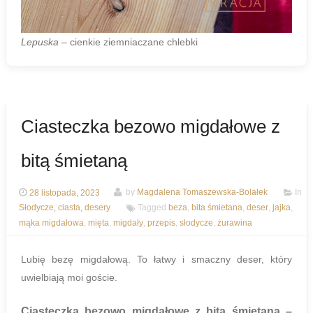
Lepuska
– cienkie ziemniaczane chlebki
Ciasteczka bezowo migdałowe z
bitą śmietaną
28 listopada, 2023
by
Magdalena Tomaszewska-Bolałek
In
Słodycze, ciasta, desery
Tagged
beza
,
bita śmietana
,
deser
,
jajka
,
mąka migdałowa
,
mięta
,
migdały
,
przepis
,
słodycze
,
żurawina
Lubię bezę migdałową. To łatwy i smaczny deser, który
uwielbiają moi goście.
Ciasteczka bezowo migdałowe z bitą śmietaną –