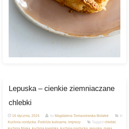
Lepuska – cienkie ziemniaczane
chlebki
16 stycznia, 2024
by
Magdalena Tomaszewska-Bolałek
In
Kuchnia nordycka
,
Podróże kulinarne, imprezy
Tagged
chlebki
,
kuchnia fińska
,
kuchnia karelska
,
kuchnia nordycka
,
lepuska
,
mąka