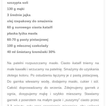
szczypta soli
130 g mąki
3 średnie jajka
olej rzepakowy do smażenia
60 g surowego ciasta
kataifi
płaska łyżka masła
60-70 g pasty pistacjowej
100 g mlecznej czekolady
40 ml śmietany kremówki 30%
Na patelni rozpuszczamy masło. Ciasto
kataifi
tniemy na
małe kawałki i wrzucamy na patelnię. Smażymy do uzyskania
złotego koloru. Po ostudzeniu łączymy je z pastą pistacjową.
Do garnka wlewamy wodę, dodajemy masło, cukier i sól.
Całość doprowadzamy do wrzenia. Zdejmujemy garnek z
ognia, dosypujemy mąkę i szybko mieszamy. Stawiamy
garnek z powrotem na małym gazie i „suszymy” ciasto przez
2-3 minuty, cały czas energicznie mieszając, aby uniknąć