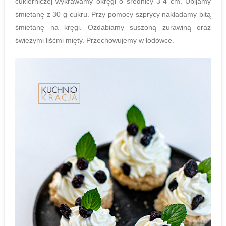
cukierniczej wykrawamy okręgi o średnicy 3-4 cm. Ubijamy
śmietanę z 30 g cukru. Przy pomocy szprycy nakładamy bitą
śmietanę na kręgi. Ozdabiamy suszoną żurawiną oraz
świeżymi liśćmi mięty. Przechowujemy w lodówce.