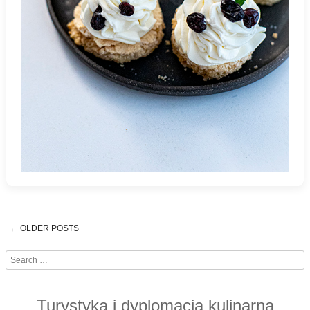
←
OLDER POSTS
Post navigation
Search
Turystyka i dyplomacja kulinarna