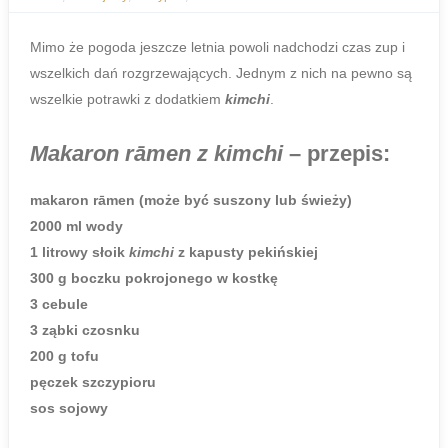
Mimo że pogoda jeszcze letnia powoli nadchodzi czas zup i
wszelkich dań rozgrzewających. Jednym z nich na pewno są
wszelkie potrawki z dodatkiem
kimchi
.
Makaron rāmen z kimchi
– przepis:
makaron rāmen (może być suszony lub świeży)
2000 ml wody
1 litrowy słoik
kimchi
z kapusty pekińskiej
300 g boczku pokrojonego w kostkę
3 cebule
3 ząbki czosnku
200 g tofu
pęczek szczypioru
sos sojowy