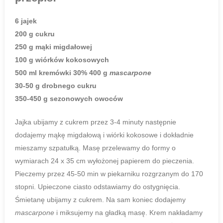
6 jajek
200 g cukru
250 g mąki migdałowej
100 g wiórków kokosowych
500 ml kremówki 30%
400 g
mascarpone
30-50 g drobnego cukru
350-450 g sezonowych owoców
Jajka ubijamy z cukrem przez 3-4 minuty następnie
dodajemy mąkę migdałową i wiórki kokosowe i dokładnie
mieszamy szpatułką. Masę przelewamy do formy o
wymiarach 24 x 35 cm wyłożonej papierem do pieczenia.
Pieczemy przez 45-50 min w piekarniku rozgrzanym do 170
stopni. Upieczone ciasto odstawiamy do ostygnięcia.
Śmietanę ubijamy z cukrem. Na sam koniec dodajemy
mascarpone
i miksujemy na gładką masę. Krem nakładamy