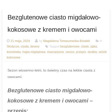
Bezglutenowe ciasto migdałowo-
kokosowe z kremem i owocami
21 maja, 2024
by
Magdalena Tomaszewska-Bolałek
In
Słodycze, ciasta, desery
Tagged
bezglutenowe
,
ciasto
,
jajka
,
kremówka
,
mąka migdałowa
,
mascarpone
,
owoce
,
przepis
,
słodkie
,
wiórki
kokosowe
Sezon wiosenno-letni, to świetny czas na lekkie ciasta z
owocami.
Bezglutenowe ciasto migdałowo-
kokosowe z kremem i owocami
–
przepis: