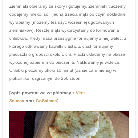
Ziemniaki obieramy ze skóry i gotujemy. Ziemniaki tłuczemy,
dodajemy mleko, sól i jedną trzecią mąki po czym dokładnie
wyrabiamy (możemy też użyć wcześniej ugotowanych
ziemniaków). Resztę mąki wykorzystamy do formowania
chlebków. Kiedy masa przestygnie formujemy z niej walec, z
którego odkrawamy kawałki ciasta. Z ciast formujemy
placuszki o grubości około 1 cm. Placki układamy na blasze
wyłożonej papierem do pieczenia. Nakłuwamy je widelce.
Chlebki pieczemy około 10 minut (aż się zarumienią) w
piekarniku rozgrzanym do 250 stopni.
[wpis powstał we współpracy z
Visit
Saimaa
oraz
GoSaimaa
]