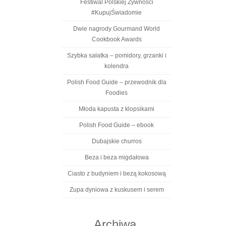
Festiwal Polskiej Żywności
#KupujŚwiadomie
Dwie nagrody Gourmand World
Cookbook Awards
Szybka sałatka – pomidory, grzanki i
kolendra
Polish Food Guide – przewodnik dla
Foodies
Młoda kapusta z klopsikami
Polish Food Guide – ebook
Dubajskie churros
Beza i beza migdałowa
Ciasto z budyniem i bezą kokosową
Zupa dyniowa z kuskusem i serem
Archiwa