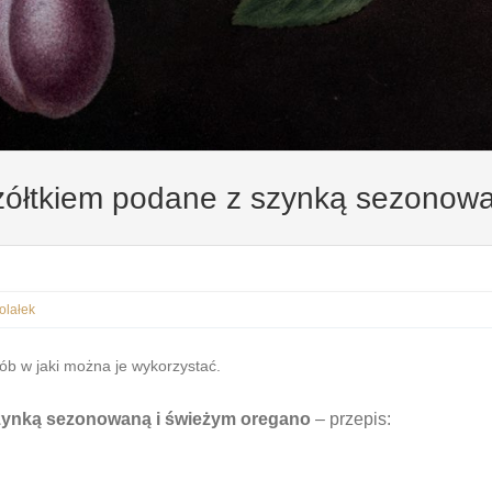
żółtkiem podane z szynką sezonowa
lałek
ób w jaki można je wykorzystać.
szynką sezonowaną i świeżym oregano
– przepis: