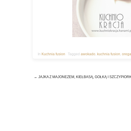
In
Kuchnia fusion
Tagged
awokado
,
kuchnia fusion
,
oreg
←
JAJKA Z MAJONEZEM, KIEŁBASĄ, GOŁKĄ I SZCZYPIOR
Post navigation