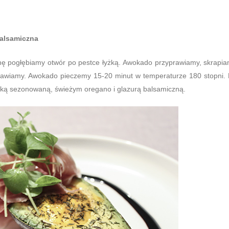
 balsamiczna
hę pogłębiamy otwór po pestce łyżką. Awokado przyprawiamy, skrapi
prawiamy. Awokado pieczemy 15-20 minut w temperaturze 180 stopni.
nką sezonowaną, świeżym oregano i glazurą balsamiczną.