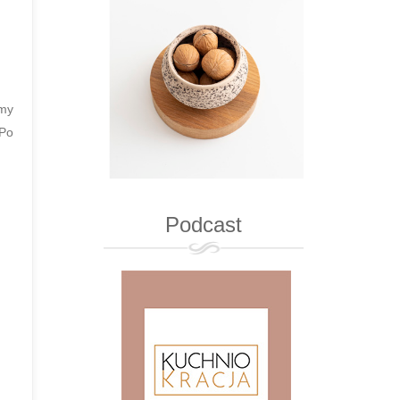
amy
 Po
Podcast