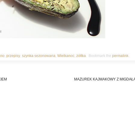
ano
,
przepisy
,
szynka sezonowana
,
Wielkanoc
,
żółtka
Bookmark the
permalink
.
KIEM
MAZUREK KAJMAKOWY Z MIGDAŁ