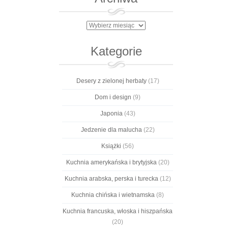
Archiwa
Kategorie
Desery z zielonej herbaty
(17)
Dom i design
(9)
Japonia
(43)
Jedzenie dla malucha
(22)
Książki
(56)
Kuchnia amerykańska i brytyjska
(20)
Kuchnia arabska, perska i turecka
(12)
Kuchnia chińska i wietnamska
(8)
Kuchnia francuska, włoska i hiszpańska
(20)