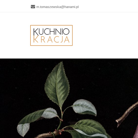
m.tomaszewska@hanami.pl
Men
SKIP 