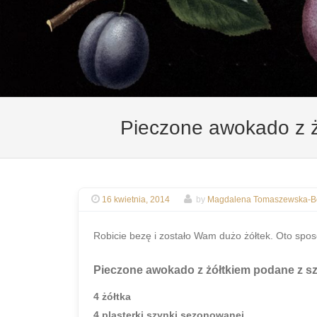
Pieczone awokado z 
16 kwietnia, 2014
by
Magdalena Tomaszewska-Bo
Robicie bezę i zostało Wam dużo żółtek. Oto spos
Pieczone awokado z żółtkiem podane z 
4 żółtka
4 plasterki szynki sezonowanej