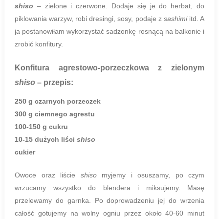
shiso
– zielone i czerwone. Dodaje się je do herbat, do
piklowania warzyw, robi dresingi, sosy, podaje z
sashimi
itd. A
ja postanowiłam wykorzystać sadzonkę rosnącą na balkonie i
zrobić konfitury.
Konfitura agrestowo-porzeczkowa z zielonym
shiso
– przepis:
250 g czarnych porzeczek
300 g ciemnego agrestu
100-150 g cukru
10-15 dużych liści
shiso
cukier
Owoce oraz liście
shiso
myjemy i osuszamy, po czym
wrzucamy wszystko do blendera i miksujemy. Masę
przelewamy do garnka. Po doprowadzeniu jej do wrzenia
całość gotujemy na wolny ogniu przez około 40-60 minut