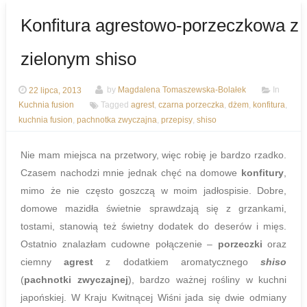
Konfitura agrestowo-porzeczkowa z
zielonym shiso
22 lipca, 2013
by
Magdalena Tomaszewska-Bolałek
In
Kuchnia fusion
Tagged
agrest
,
czarna porzeczka
,
dżem
,
konfitura
,
kuchnia fusion
,
pachnotka zwyczajna
,
przepisy
,
shiso
Nie mam miejsca na przetwory, więc robię je bardzo rzadko.
Czasem nachodzi mnie jednak chęć na domowe
konfitury
,
mimo że nie często goszczą w moim jadłospisie. Dobre,
domowe mazidła świetnie sprawdzają się z grzankami,
tostami, stanowią też świetny dodatek do deserów i mięs.
Ostatnio znalazłam cudowne połączenie –
porzeczki
oraz
ciemny
agrest
z dodatkiem aromatycznego
shiso
(
pachnotki zwyczajnej
), bardzo ważnej rośliny w kuchni
japońskiej. W Kraju Kwitnącej Wiśni jada się dwie odmiany