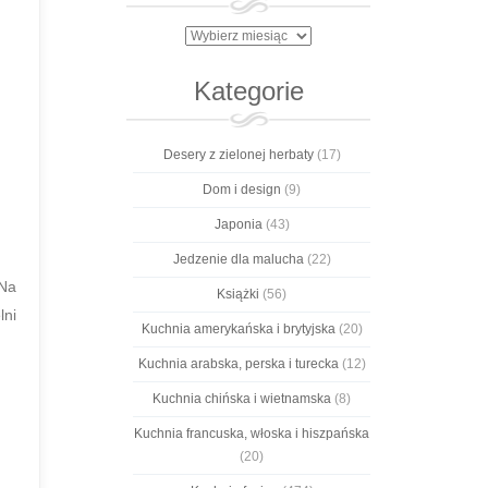
Archiwa
Kategorie
Desery z zielonej herbaty
(17)
Dom i design
(9)
Japonia
(43)
Jedzenie dla malucha
(22)
 Na
Książki
(56)
lni
Kuchnia amerykańska i brytyjska
(20)
Kuchnia arabska, perska i turecka
(12)
Kuchnia chińska i wietnamska
(8)
Kuchnia francuska, włoska i hiszpańska
(20)