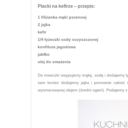
Placki na kefirze – przepis:
1 filiżanka mąki pszennej
2 jajka
kefir
1/4 łyżeczki sody oczyszczonej
konfitura jagodowa
jabłko
olej do smażenia
Do miseczki wsypujemy mąkę, sodę i dodajemy tyl
sam koniec dodajemy jajka i ponownie całość 
wysmarowanej olejem (średni ogień). Podajemy z k