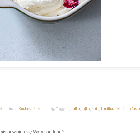
ek
In
Kuchnia fusion
Tagged
jabłko
,
jajka
,
kefir
,
konfitura
,
kuchnia fusi
zepis powinien się Wam spodobać.