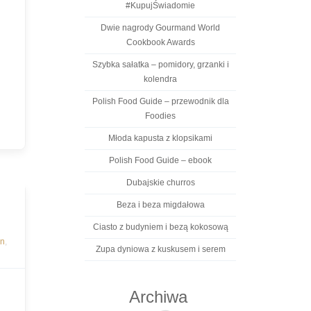
#KupujŚwiadomie
Dwie nagrody Gourmand World
Cookbook Awards
Szybka sałatka – pomidory, grzanki i
kolendra
Polish Food Guide – przewodnik dla
Foodies
Młoda kapusta z klopsikami
Polish Food Guide – ebook
Dubajskie churros
Beza i beza migdałowa
Ciasto z budyniem i bezą kokosową
on
,
Zupa dyniowa z kuskusem i serem
Archiwa