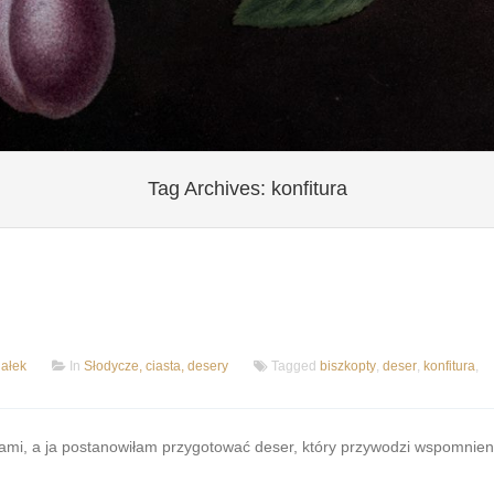
Tag Archives:
konfitura
ałek
In
Słodycze, ciasta, desery
Tagged
biszkopty
,
deser
,
konfitura
,
mi, a ja postanowiłam przygotować deser, który przywodzi wspomnien