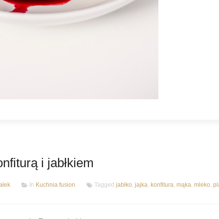
fiturą i jabłkiem
ałek
In
Kuchnia fusion
Tagged
jabłko
,
jajka
,
konfitura
,
mąka
,
mleko
,
pl