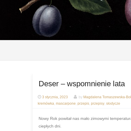
Deser – wspomnienie lata
3 stycznia, 2023
by
Magdalena Tomaszewska-Bol
kremówka
,
mascarpone
,
przepis
,
przepisy
,
słodycze
Nowy Rok powitał nas mało zimowymi temperatura
ciepłych dni.