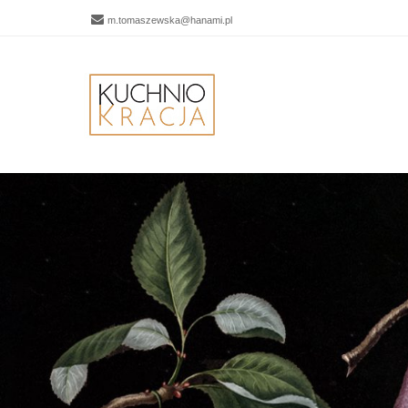
m.tomaszewska@hanami.pl
Men
SKIP 