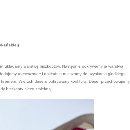
ykańskiej)
cm układamy warstwę biszkoptów. Następnie pokrywamy je warstwą
e dodajemy
mascarpone
i dokładnie mieszamy do uzyskania gładkiego
 kremem. Wierzch deseru pokrywamy konfiturą. Deser przechowujemy
edy biszkopty nieco zmiękną.