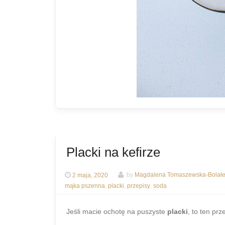
Placki na kefirze
2 maja, 2020
by
Magdalena Tomaszewska-Bolał
mąka pszenna
,
placki
,
przepisy
,
soda
Jeśli macie ochotę na puszyste
placki
, to ten pr