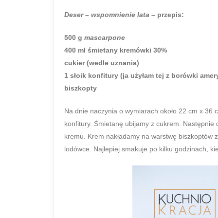
Deser – wspomnienie lata
– przepis:
500 g
mascarpone
400 ml śmietany kremówki 30%
cukier (wedle uznania)
1 słoik konfitury (ja użyłam tej z borówki amer
biszkopty
Na dnie naczynia o wymiarach około 22 cm x 36 
konfitury. Śmietanę ubijamy z cukrem. Następni
kremu. Krem nakładamy na warstwę biszkoptów z
lodówce. Najlepiej smakuje po kilku godzinach, ki