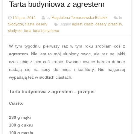
Tarta budyniowa z agrestem
18 lipca, 2013
by
Magdalena Tomaszewska-Bolałek
In
Słodycze, ciasta, desery
Tagged
agrest
,
ciasto
,
desery
,
przepisy
,
słodycze
,
tarta
,
tarta budyniowa
W tym tygodniu pierwszy raz w tym roku zrobiłam coś z
agrestem
. Nie jest to mój ulubiony owoc, ale raz na jakiś
czas lubię z nim coś zrobić. Kwaśne owoce bardzo dobrze
nadają się na sosy do mięs i konfitury. Nie najgorzej
wypadają też w słodkich ciastach.
Tarta budyniowa z agrestem
– przepis:
Ciasto:
230 g mąki
100 g cukru
100 g masła