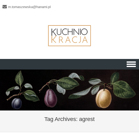
m.tomaszewska@hanami.pl
Skip to content
Tag Archives:
agrest