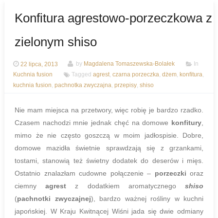
Konfitura agrestowo-porzeczkowa z
zielonym shiso
22 lipca, 2013
by
Magdalena Tomaszewska-Bolałek
In
Kuchnia fusion
Tagged
agrest
,
czarna porzeczka
,
dżem
,
konfitura
,
kuchnia fusion
,
pachnotka zwyczajna
,
przepisy
,
shiso
Nie mam miejsca na przetwory, więc robię je bardzo rzadko.
Czasem nachodzi mnie jednak chęć na domowe
konfitury
,
mimo że nie często goszczą w moim jadłospisie. Dobre,
domowe mazidła świetnie sprawdzają się z grzankami,
tostami, stanowią też świetny dodatek do deserów i mięs.
Ostatnio znalazłam cudowne połączenie –
porzeczki
oraz
ciemny
agrest
z dodatkiem aromatycznego
shiso
(
pachnotki zwyczajnej
), bardzo ważnej rośliny w kuchni
japońskiej. W Kraju Kwitnącej Wiśni jada się dwie odmiany