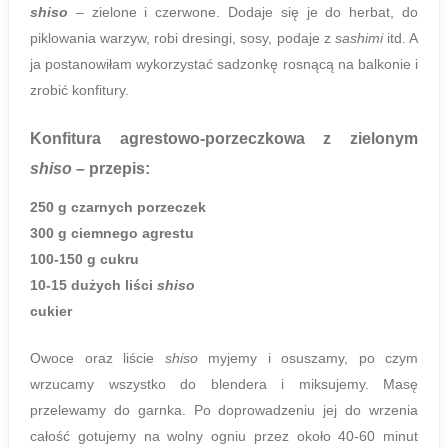
shiso
– zielone i czerwone. Dodaje się je do herbat, do
piklowania warzyw, robi dresingi, sosy, podaje z
sashimi
itd. A
ja postanowiłam wykorzystać sadzonkę rosnącą na balkonie i
zrobić konfitury.
Konfitura agrestowo-porzeczkowa z zielonym
shiso
– przepis:
250 g czarnych porzeczek
300 g ciemnego agrestu
100-150 g cukru
10-15 dużych liści
shiso
cukier
Owoce oraz liście
shiso
myjemy i osuszamy, po czym
wrzucamy wszystko do blendera i miksujemy. Masę
przelewamy do garnka. Po doprowadzeniu jej do wrzenia
całość gotujemy na wolny ogniu przez około 40-60 minut