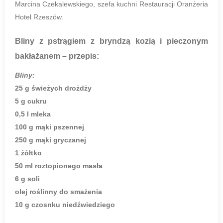
Marcina Czekalewskiego, szefa kuchni Restauracji Oranżeria
Hotel Rzeszów.
Bliny z pstrągiem z bryndzą kozią i pieczonym
bakłażanem
– przepis:
Bliny:
25 g świeżych drożdży
5 g cukru
0,5 l mleka
100 g mąki pszennej
250 g mąki gryczanej
1 żółtko
50 ml roztopionego masła
6 g soli
olej roślinny do smażenia
10 g czosnku niedźwiedziego