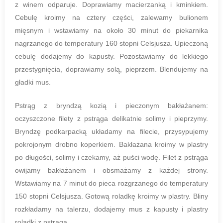
z winem odparuje. Doprawiamy macierzanką i kminkiem.
Cebulę kroimy na cztery części, zalewamy bulionem
mięsnym i wstawiamy na około 30 minut do piekarnika
nagrzanego do temperatury 160 stopni Celsjusza. Upieczoną
cebulę dodajemy do kapusty. Pozostawiamy do lekkiego
przestygnięcia, doprawiamy solą, pieprzem. Blendujemy na
gładki mus.
Pstrąg z bryndzą kozią i pieczonym bakłażanem:
oczyszczone filety z pstrąga delikatnie solimy i pieprzymy.
Bryndzę podkarpacką układamy na filecie, przysypujemy
pokrojonym drobno koperkiem. Bakłażana kroimy w plastry
po długości, solimy i czekamy, aż puści wodę. Filet z pstrąga
owijamy bakłażanem i obsmażamy z każdej strony.
Wstawiamy na 7 minut do pieca rozgrzanego do temperatury
150 stopni Celsjusza. Gotową roladkę kroimy w plastry. Bliny
rozkładamy na talerzu, dodajemy mus z kapusty i plastry
roladki z pstrąga.