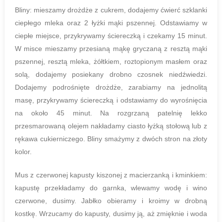
Bliny: mieszamy drożdże z cukrem, dodajemy ćwierć szklanki
ciepłego mleka oraz 2 łyżki mąki pszennej. Odstawiamy w
ciepłe miejsce, przykrywamy ściereczką i czekamy 15 minut.
W misce mieszamy przesianą mąkę gryczaną z resztą mąki
pszennej, resztą mleka, żółtkiem, roztopionym masłem oraz
solą, dodajemy posiekany drobno czosnek niedźwiedzi.
Dodajemy podrośnięte drożdże, zarabiamy na jednolitą
masę, przykrywamy ściereczką i odstawiamy do wyrośnięcia
na około 45 minut. Na rozgrzaną patelnię lekko
przesmarowaną olejem nakładamy ciasto łyżką stołową lub z
rękawa cukierniczego. Bliny smażymy z dwóch stron na złoty
kolor.
Mus z czerwonej kapusty kiszonej z macierzanką i kminkiem:
kapustę przekładamy do garnka, wlewamy wodę i wino
czerwone, dusimy. Jabłko obieramy i kroimy w drobną
kostkę. Wrzucamy do kapusty, dusimy ją, aż zmięknie i woda