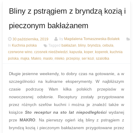
Bliny z pstrągiem z bryndzą kozią i
pieczonym bakłażanem
30 października, 2019
by
Magdalena Tomaszewska-Bolałek
In
Kuchnia polska
Tagged
bakłażan
,
bliny
,
bryndza
,
cebula
,
czerwone wino
,
czosnek niedźwiedzi
,
kapusta
,
koper
,
koperek
,
kuchnia
polska
,
mąka
,
Makro
,
masło
,
mleko
,
przepisy
,
ser kozi
,
szalotka
Długie jesienne weekendy, to dobry czas na gotowanie, a w
szczególności na kulinarne eksperymenty. W najbliższym
czasie podrzucę Wam kilka polskich przepisów w
nowoczesnej odsłonie. Receptury zostały przygotowane
przez różnych szefów kuchni i można je znaleźć także w
książce
Sto receptur na sto lat niepodległości
wydanej
prze
MAKRO
. Na pierwszy ogień idą bliny z pstrągiem z
bryndzą kozią i pieczonym bakłażanem przygotowane przez